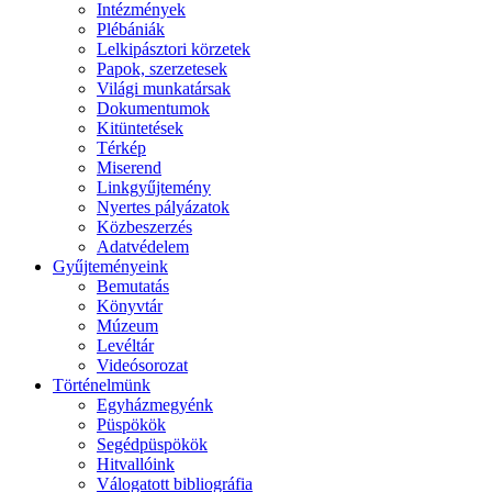
Intézmények
Plébániák
Lelkipásztori körzetek
Papok, szerzetesek
Világi munkatársak
Dokumentumok
Kitüntetések
Térkép
Miserend
Linkgyűjtemény
Nyertes pályázatok
Közbeszerzés
Adatvédelem
Gyűjteményeink
Bemutatás
Könyvtár
Múzeum
Levéltár
Videósorozat
Történelmünk
Egyházmegyénk
Püspökök
Segédpüspökök
Hitvallóink
Válogatott bibliográfia