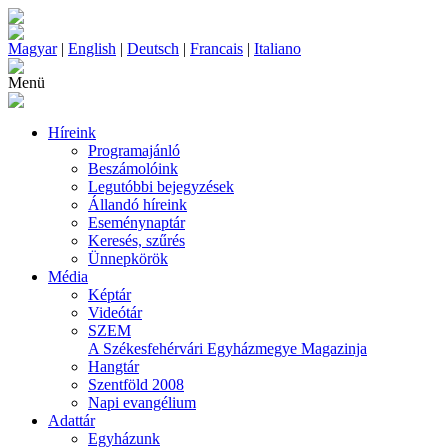
Magyar
|
English
|
Deutsch
|
Francais
|
Italiano
Menü
Híreink
Programajánló
Beszámolóink
Legutóbbi bejegyzések
Állandó híreink
Eseménynaptár
Keresés, szűrés
Ünnepkörök
Média
Képtár
Videótár
SZEM
A Székesfehérvári Egyházmegye Magazinja
Hangtár
Szentföld 2008
Napi evangélium
Adattár
Egyházunk