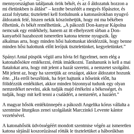
mennyországban találjanak örök békét, és az ő áldozatuk hozzon a
mi életünkben is áldást” – kezdte beszédét a megyés főpásztor, és
azzal folytatta; tisztelettel kell fordulnunk a katonasírokban nyugvó
áldozatok felé, hiszen nekik köszönhetjük, hogy mi ma békében
élhetünk, és békét remélhetünk. „A pákozdi Don-kanyar Kápolna
nemcsak egy emlékhely, hanem az itt elhelyezett sírban a Don-
kanyarból hazahozott ismeretlen katona teteme nyugszik. Így
alkalmas arra, hogy minden hősi halottunkat ideidézzük, hogy benne
minden hősi halottunk előtt lerójuk tiszteletünket, kegyeletünket.”
Spányi Antal püspök végül arra hívta fel figyelmet, nem elég a
katonahősökre emlékezni, értük imádkozni. Tanítanunk is kell a mai
fiatalokat arra, hogy mit jelent a hazát szeretni, a nemzetet szolgálni.
Mit jelent az, hogy ha szeretjük az országot, akkor áldozatot hozunk
érte. „Ha erről beszélünk, ha fejet hajtunk a hőseink előtt, ha
fölidézzük emléküket, akkor minden bizonnyal tudunk egy olyan
nemzedéket nevelni, akik tudják majd értékelni a békességet, és
tudják, hogy mit kell tenni a családért, a nemzetért, a hazáért.”
A magyar hősök emlékünnepén a pákozdi Angelika kórus vállalta a
szentmise liturgikus zenei szolgálatát Marczinkó Levente kántor
vezetésével.
A katonahősök üdvösségéért mondott szentmise végén az ismeretlen
katona sírjánál koszorúzással rótták le tiszteletüket a háborúkban