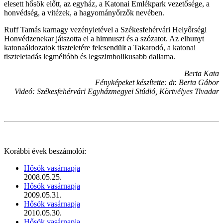
elesett hősök előtt, az egyház, a Katonai Emlékpark vezetősége, a
honvédség, a vitézek, a hagyományőrzők nevében.
Ruff Tamás karnagy vezényletével a Székesfehérvári Helyőrségi
Honvédzenekar játszotta el a himnuszt és a szózatot. Az elhunyt
katonaáldozatok tiszteletére felcsendült a Takarodó, a katonai
tiszteletadás legméltóbb és legszimbolikusabb dallama.
Berta Kata
Fényképeket készítette: dr. Berta Gábor
Videó: Székesfehérvári Egyházmegyei Stúdió, Körtvélyes Tivadar
Korábbi évek beszámolói:
Hősök vasárnapja
2008.05.25.
Hősök vasárnapja
2009.05.31.
Hősök vasárnapja
2010.05.30.
Hősök vasárnapja