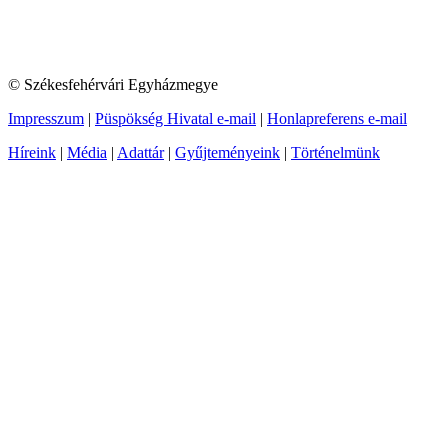
© Székesfehérvári Egyházmegye
Impresszum
|
Püspökség Hivatal e-mail
|
Honlapreferens e-mail
Híreink
|
Média
|
Adattár
|
Gyűjteményeink
|
Történelmünk