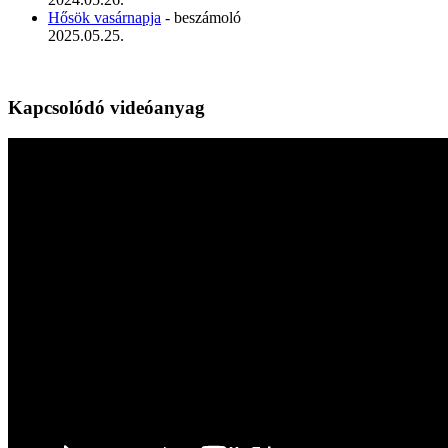
Hősök vasárnapja
- beszámoló
2025.05.25.
Kapcsolódó videóanyag