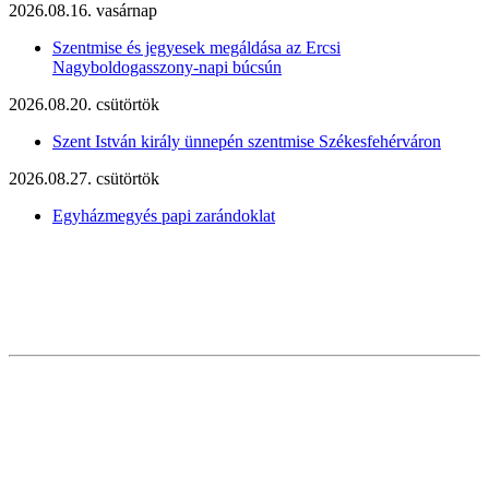
2026.08.16. vasárnap
Szentmise és jegyesek megáldása az Ercsi
Nagyboldogasszony-napi búcsún
2026.08.20. csütörtök
Szent István király ünnepén szentmise Székesfehérváron
2026.08.27. csütörtök
Egyházmegyés papi zarándoklat