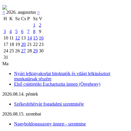
<
2026. augusztus
>
H
K
Sz
Cs
P
Sz
V
1
2
3
4
5
6
7
8
9
10
11
12
13
14
15
16
17
18
19
20
21
22
23
24
25
26
27
28
29
30
31
Ma
Nyári lelkigyakorlat hitoktatók és világi lelkipásztori
munkatársak részére
Első csütörtöki Eucharisztia ünnep (Öreghegy)
2026.08.14. péntek
Székesfehérvár fogadalmi szentmiséje
2026.08.15. szombat
Nagyboldogasszony ünnep - szentmise