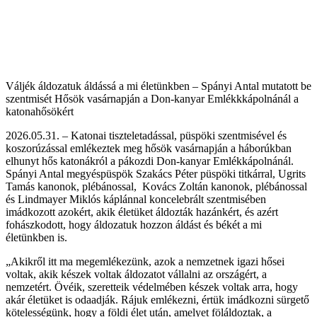
Váljék áldozatuk áldássá a mi életünkben – Spányi Antal mutatott be
szentmisét Hősök vasárnapján a Don-kanyar Emlékkkápolnánál a
katonahősökért
2026.05.31. – Katonai tiszteletadással, püspöki szentmisével és
koszorúzással emlékeztek meg hősök vasárnapján a háborúkban
elhunyt hős katonákról a pákozdi Don-kanyar Emlékkápolnánál.
Spányi Antal megyéspüspök Szakács Péter püspöki titkárral, Ugrits
Tamás kanonok, plébánossal, Kovács Zoltán kanonok, plébánossal
és Lindmayer Miklós káplánnal koncelebrált szentmisében
imádkozott azokért, akik életüket áldozták hazánkért, és azért
fohászkodott, hogy áldozatuk hozzon áldást és békét a mi
életünkben is.
„Akikről itt ma megemlékezünk, azok a nemzetnek igazi hősei
voltak, akik készek voltak áldozatot vállalni az országért, a
nemzetért. Övéik, szeretteik védelmében készek voltak arra, hogy
akár életüket is odaadják. Rájuk emlékezni, értük imádkozni sürgető
kötelességünk, hogy a földi élet után, amelyet föláldoztak, a