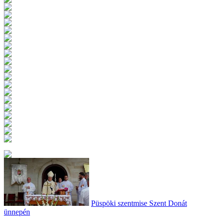
Püspöki szentmise Szent Donát
ünnepén