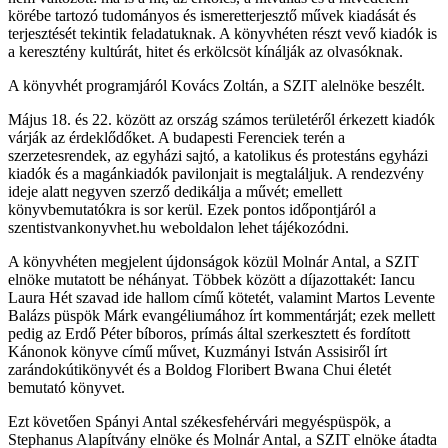
körébe tartozó tudományos és ismeretterjesztő művek kiadását és
terjesztését tekintik feladatuknak. A könyvhéten részt vevő kiadók is
a keresztény kultúrát, hitet és erkölcsöt kínálják az olvasóknak.
A könyvhét programjáról Kovács Zoltán, a SZIT alelnöke beszélt.
Május 18. és 22. között az ország számos területéről érkezett kiadók
várják az érdeklődőket. A budapesti Ferenciek terén a
szerzetesrendek, az egyházi sajtó, a katolikus és protestáns egyházi
kiadók és a magánkiadók pavilonjait is megtaláljuk. A rendezvény
ideje alatt negyven szerző dedikálja a művét; emellett
könyvbemutatókra is sor kerül. Ezek pontos időpontjáról a
szentistvankonyvhet.hu weboldalon lehet tájékozódni.
A könyvhéten megjelent újdonságok közül Molnár Antal, a SZIT
elnöke mutatott be néhányat. Többek között a díjazottakét: Iancu
Laura Hét szavad ide hallom című kötetét, valamint Martos Levente
Balázs püspök Márk evangéliumához írt kommentárját; ezek mellett
pedig az Erdő Péter bíboros, prímás által szerkesztett és fordított
Kánonok könyve című művet, Kuzmányi István Assisiről írt
zarándokútikönyvét és a Boldog Floribert Bwana Chui életét
bemutató könyvet.
Ezt követően Spányi Antal székesfehérvári megyéspüspök, a
Stephanus Alapítvány elnöke és Molnár Antal, a SZIT elnöke átadta