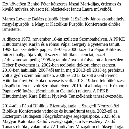
Ezt követően Benkő Péter kétszeres Jászai Mari-díjas, érdemes és
kiváló művész olvasott fel részleteket Iancu Laura műveiből.
Martos Levente Balázs püspök életútját Székely János szombathelyi
megyéspüspök, a Magyar Katolikus Püspöki Konferencia elnöke
ismertette.
A díjazott 1973. november 18-án született Szombathelyen. A PPKE
Hittudományi Karán és a római Pápai Gergely Egyetemen tanult.
1998-ban szentelték pappá. 1997 és 2000 között a Pápai Biblikus
Intézet hallgatója volt, itt szerzett biblikus licenciát, ezzel
párhuzamosan pedig 1998-ig tanulmányokat folytatott a Jeruzsálemi
Héber Egyetemen is. 2002-ben teológiai doktori címet szerzett,
2010-ben habilitált. 2007-től tanár, majd 2013-tól 2018-ig prefektus
volt a győri szemináriumban. 2008 és 2013 között a Gál Ferenc
Hittudományi Főiskola docense is volt. 2018–19-ben felnőttképzési
püspöki referens volt Szombathelyen. 2019-től a budapesti Központi
Papnevelő Intézet (Seminarium Centrale) rektora. A PPKE
Hittudományi Kara Bibliai Nyelvek Tanszékének tanszékvezetője.
2014-től a Pápai Biblikus Bizottság tagja, a Szegedi Nemzetközi
Biblikus Konferencia védnöke és kuratóriumi tagja. 2023-tól az
Esztergom-Budapesti Főegyházmegye segédpüspöke. 2025-től a
Magyar Katolikus Rádió vezérigazgatója, a Keresztény–Zsidó
Tanács elnöke, valamint a 72 Tanítvány Mozgalom elnökségi tagja.