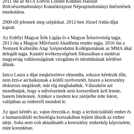
2011 óta az MTA Eötvös Loránd Kutatási Hálózat
Bölcsészettudományi Kutatóközpont Néprajztudományi Intézetének
munkatársa.
2000-től jelennek meg szépírásai. 2012-ben József Attila-díjat
kapott.
Az Erdélyi Magyar Írók Ligája és a Magyar Írószövetség tagja.
2013 óta a Magyar Művészeti Akadémia rendes tagja. 2016 óta a
Nemzeti Kulturális Alap Szépirodalmi Kollégiumának az MMA által
delegált tagja. Kutatói tevékenységének fókuszában a moldvai
magyarság vallásosságának vizsgálata és identitásának kérdései
állnak.
Iancu Laura a díjat megköszönve elmondta, sokszor kérdezik tőle,
nem érzi-e archaikusnak a költői nyelvezetét, hiszen a keresztény
diskurzus megfáradt, már rég meghaladtuk. Válaszként azt
mondhatjuk, hogy a művészetnek nem korszerűnek kell lennie,
hanem hitelesnek. Amikor a modern kor zárójelbe tette Istent,
valójában az emberről mondott le.
Az igazi kérdés az, vajon érezzük-e, hogy a technicizálódó ember és
a humanizálódó technológia korszakában lejárni látszik az ember
ideje. Soha nem volt aktuálisabb a keresztény emberkép képviselete,
mint korunkban.