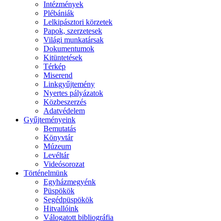
Intézmények
Plébániák
Lelkipásztori körzetek
Papok, szerzetesek
Világi munkatársak
Dokumentumok
Kitüntetések
Térkép
Miserend
Linkgyűjtemény
Nyertes pályázatok
Közbeszerzés
Adatvédelem
Gyűjteményeink
Bemutatás
Könyvtár
Múzeum
Levéltár
Videósorozat
Történelmünk
Egyházmegyénk
Püspökök
Segédpüspökök
Hitvallóink
Válogatott bibliográfia