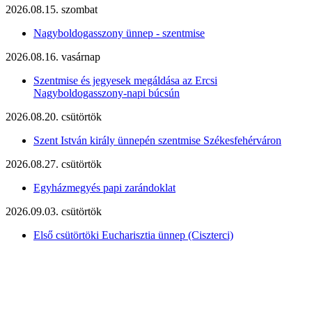
2026.08.15. szombat
Nagyboldogasszony ünnep - szentmise
2026.08.16. vasárnap
Szentmise és jegyesek megáldása az Ercsi
Nagyboldogasszony-napi búcsún
2026.08.20. csütörtök
Szent István király ünnepén szentmise Székesfehérváron
2026.08.27. csütörtök
Egyházmegyés papi zarándoklat
2026.09.03. csütörtök
Első csütörtöki Eucharisztia ünnep (Ciszterci)