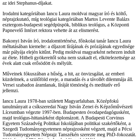
az idei Stephanus-díjakat.
Irodalmi kategóriában Iancu Laura moldvai magyar író és költő,
néprajzkutató, míg teológiai kategóriában Martos Levente Balázs
esztergom-budapesti segédpüspök, biblikus teológus, a Központi
Papnevelő Intézet rektora vehette át az elismerést.
Bakonyi István író, irodalomtörténész, főiskolai tanár Iancu Laura
méltatásában kiemelte: a díjazott lírájának és prózájának egyedisége
már pályája elején kitűnt. Pedig moldvai magyarként nehezen indult
az élete. Hitbeli gyökereitől soha nem szakadt el, elkötelezettsége az
évek alatt csak erősödött és mélyült.
Műveinek fókuszában a hűség, a hit, az önvizsgálat, az emberi
küzdelmek, a szülőföld ereje, a maradás és a távollét dilemmája áll.
Versei szabadon áramlanak, líráját tömörség és meditatív erő
jellemzi.
Iancu Laura 1978-ban született Magyarfaluban. Középfokú
tanulmányait a csíkszeredai Nagy István Zenei és Képzőművészeti
Líceumban végezte 1997-ben. Budapesten óvodapedagógusként,
majd teológus-hittanárként diplomázott. A Budapesti Corvinus
Egyetem Századvég Politikai Iskolájában politikai szakértőként, a
Szegedi Tudományegyetemen néprajzosként végzett, majd a Pécsi
Tudományegyetem Néprajz Tanszékén szerezte meg PhD-fokozatát.