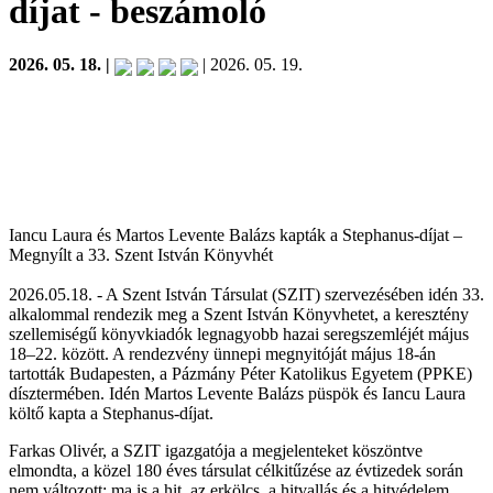
díjat
- beszámoló
2026. 05. 18. |
| 2026. 05. 19.
Iancu Laura és Martos Levente Balázs kapták a Stephanus-díjat –
Megnyílt a 33. Szent István Könyvhét
2026.05.18. - A Szent István Társulat (SZIT) szervezésében idén 33.
alkalommal rendezik meg a Szent István Könyvhetet, a keresztény
szellemiségű könyvkiadók legnagyobb hazai seregszemléjét május
18–22. között. A rendezvény ünnepi megnyitóját május 18-án
tartották Budapesten, a Pázmány Péter Katolikus Egyetem (PPKE)
dísztermében. Idén Martos Levente Balázs püspök és Iancu Laura
költő kapta a Stephanus-díjat.
Farkas Olivér, a SZIT igazgatója a megjelenteket köszöntve
elmondta, a közel 180 éves társulat célkitűzése az évtizedek során
nem változott: ma is a hit, az erkölcs, a hitvallás és a hitvédelem