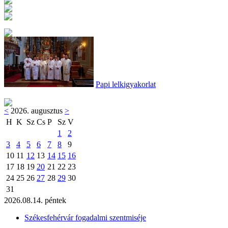
Papi lelkigyakorlat
<
2026. augusztus
>
H
K
Sz
Cs
P
Sz
V
1
2
3
4
5
6
7
8
9
10
11
12
13
14
15
16
17
18
19
20
21
22
23
24
25
26
27
28
29
30
31
2026.08.14. péntek
Székesfehérvár fogadalmi szentmiséje