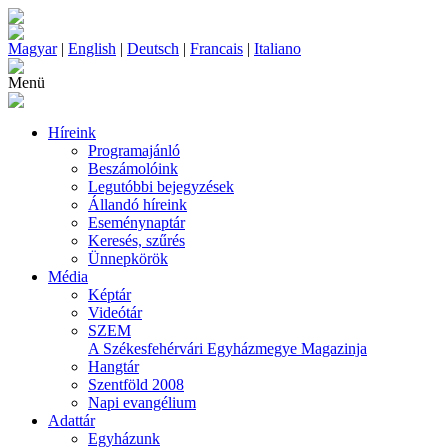
Magyar
|
English
|
Deutsch
|
Francais
|
Italiano
Menü
Híreink
Programajánló
Beszámolóink
Legutóbbi bejegyzések
Állandó híreink
Eseménynaptár
Keresés, szűrés
Ünnepkörök
Média
Képtár
Videótár
SZEM
A Székesfehérvári Egyházmegye Magazinja
Hangtár
Szentföld 2008
Napi evangélium
Adattár
Egyházunk