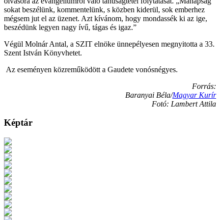
olvasóra az evangéliumról való tanúságtétel folytatását. „Manapság
sokat beszélünk, kommentelünk, s közben kiderül, sok emberhez
mégsem jut el az üzenet. Azt kívánom, hogy mondassék ki az ige,
beszédünk legyen nagy ívű, tágas és igaz.”
Végül Molnár Antal, a SZIT elnöke ünnepélyesen megnyitotta a 33.
Szent István Könyvhetet.
Az eseményen közreműködött a Gaudete vonósnégyes.
Forrás:
Baranyai Béla/
Magyar Kurír
Fotó: Lambert Attila
Képtár