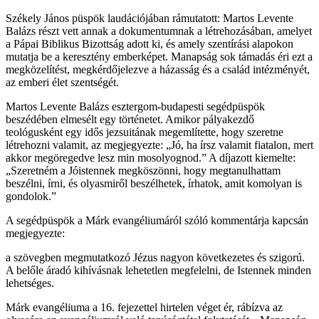
Székely János püspök laudációjában rámutatott: Martos Levente
Balázs részt vett annak a dokumentumnak a létrehozásában, amelyet
a Pápai Biblikus Bizottság adott ki, és amely szentírási alapokon
mutatja be a keresztény emberképet. Manapság sok támadás éri ezt a
megközelítést, megkérdőjelezve a házasság és a család intézményét,
az emberi élet szentségét.
Martos Levente Balázs esztergom-budapesti segédpüspök
beszédében elmesélt egy történetet. Amikor pályakezdő
teológusként egy idős jezsuitának megemlítette, hogy szeretne
létrehozni valamit, az megjegyezte: „Jó, ha írsz valamit fiatalon, mert
akkor megöregedve lesz min mosolyognod.” A díjazott kiemelte:
„Szeretném a Jóistennek megköszönni, hogy megtanulhattam
beszélni, írni, és olyasmiről beszélhetek, írhatok, amit komolyan is
gondolok.”
A segédpüspök a Márk evangéliumáról szóló kommentárja kapcsán
megjegyezte:
a szövegben megmutatkozó Jézus nagyon következetes és szigorú.
A belőle áradó kihívásnak lehetetlen megfelelni, de Istennek minden
lehetséges.
Márk evangéliuma a 16. fejezettel hirtelen véget ér, rábízva az