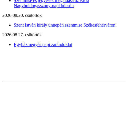
Szentmise és jegyesek megáldása az Ercsi
Nagyboldogasszony-napi búcsún
2026.08.20. csütörtök
Szent István király ünnepén szentmise Székesfehérváron
2026.08.27. csütörtök
Egyházmegyés papi zarándoklat