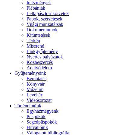
Intézmények
Plébániák
Lelkipásztori körzetek
Papok, szerzetesek
Világi munkatársak
Dokumentumok
Kitüntetések
Térkép
Miserend
Linkgyűjtemény
Nyertes pályázatok
Közbeszerzés
Adatvédelem
Gyűjteményeink
Bemutatás
Könyvtár
Múzeum
Levéltár
Videósorozat
Történelmünk
Egyházmegyénk
Püspökök
Segédpüspökök
Hitvallóink
Válogatott bibliográfia