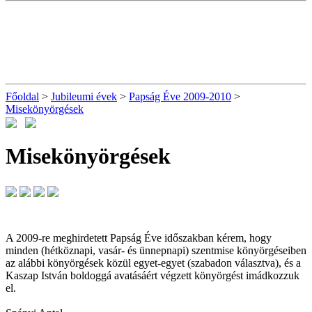
Főoldal
>
Jubileumi évek
>
Papság Éve 2009-2010
>
Misekönyörgések
Misekönyörgések
A 2009-re meghirdetett Papság Éve időszakban kérem, hogy
minden (hétköznapi, vasár- és ünnepnapi) szentmise könyörgéseiben
az alábbi könyörgések közül egyet-egyet (szabadon választva), és a
Kaszap István boldoggá avatásáért végzett könyörgést imádkozzuk
el.