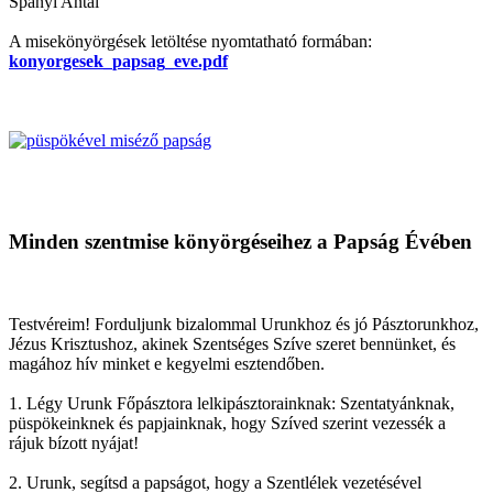
Spányi Antal
A misekönyörgések letöltése nyomtatható formában:
konyorgesek_papsag_eve.pdf
Minden szentmise könyörgéseihez a Papság Évében
Testvéreim! Forduljunk bizalommal Urunkhoz és jó Pásztorunkhoz,
Jézus Krisztushoz, akinek Szentséges Szíve szeret bennünket, és
magához hív minket e kegyelmi esztendőben.
1. Légy Urunk Főpásztora lelkipásztorainknak: Szentatyánknak,
püspökeinknek és papjainknak, hogy Szíved szerint vezessék a
rájuk bízott nyájat!
2. Urunk, segítsd a papságot, hogy a Szentlélek vezetésével