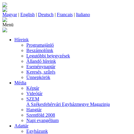
Magyar
|
English
|
Deutsch
|
Francais
|
Italiano
Menü
Híreink
Programajánló
Beszámolóink
Legutóbbi bejegyzések
Állandó híreink
Eseménynaptár
Keresés, szűrés
Ünnepkörök
Média
Képtár
Videótár
SZEM
A Székesfehérvári Egyházmegye Magazinja
Hangtár
Szentföld 2008
Napi evangélium
Adattár
Egyházunk