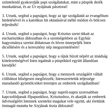
szüntelenül gyakorolják papi szolgálatukat, mint a püspök derék
munkatársai, és az Úr nyájának pásztorai!
3. Urunk, segítsd a papságot, hogy az ige szolgálatát az evangélium
hirdetésével és a katolikus hit oktatásával méltó módon és bölcsen
teljesítsék!
4. Urunk, segítsd a papságot, hogy Krisztus szent titkait az
eucharisztikus áldozatban és a szentségekben az Egyház
hagyománya szerint áhítatosan és híven ünnepeljék Isten
dicsőítésére és a keresztény nép megszentelésére!
5. Urunk, segítsd a papságot, hogy a rájuk bízott népért az imádság
kötelezettségével Isten irgalmát a püspökkel együtt állandóan
kiesdjék!
6. Urunk, segítsd a papságot, hogy a mennyek országáért vállalt
cölibátust hűségesen megőrizzék; Istenszeretetük teljessége
maradandó gyümölcsöket teremjen az emberek szolgálatában!
7. Urunk, segítsd a papságot, hogy napról-napra szorosabban
kapcsolódjanak főpapunkhoz, Krisztushoz, és akarják az emberek
üdvösségéért Istennek szentelni magukat vele együtt, aki érettünk
önmagát mutatta be Atyjának tiszta áldozatul!