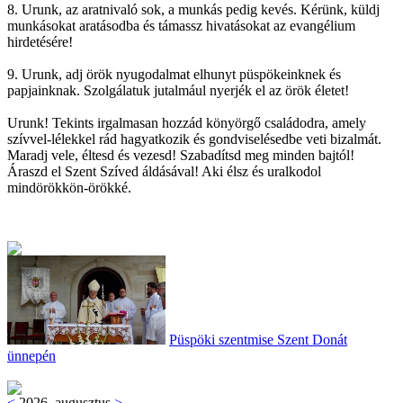
8. Urunk, az aratnivaló sok, a munkás pedig kevés. Kérünk, küldj
munkásokat aratásodba és támassz hivatásokat az evangélium
hirdetésére!
9. Urunk, adj örök nyugodalmat elhunyt püspökeinknek és
papjainknak. Szolgálatuk jutalmául nyerjék el az örök életet!
Urunk! Tekints irgalmasan hozzád könyörgő családodra, amely
szívvel-lélekkel rád hagyatkozik és gondviselésedbe veti bizalmát.
Maradj vele, éltesd és vezesd! Szabadítsd meg minden bajtól!
Áraszd el Szent Szíved áldásával! Aki élsz és uralkodol
mindörökkön-örökké.
Püspöki szentmise Szent Donát
ünnepén
<
2026. augusztus
>