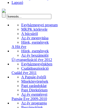
Lapozó
Egyházmegyei program
MKPK körlevele
A búcsúról
Az év megnyitása
Hírek, események
A Hit éve
Hírek, események
Az év beszámolói
Új evangelizáció éve 2012
Egyházmegyénkben
Családpasztoráció
Család éve 2011
A Papság évéről
Misekönyörgések
Papi zarándoklat
Papi Direktórium
Az év eseményei
Papság Éve 2009-2010
Az év programja
Beszámolóink