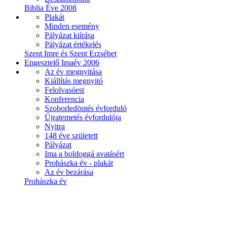
Biblia Éve 2008
Plakát
Minden esemény
Pályázat kiírása
Pályázat értékelés
Szent Imre és Szent Erzsébet
Engesztelő Imaév 2006
Az év megnyitása
Kiállítás megnyitó
Felolvasóest
Konferencia
Szoborledöntés évforduló
Újratemetés évfordulója
Nyitra
148 éve született
Pályázat
Ima a boldoggá avatásért
Prohászka év - plakát
Az év bezárása
Prohászka év