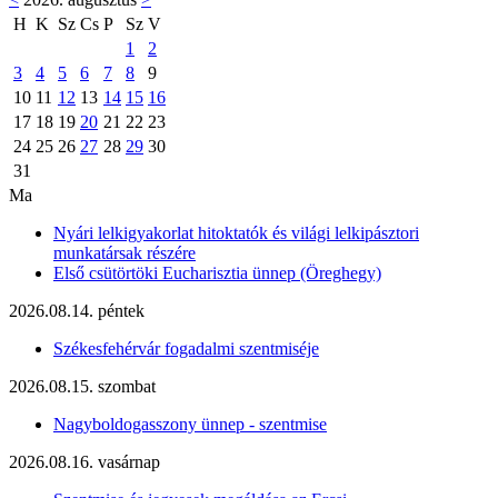
H
K
Sz
Cs
P
Sz
V
1
2
3
4
5
6
7
8
9
10
11
12
13
14
15
16
17
18
19
20
21
22
23
24
25
26
27
28
29
30
31
Ma
Nyári lelkigyakorlat hitoktatók és világi lelkipásztori
munkatársak részére
Első csütörtöki Eucharisztia ünnep (Öreghegy)
2026.08.14. péntek
Székesfehérvár fogadalmi szentmiséje
2026.08.15. szombat
Nagyboldogasszony ünnep - szentmise
2026.08.16. vasárnap