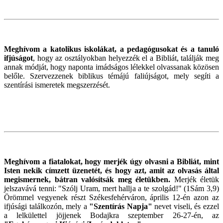
Meghívom a katolikus iskolákat, a pedagógusokat és a tanuló
ifjúságot
, hogy az osztályokban helyezzék el a Bibliát, találják meg
annak módját, hogy naponta imádságos lélekkel olvassanak közösen
belőle. Szervezzenek biblikus témájú faliújságot, mely segíti a
szentírási ismeretek megszerzését.
Meghívom a fiatalokat, hogy merjék úgy olvasni a Bibliát, mint
Isten nekik címzett üzenetét, és hogy azt, amit az olvasás által
megismernek, bátran valósítsák meg életükben.
Merjék életük
jelszavává tenni: "Szólj Uram, mert hallja a te szolgád!" (1Sám 3,9)
Örömmel vegyenek részt Székesfehérváron, április 12-én azon az
ifjúsági találkozón, mely a
"Szentírás Napja"
nevet viseli, és ezzel
a lelkülettel jöjjenek Bodajkra szeptember 26-27-én, az