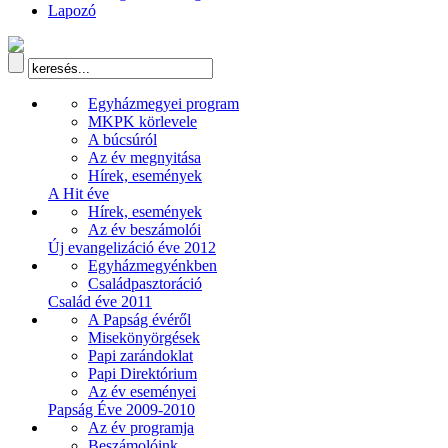
Lapozó
Egyházmegyei program
MKPK körlevele
A búcsúról
Az év megnyitása
Hírek, események
A Hit éve
Hírek, események
Az év beszámolói
Új evangelizáció éve 2012
Egyházmegyénkben
Családpasztoráció
Család éve 2011
A Papság évéről
Misekönyörgések
Papi zarándoklat
Papi Direktórium
Az év eseményei
Papság Éve 2009-2010
Az év programja
Beszámolóink