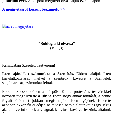
jubileumi évet.
A püspöki meghívót olvashatjuk ezen a lapon.
A megnyitásról készült beszámoló >>
"Boldog, aki olvassa"
(Jel 1,3)
Krisztusban Szeretett Testvéreim!
Isten ajándéka számunkra a Szentírás.
Ebben találjuk Isten
kinyilatkoztatását, melyet a szentírók, követve a Szentlélek
sugalmazását, számunkra leírtak.
Ebben az esztendőben a Püspöki Kar a protestáns testvérekkel
közösen
meghirdette a Biblia Évét
, hogy annak tanítását, a benne
foglalt örömhírt jobban megismerjük. Isten igéjének ismerete
azonban akkor éri el célját, ha teljesen betölti életünket és így Jézus
akarata szerint ennek a világnak krisztusi kovásza leszünk, általunk