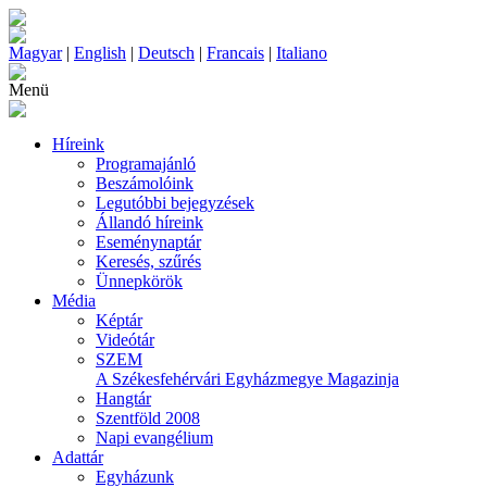
Magyar
|
English
|
Deutsch
|
Francais
|
Italiano
Menü
Híreink
Programajánló
Beszámolóink
Legutóbbi bejegyzések
Állandó híreink
Eseménynaptár
Keresés, szűrés
Ünnepkörök
Média
Képtár
Videótár
SZEM
A Székesfehérvári Egyházmegye Magazinja
Hangtár
Szentföld 2008
Napi evangélium
Adattár
Egyházunk