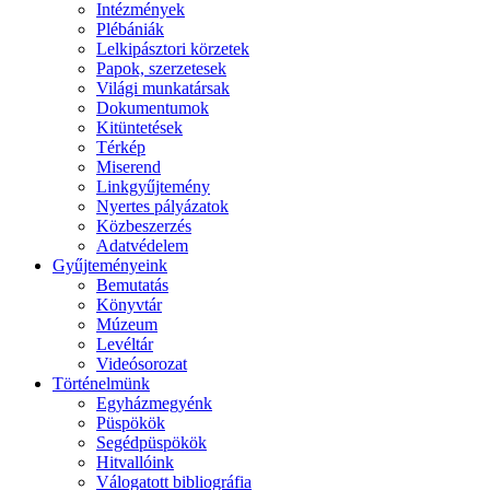
Intézmények
Plébániák
Lelkipásztori körzetek
Papok, szerzetesek
Világi munkatársak
Dokumentumok
Kitüntetések
Térkép
Miserend
Linkgyűjtemény
Nyertes pályázatok
Közbeszerzés
Adatvédelem
Gyűjteményeink
Bemutatás
Könyvtár
Múzeum
Levéltár
Videósorozat
Történelmünk
Egyházmegyénk
Püspökök
Segédpüspökök
Hitvallóink
Válogatott bibliográfia