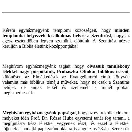
Kérem egyházmegyénk templomi közösségeit, hogy
minden
templomba helyezzék ki alkalmas helyre a Szentírást
, hogy az
egész esztendőben legyen szemünk előttünk. A Szentírást nézve
kerüljön a Biblia életünk középpontjába!
Meghívom egyházmegyénk tagjait, hogy
olvassuk tanulékony
lélekkel nagy püspökünk, Prohászka Ottokár biblikus írásait
,
különösen az Elmélkedések az Evangéliumról című könyvét,
valamint más biblikus témájú műveket, hogy ne csak a Szentírás
betűjét, de annak lelkét és szellemét is minél jobban
megismerhessük.
Meghívom egyházmegyénk papságát
, hogy az évi rekollekciókon,
melyeket idén Prof. Dr. Rózsa Huba egyetemi tanár fog tartani, a
megújulásra kész lélekkel vegyenek részt, és ezzel a lélekkel
jöjjenek a bodajki papi zarándoklatra is augusztus 28-án. Szeressék