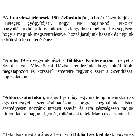
*A
Lourdes-i jelenések 150. évfordulóján
, február 11-én kérjük a
"Betegek gyógyítóját", hogy lelki bajainkból, erkölcsi
hanyatlásunkból a kinyilatkoztatás kegyelme emeljen ki és segítsen,
hogy a magunk megszentelésével hozzá járuljunk hazánk és népünk
erkölcsi felemelkedéséhez.
*Április 19-én vegyünk részt a
Biblikus Konferencián
, melyet a
Szent István Művelődési Házban rendezünk, hogy minél több,
megalapozott és korszerű ismeretre tegyünk szert a Szentírással
kapcsolatban.
*
Áldozócsütörtökön
, május 1-jén úgy legyünk templomainkban az
egyházmegyei szentségimádáson, hogy meghalljuk Isten
személyesen hozzánk intézett szavát, és arra készségesen tudjuk
kimondani a magunk igenjét, miként azt tették Mária és a szentek is.
*Tekintsük meg a május 24-én nyíló
Biblia Éve kiállítást
, legyen ez