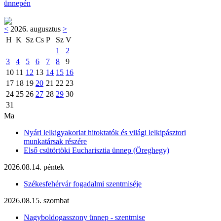
ünnepén
<
2026. augusztus
>
H
K
Sz
Cs
P
Sz
V
1
2
3
4
5
6
7
8
9
10
11
12
13
14
15
16
17
18
19
20
21
22
23
24
25
26
27
28
29
30
31
Ma
Nyári lelkigyakorlat hitoktatók és világi lelkipásztori
munkatársak részére
Első csütörtöki Eucharisztia ünnep (Öreghegy)
2026.08.14. péntek
Székesfehérvár fogadalmi szentmiséje
2026.08.15. szombat
Nagyboldogasszony ünnep - szentmise