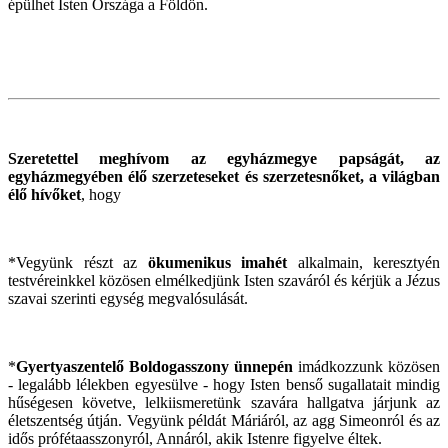
épülhet Isten Országa a Földön.
Szeretettel meghívom az egyházmegye papságát, az
egyházmegyében élő szerzeteseket és szerzetesnőket, a világban
élő hívőket
, hogy
*Vegyünk részt az
ökumenikus imahét
alkalmain, keresztyén
testvéreinkkel közösen elmélkedjünk Isten szaváról és kérjük a Jézus
szavai szerinti egység megvalósulását.
*
Gyertyaszentelő Boldogasszony ünnepén
imádkozzunk közösen
- legalább lélekben egyesülve - hogy Isten benső sugallatait mindig
hűségesen követve, lelkiismeretünk szavára hallgatva járjunk az
életszentség útján. Vegyünk példát Máriáról, az agg Simeonról és az
idős prófétaasszonyról, Annáról, akik Istenre figyelve éltek.