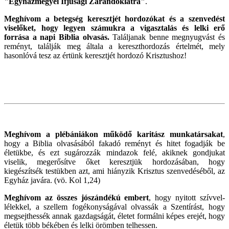
"Egyházmegyei Ifjúsági Zarándoklatra"
.
Meghívom a betegség keresztjét hordozókat és a szenvedést
viselőket, hogy legyen számukra a vigasztalás és lelki erő
forrása a napi Biblia olvasás.
Találjanak benne megnyugvást és
reményt, találják meg általa a kereszthordozás értelmét, mely
hasonlóvá tesz az értünk keresztjét hordozó Krisztushoz!
Meghívom a plébániákon működő karitász munkatársakat
,
hogy a Biblia olvasásából fakadó reményt és hitet fogadják be
életükbe, és ezt sugározzák mindazok felé, akiknek gondjukat
viselik, megerősítve őket keresztjük hordozásában, hogy
kiegészítsék testükben azt, ami hiányzik Krisztus szenvedéséből, az
Egyház javára. (vö. Kol 1,24)
Meghívom az összes jószándékú embert
, hogy nyitott szívvel-
lélekkel, a szellem fogékonyságával olvassák a Szentírást, hogy
megsejthessék annak gazdagságát, életet formálni képes erejét, hogy
életük több békében és lelki örömben telhessen.