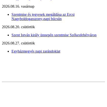
2026.08.16. vasárnap
Szentmise és jegyesek megáldása az Ercsi
Nagyboldogasszony-napi búcsún
2026.08.20. csütörtök
Szent István király ünnepén szentmise Székesfehérváron
2026.08.27. csütörtök
Egyházmegyés papi zarándoklat