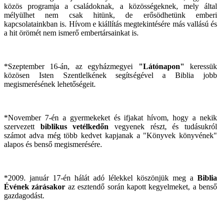
közös programja a családoknak, a közösségeknek, mely által
mélyülhet nem csak hitünk, de erősödhetünk emberi
kapcsolatainkban is. Hívom e kiállítás megtekintésére más vallású és
a hit örömét nem ismerő embertársainkat is.
*Szeptember 16-án, az egyházmegyei
"Látónapon"
keressük
közösen Isten Szentlelkének segítségével a Biblia jobb
megismerésének lehetőségeit.
*November 7-én a gyermekeket és ifjakat hívom, hogy a nekik
szervezett
biblikus vetélkedőn
vegyenek részt, és tudásukról
számot adva még több kedvet kapjanak a "Könyvek könyvének"
alapos és benső megismerésére.
*2009. január 17-én hálát adó lélekkel köszönjük meg a
Biblia
Évének zárásakor
az esztendő során kapott kegyelmeket, a benső
gazdagodást.