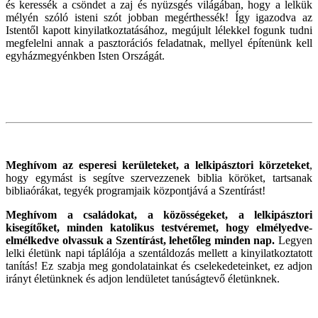
és keressék a csöndet a zaj és nyüzsgés világában, hogy a lelkük
mélyén szóló isteni szót jobban megérthessék! Így igazodva az
Istentől kapott kinyilatkoztatásához, megújult lélekkel fogunk tudni
megfelelni annak a pasztorációs feladatnak, mellyel építenünk kell
egyházmegyénkben Isten Országát.
Meghívom az esperesi kerületeket, a lelkipásztori körzeteket
,
hogy egymást is segítve szervezzenek biblia köröket, tartsanak
bibliaórákat, tegyék programjaik központjává a Szentírást!
Meghívom a családokat, a közösségeket, a lelkipásztori
kisegítőket, minden katolikus testvéremet, hogy elmélyedve-
elmélkedve olvassuk a Szentírást, lehetőleg minden nap.
Legyen
lelki életünk napi táplálója a szentáldozás mellett a kinyilatkoztatott
tanítás! Ez szabja meg gondolatainkat és cselekedeteinket, ez adjon
irányt életünknek és adjon lendületet tanúságtevő életünknek.