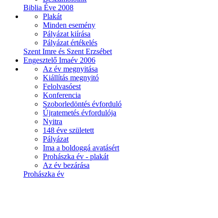
Biblia Éve 2008
Plakát
Minden esemény
Pályázat kiírása
Pályázat értékelés
Szent Imre és Szent Erzsébet
Engesztelő Imaév 2006
Az év megnyitása
Kiállítás megnyitó
Felolvasóest
Konferencia
Szoborledöntés évforduló
Újratemetés évfordulója
Nyitra
148 éve született
Pályázat
Ima a boldoggá avatásért
Prohászka év - plakát
Az év bezárása
Prohászka év