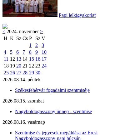
Papi lelkigyakorlat
<
2024. november
>
H
K
Sz
Cs
P
Sz
V
1
2
3
4
5
6
7
8
9
10
11
12
13
14
15
16
17
18
19
20
21
22
23
24
25
26
27
28
29
30
2026.08.14. péntek
Székesfehérvár fogadalmi szentmiséje
2026.08.15. szombat
Nagyboldogasszony ünnep - szentmise
2026.08.16. vasárnap
Szentmise és jegyesek megáldása az Ercsi
Nagyboldogasszony-napi búcsún