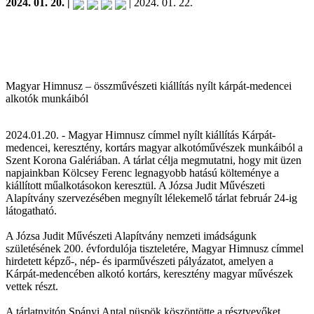
2024. 01. 20. |
| 2024. 01. 22.
Magyar Himnusz – összművészeti kiállítás nyílt kárpát-medencei
alkotók munkáiból
2024.01.20. - Magyar Himnusz címmel nyílt kiállítás Kárpát-
medencei, keresztény, kortárs magyar alkotóművészek munkáiból a
Szent Korona Galériában. A tárlat célja megmutatni, hogy mit üzen
napjainkban Kölcsey Ferenc legnagyobb hatású költeménye a
kiállított műalkotásokon keresztül. A Józsa Judit Művészeti
Alapítvány szervezésében megnyílt lélekemelő tárlat február 24-ig
látogatható.
A Józsa Judit Művészeti Alapítvány nemzeti imádságunk
születésének 200. évfordulója tiszteletére, Magyar Himnusz címmel
hirdetett képző-, nép- és iparművészeti pályázatot, amelyen a
Kárpát-medencében alkotó kortárs, keresztény magyar művészek
vettek részt.
A tárlatnyitón Spányi Antal püspök köszöntötte a résztvevőket,