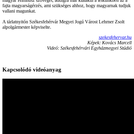
magyar Himnusz szövegét, addigra már kialakul a lelkünkben az a
fajta magyarságérzés, ami szükséges ahhoz, hogy magyarnak tudjuk
vallani magunkat.
A tárlatnyitón Székesfehérvár Megyei Jogú Várost Lehrner Zsolt
alpolgármester képviselte.
szekesfehervar.hu
Képek: Kovács Marcell
Videó: Székesfehérvári Egyházmegyei Stúdió
Kapcsolódó videóanyag