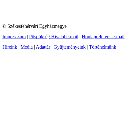
© Székesfehérvári Egyházmegye
Impresszum
|
Püspökség Hivatal e-mail
|
Honlapreferens e-mail
Híreink
|
Média
|
Adattár
|
Gyűjteményeink
|
Történelmünk