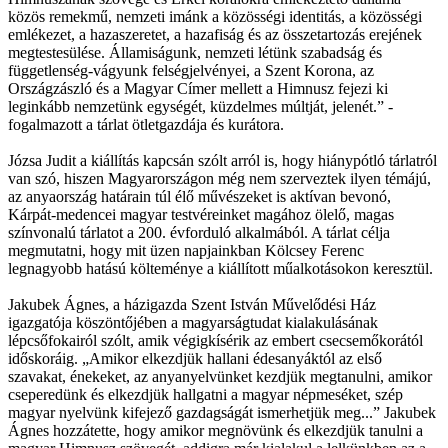
közös remekmű, nemzeti imánk a közösségi identitás, a közösségi
emlékezet, a hazaszeretet, a hazafiság és az összetartozás erejének
megtestesülése. Államiságunk, nemzeti létünk szabadság és
függetlenség-vágyunk felségjelvényei, a Szent Korona, az
Országzászló és a Magyar Címer mellett a Himnusz fejezi ki
leginkább nemzetünk egységét, küzdelmes múltját, jelenét.” -
fogalmazott a tárlat ötletgazdája és kurátora.
Józsa Judit a kiállítás kapcsán szólt arról is, hogy hiánypótló tárlatról
van szó, hiszen Magyarországon még nem szerveztek ilyen témájú,
az anyaország határain túl élő művészeket is aktívan bevonó,
Kárpát-medencei magyar testvéreinket magához ölelő, magas
színvonalú tárlatot a 200. évforduló alkalmából. A tárlat célja
megmutatni, hogy mit üzen napjainkban Kölcsey Ferenc
legnagyobb hatású költeménye a kiállított műalkotásokon keresztül.
Jakubek Ágnes, a házigazda Szent István Művelődési Ház
igazgatója köszöntőjében a magyarságtudat kialakulásának
lépcsőfokairól szólt, amik végigkísérik az embert csecsemőkorától
időskoráig. „Amikor elkezdjük hallani édesanyáktól az első
szavakat, énekeket, az anyanyelvünket kezdjük megtanulni, amikor
cseperedünk és elkezdjük hallgatni a magyar népmeséket, szép
magyar nyelvünk kifejező gazdagságát ismerhetjük meg...” Jakubek
Ágnes hozzátette, hogy amikor megnövünk és elkezdjük tanulni a