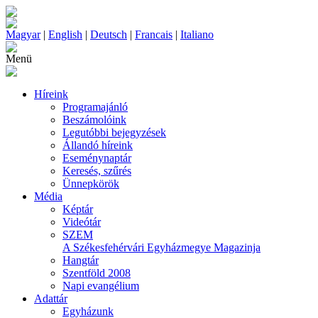
Magyar
|
English
|
Deutsch
|
Francais
|
Italiano
Menü
Híreink
Programajánló
Beszámolóink
Legutóbbi bejegyzések
Állandó híreink
Eseménynaptár
Keresés, szűrés
Ünnepkörök
Média
Képtár
Videótár
SZEM
A Székesfehérvári Egyházmegye Magazinja
Hangtár
Szentföld 2008
Napi evangélium
Adattár
Egyházunk