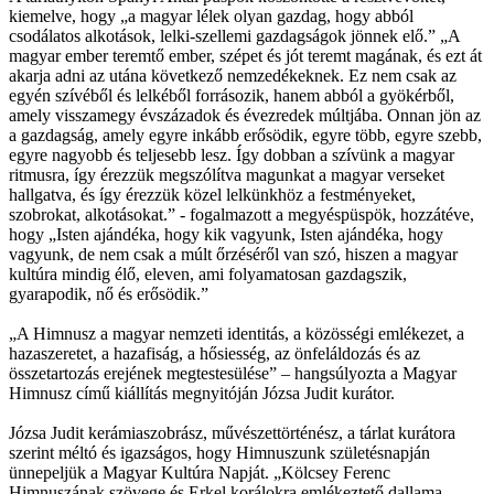
kiemelve, hogy „a magyar lélek olyan gazdag, hogy abból
csodálatos alkotások, lelki-szellemi gazdagságok jönnek elő.” „A
magyar ember teremtő ember, szépet és jót teremt magának, és ezt át
akarja adni az utána következő nemzedékeknek. Ez nem csak az
egyén szívéből és lelkéből forrásozik, hanem abból a gyökérből,
amely visszamegy évszázadok és évezredek múltjába. Onnan jön az
a gazdagság, amely egyre inkább erősödik, egyre több, egyre szebb,
egyre nagyobb és teljesebb lesz. Így dobban a szívünk a magyar
ritmusra, így érezzük megszólítva magunkat a magyar verseket
hallgatva, és így érezzük közel lelkünkhöz a festményeket,
szobrokat, alkotásokat.” - fogalmazott a megyéspüspök, hozzátéve,
hogy „Isten ajándéka, hogy kik vagyunk, Isten ajándéka, hogy
vagyunk, de nem csak a múlt őrzéséről van szó, hiszen a magyar
kultúra mindig élő, eleven, ami folyamatosan gazdagszik,
gyarapodik, nő és erősödik.”
„A Himnusz a magyar nemzeti identitás, a közösségi emlékezet, a
hazaszeretet, a hazafiság, a hősiesség, az önfeláldozás és az
összetartozás erejének megtestesülése” – hangsúlyozta a Magyar
Himnusz című kiállítás megnyitóján Józsa Judit kurátor.
Józsa Judit kerámiaszobrász, művészettörténész, a tárlat kurátora
szerint méltó és igazságos, hogy Himnuszunk születésnapján
ünnepeljük a Magyar Kultúra Napját. „Kölcsey Ferenc
Himnuszának szövege és Erkel korálokra emlékeztető dallama