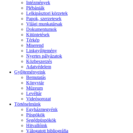
Intézmények
Plébániák
Lelkipásztori körzetek
Papok, szerzetesek
Világi munkatársak
Dokumentumok
Kitüntetések
Térkép
Miserend
Linkgyűjtemény
Nyertes pályázatok
Közbeszerzés
Adatvédelem
Gyűjteményeink
Bemutatás
Könyvtár
Múzeum
Levéltár
Videósorozat
Történelmünk
Egyházmegyénk
Püspökök
Segédpüspökök
Hitvallóink
Válogatott bibliográfia