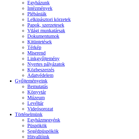
Egyházunk
Intézmények
Plébániák
Lelkipásztori körzetek
Papok, szerzetesek
Világi munkatársak
Dokumentumok
Kitüntetések
Térkép
Miserend
Linkgyűjtemény
Nyertes pályázatok
Közbeszerzés
Adatvédelem
Gyűjteményeink
Bemutatás
Könyvtár
Múzeum
Levéltár
Videósorozat
Történelmünk
Egyházmegyénk
Püspökök
Segédpüspökök
Hitvallóink