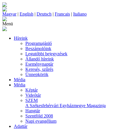
Magyar
|
English
|
Deutsch
|
Francais
|
Italiano
Menü
Híreink
Programajánló
Beszámolóink
Legutóbbi bejegyzések
Állandó híreink
Eseménynaptár
Keresés, szűrés
Ünnepkörök
Média
Média
Képtár
Videótár
SZEM
A Székesfehérvári Egyházmegye Magazinja
Hangtár
Szentföld 2008
Napi evangélium
Adattár