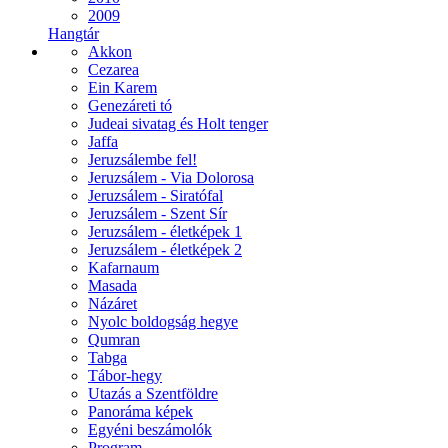
2009
Hangtár
Akkon
Cezarea
Ein Karem
Genezáreti tó
Judeai sivatag és Holt tenger
Jaffa
Jeruzsálembe fel!
Jeruzsálem - Via Dolorosa
Jeruzsálem - Siratófal
Jeruzsálem - Szent Sír
Jeruzsálem - életképek 1
Jeruzsálem - életképek 2
Kafarnaum
Masada
Názáret
Nyolc boldogság hegye
Qumran
Tabga
Tábor-hegy
Utazás a Szentföldre
Panoráma képek
Egyéni beszámolók
Program