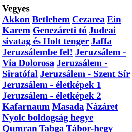
Vegyes
Akkon
Betlehem
Cezarea
Ein
Karem
Genezáreti tó
Judeai
sivatag és Holt tenger
Jaffa
Jeruzsálembe fel!
Jeruzsálem -
Via Dolorosa
Jeruzsálem -
Siratófal
Jeruzsálem - Szent Sír
Jeruzsálem - életképek 1
Jeruzsálem - életképek 2
Kafarnaum
Masada
Názáret
Nyolc boldogság hegye
Qumran
Tabga
Tábor-hegy