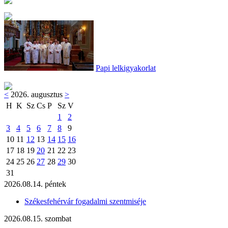
Papi lelkigyakorlat
<
2026. augusztus
>
H
K
Sz
Cs
P
Sz
V
1
2
3
4
5
6
7
8
9
10
11
12
13
14
15
16
17
18
19
20
21
22
23
24
25
26
27
28
29
30
31
2026.08.14. péntek
Székesfehérvár fogadalmi szentmiséje
2026.08.15. szombat