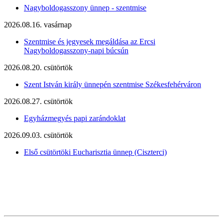
Nagyboldogasszony ünnep - szentmise
2026.08.16. vasárnap
Szentmise és jegyesek megáldása az Ercsi
Nagyboldogasszony-napi búcsún
2026.08.20. csütörtök
Szent István király ünnepén szentmise Székesfehérváron
2026.08.27. csütörtök
Egyházmegyés papi zarándoklat
2026.09.03. csütörtök
Első csütörtöki Eucharisztia ünnep (Ciszterci)