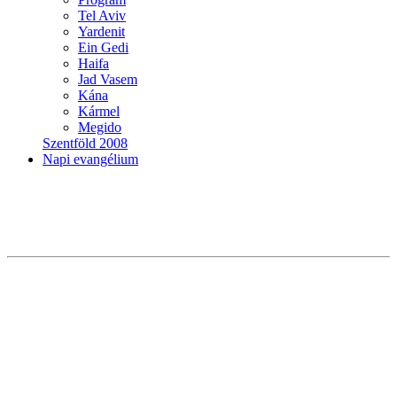
Tel Aviv
Yardenit
Ein Gedi
Haifa
Jad Vasem
Kána
Kármel
Megido
Szentföld 2008
Napi evangélium