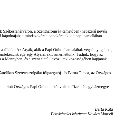
rok Székesfehérváron, a Szentháromság-temetőben (népszerű nevén
 kápolnájában mindazokért a papokért, akik a papi parcellában
t a földön. Az Atyák, akik a Papi Otthonban találtak végső nyugalmat,
n emlékezünk egy-egy Atyára, akit ismerhettünk. Tudjuk, hogy az
 is a Mennyben, és a szent életű üdvözültek közösségében kapjanak
 Katolikus Szeretetszolgálat főigazgatója és Barna Tímea, az Országos
enntartott Országos Papi Otthon lakói voltak. Tizenkét egyházmegye
Berta Kata
Fényképeket készítette Kovács Marcell