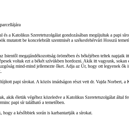
parcellájára
 és a Katolikus Szeretetszolgálat gondozásában megújultak a papi sí
 mutatott be koncelebrált szentmisét a székesfehérvári Hosszú temető
z Istentől megajándékozottság örömében és békéjében teltek napjaik it
 képesek voltak ezt a békét szívükben hordozni. Akik itt vagyunk, soka
i buzgóság mind-mind jellemezte őket. Adja az Úr, hogy ott legyenek ők
.
újított papi sírokat. A közös imádságon részt vett dr. Vajda Norbert, a
k, akik életük végéhez közeledve a Katolikus Szeretetszolgálat által f
rminc papi sír található a temetőben.
, hogy a későbbiek során is karbantartják a sírokat.