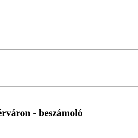
érváron
- beszámoló