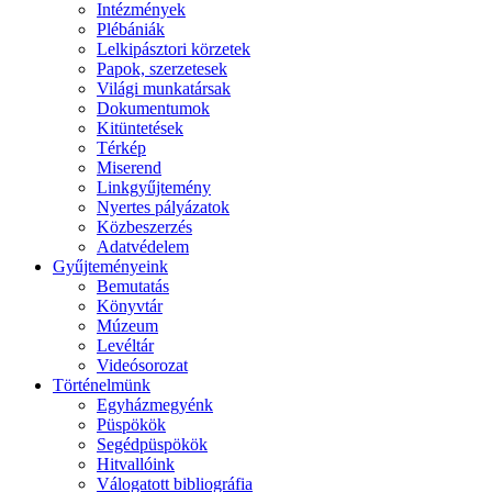
Intézmények
Plébániák
Lelkipásztori körzetek
Papok, szerzetesek
Világi munkatársak
Dokumentumok
Kitüntetések
Térkép
Miserend
Linkgyűjtemény
Nyertes pályázatok
Közbeszerzés
Adatvédelem
Gyűjteményeink
Bemutatás
Könyvtár
Múzeum
Levéltár
Videósorozat
Történelmünk
Egyházmegyénk
Püspökök
Segédpüspökök
Hitvallóink
Válogatott bibliográfia