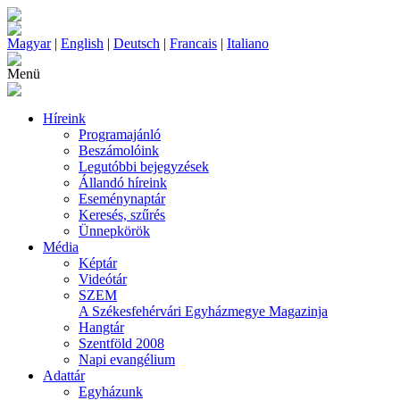
Magyar
|
English
|
Deutsch
|
Francais
|
Italiano
Menü
Híreink
Programajánló
Beszámolóink
Legutóbbi bejegyzések
Állandó híreink
Eseménynaptár
Keresés, szűrés
Ünnepkörök
Média
Képtár
Videótár
SZEM
A Székesfehérvári Egyházmegye Magazinja
Hangtár
Szentföld 2008
Napi evangélium
Adattár
Egyházunk