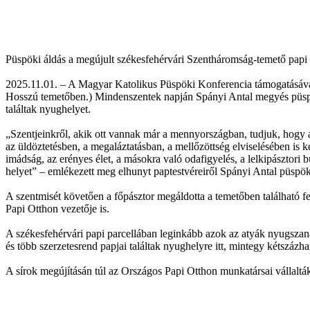
Püspöki áldás a megújult székesfehérvári Szentháromság-temető papi 
2025.11.01. – A Magyar Katolikus Püspöki Konferencia támogatásával
Hosszú temetőben.) Mindenszentek napján Spányi Antal megyés püspök
találtak nyughelyet.
„Szentjeinkről, akik ott vannak már a mennyországban, tudjuk, hogy a
az üldöztetésben, a megaláztatásban, a mellőzöttség elviselésében is
imádság, az erényes élet, a másokra való odafigyelés, a lelkipásztor
helyet” – emlékezett meg elhunyt paptestvéreiről Spányi Antal püspök
A szentmisét követően a főpásztor megáldotta a temetőben található fel
Papi Otthon vezetője is.
A székesfehérvári papi parcellában leginkább azok az atyák nyugszana
és több szerzetesrend papjai találtak nyughelyre itt, mintegy kétszázha
A sírok megújításán túl az Országos Papi Otthon munkatársai vállalták