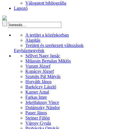
Válogatott bibliográfia
Lapozó
A terület a középkorban
Alapítás
Területi és szerkezeti változások
Egyházmegyénk
Séllyei Nagy Ignác
Milassin Bertalan Miklós
Vurum József
Kopácsy József
Szutsits Pál Mátyás
Horváth János
Barkóczy László
Karner Antal
Farkas Imre
Jekelfalussy Vince
Dulánszky Nándor
Pauer János
Steiner Fülöp
Városy Gyula
Prohászka Ottokár