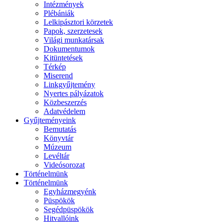
Intézmények
Plébániák
Lelkipásztori körzetek
Papok, szerzetesek
Világi munkatársak
Dokumentumok
Kitüntetések
Térkép
Miserend
Linkgyűjtemény
Nyertes pályázatok
Közbeszerzés
Adatvédelem
Gyűjteményeink
Bemutatás
Könyvtár
Múzeum
Levéltár
Videósorozat
Történelmünk
Történelmünk
Egyházmegyénk
Püspökök
Segédpüspökök
Hitvallóink