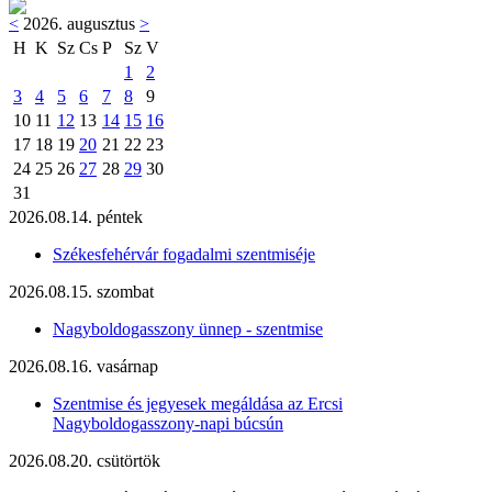
<
2026. augusztus
>
H
K
Sz
Cs
P
Sz
V
1
2
3
4
5
6
7
8
9
10
11
12
13
14
15
16
17
18
19
20
21
22
23
24
25
26
27
28
29
30
31
2026.08.14. péntek
Székesfehérvár fogadalmi szentmiséje
2026.08.15. szombat
Nagyboldogasszony ünnep - szentmise
2026.08.16. vasárnap
Szentmise és jegyesek megáldása az Ercsi
Nagyboldogasszony-napi búcsún
2026.08.20. csütörtök