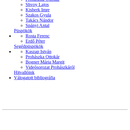
Shvoy Lajos
Kisberk Imre
Szakos Gyula
Takács Nándor
Spányi Antal
Püspökök
Rosta Ferenc
Erdő Péter
Segédpüspökök
Kaszap István
Prohászka Ottokár
Bogner Mária Margit
Videósorozat Prohászkáról
Hitvallóink
Válogatott bibliográfia