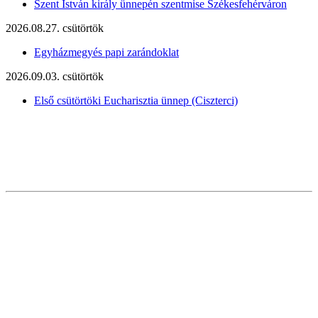
Szent István király ünnepén szentmise Székesfehérváron
2026.08.27. csütörtök
Egyházmegyés papi zarándoklat
2026.09.03. csütörtök
Első csütörtöki Eucharisztia ünnep (Ciszterci)