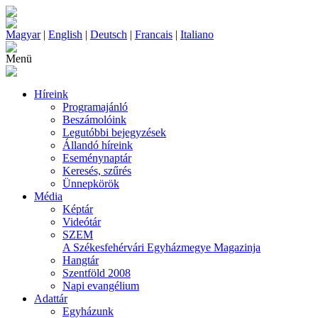
Magyar
|
English
|
Deutsch
|
Francais
|
Italiano
Menü
Híreink
Programajánló
Beszámolóink
Legutóbbi bejegyzések
Állandó híreink
Eseménynaptár
Keresés, szűrés
Ünnepkörök
Média
Képtár
Videótár
SZEM
A Székesfehérvári Egyházmegye Magazinja
Hangtár
Szentföld 2008
Napi evangélium
Adattár
Egyházunk