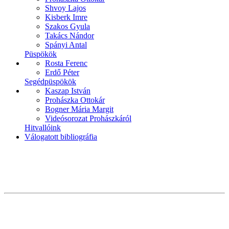
Shvoy Lajos
Kisberk Imre
Szakos Gyula
Takács Nándor
Spányi Antal
Püspökök
Rosta Ferenc
Erdő Péter
Segédpüspökök
Kaszap István
Prohászka Ottokár
Bogner Mária Margit
Videósorozat Prohászkáról
Hitvallóink
Válogatott bibliográfia