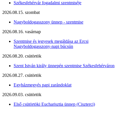
Székesfehérvár fogadalmi szentmiséje
2026.08.15. szombat
Nagyboldogasszony ünnep - szentmise
2026.08.16. vasárnap
Szentmise és jegyesek megáldása az Ercsi
Nagyboldogasszony-napi búcsún
2026.08.20. csütörtök
Szent István király ünnepén szentmise Székesfehérváron
2026.08.27. csütörtök
Egyházmegyés papi zarándoklat
2026.09.03. csütörtök
Első csütörtöki Eucharisztia ünnep (Ciszterci)