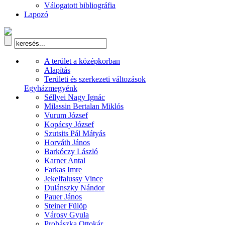
Válogatott bibliográfia
Lapozó
A terület a középkorban
Alapítás
Területi és szerkezeti változások
Egyházmegyénk
Séllyei Nagy Ignác
Milassin Bertalan Miklós
Vurum József
Kopácsy József
Szutsits Pál Mátyás
Horváth János
Barkóczy László
Karner Antal
Farkas Imre
Jekelfalussy Vince
Dulánszky Nándor
Pauer János
Steiner Fülöp
Városy Gyula
Prohászka Ottokár