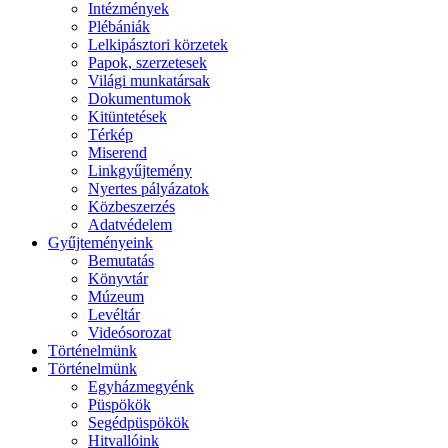
Intézmények
Plébániák
Lelkipásztori körzetek
Papok, szerzetesek
Világi munkatársak
Dokumentumok
Kitüntetések
Térkép
Miserend
Linkgyűjtemény
Nyertes pályázatok
Közbeszerzés
Adatvédelem
Gyűjteményeink
Bemutatás
Könyvtár
Múzeum
Levéltár
Videósorozat
Történelmünk
Történelmünk
Egyházmegyénk
Püspökök
Segédpüspökök
Hitvallóink