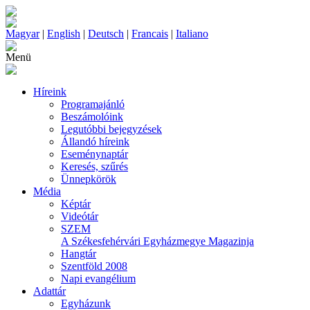
Magyar
|
English
|
Deutsch
|
Francais
|
Italiano
Menü
Híreink
Programajánló
Beszámolóink
Legutóbbi bejegyzések
Állandó híreink
Eseménynaptár
Keresés, szűrés
Ünnepkörök
Média
Képtár
Videótár
SZEM
A Székesfehérvári Egyházmegye Magazinja
Hangtár
Szentföld 2008
Napi evangélium
Adattár
Egyházunk