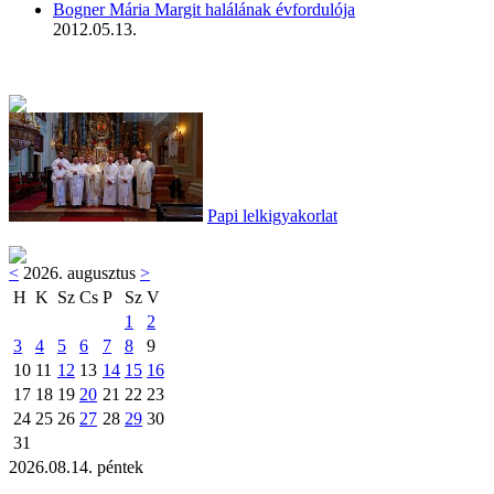
Bogner Mária Margit halálának évfordulója
2012.05.13.
Papi lelkigyakorlat
<
2026. augusztus
>
H
K
Sz
Cs
P
Sz
V
1
2
3
4
5
6
7
8
9
10
11
12
13
14
15
16
17
18
19
20
21
22
23
24
25
26
27
28
29
30
31
2026.08.14. péntek