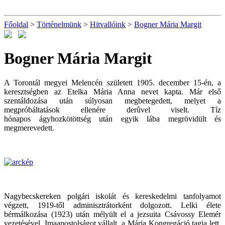
Főoldal
>
Történelmünk
>
Hitvallóink
>
Bogner Mária Margit
Bogner Mária Margit
A Torontál megyei Melencén született 1905. december 15-én, a
keresztségben az Etelka Mária Anna nevet kapta. Már első
szentáldozása után súlyosan megbetegedett, melyet a
megpróbáltatások ellenére derûvel viselt. Tíz
hónapos ágyhozkötöttség után egyik lába megrövidült és
megmerevedett.
Nagybecskereken polgári iskolát és kereskedelmi tanfolyamot
végzett, 1919-től adminisztrátorként dolgozott. Lelki élete
bérmálkozása (1923) után mélyült el a jezsuita Csávossy Elemér
vezetésével. Imaapostolságot vállalt, a Mária Kongregáció tagja lett,