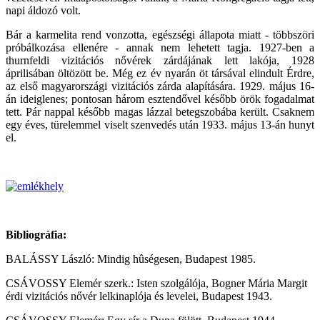
napi áldozó volt.
Bár a karmelita rend vonzotta, egészségi állapota miatt - többszöri
próbálkozása ellenére - annak nem lehetett tagja. 1927-ben a
thurnfeldi vizitációs nővérek zárdájának lett lakója, 1928
áprilisában öltözött be. Még ez év nyarán öt társával elindult Érdre,
az első magyarországi vizitációs zárda alapítására. 1929. május 16-
án ideiglenes; pontosan három esztendővel később örök fogadalmat
tett. Pár nappal később magas lázzal betegszobába került. Csaknem
egy éves, türelemmel viselt szenvedés után 1933. május 13-án hunyt
el.
Bibliográfia:
BALÁSSY László: Mindig hûségesen, Budapest 1985.
CSÁVOSSY Elemér szerk.: Isten szolgálója, Bogner Mária Margit
érdi vizitációs nővér lelkinaplója és levelei, Budapest 1943.