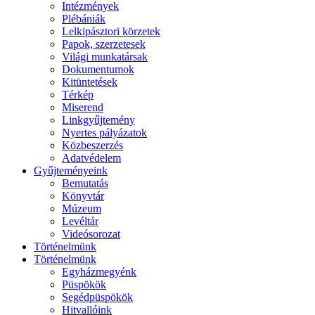
Intézmények
Plébániák
Lelkipásztori körzetek
Papok, szerzetesek
Világi munkatársak
Dokumentumok
Kitüntetések
Térkép
Miserend
Linkgyűjtemény
Nyertes pályázatok
Közbeszerzés
Adatvédelem
Gyűjteményeink
Bemutatás
Könyvtár
Múzeum
Levéltár
Videósorozat
Történelmünk
Történelmünk
Egyházmegyénk
Püspökök
Segédpüspökök
Hitvallóink