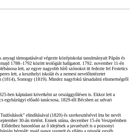
k anyagi támogatásával végezte középiskolai tanulmányait Pápán és
majd 1788–1792 között teológiát hallgatott. 1792. november 11-én
ánosa lett, az egyre nagyobb hírû szónokot itt fedezte fel Festetics
res lett, a keszthelyi iskolát és a nemesi nevelőintézetet
prém (1814), Somogy (1819). Mindez nagyfokú társadalmi elismertségről
825-ben káptalani követként az országgyûlésen is. Ekkor lett a
ács egyházügyi előadó tanácsosa, 1829-től Bécsben az udvari
udósítások” elindításával (1820) és szerkesztésével írta be nevét
 szeptember 30-án történt. Ennek utána, december 15-én Veszprémben
t. Elődeihez hasonlóan az ő idejének a javarészét is a pozsonyi
bánián bérmált; majd papot szentelt és ellátta a püspök egyéb