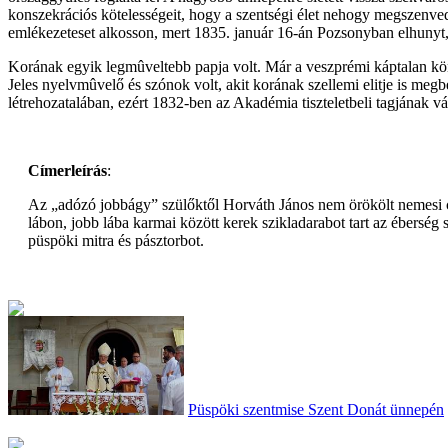
konszekrációs kötelességeit, hogy a szentségi élet nehogy megszenve
emlékezeteset alkosson, mert 1835. január 16-án Pozsonyban elhunyt,
Korának egyik legmûveltebb papja volt. Már a veszprémi káptalan kön
Jeles nyelvmûvelő és szónok volt, akit korának szellemi elitje is me
létrehozatalában, ezért 1832-ben az Akadémia tiszteletbeli tagjának vál
Címerleírás
:
Az „adózó jobbágy” szülőktől Horváth János nem örökölt nemesi címe
lábon, jobb lába karmai között kerek szikladarabot tart az éberség 
püspöki mitra és pásztorbot.
Püspöki szentmise Szent Donát ünnepén