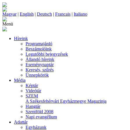
Magyar
|
English
|
Deutsch
|
Francais
|
Italiano
Menü
Híreink
Programajánló
Beszámolóink
Legutóbbi bejegyzések
Állandó híreink
Eseménynaptár
Keresés, szűrés
Ünnepkörök
Média
Képtár
Videótár
SZEM
A Székesfehérvári Egyházmegye Magazinja
Hangtár
Szentföld 2008
Napi evangélium
Adattár
Egyházunk