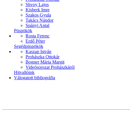
Shvoy Lajos
Kisberk Imre
Szakos Gyula
Takács Nándor
Spányi Antal
Püspökök
Rosta Ferenc
Erdő Péter
Segédpüspökök
Kaszap István
Prohászka Ottokár
Bogner Mária Margit
Videósorozat Prohászkáról
Hitvallóink
Válogatott bibliográfia