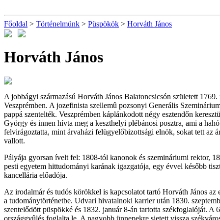
Főoldal
>
Történelmünk
>
Püspökök
>
Horváth János
Horváth János
A jobbágyi származású Horváth János Balatoncsicsón született 1769. 
Veszprémben. A jozefinista szellemû pozsonyi Generális Szeminárium
pappá szentelték. Veszprémben káplánkodott négy esztendőn keresztül,
György és innen hívta meg a keszthelyi plébánosi posztra, ami a hahóti
felvirágoztatta, mint árvaházi felügyelőbizottsági elnök, sokat tett
vallott.
Pályája gyorsan ívelt fel: 1808-tól kanonok és szemináriumi rektor, 1
pesti egyetem hittudományi karának igazgatója, egy évvel később tis
kancellária előadója.
Az irodalmár és tudós körökkel is kapcsolatot tartó Horváth János az 
a tudománytörténetbe. Udvari hivatalnoki karrier után 1830. szeptem
szentelődött püspökké és 1832. január 8-án tartotta székfoglalóját. A 6
országgyûlés foglalta le. A nagyobb ünnepekre sietett vissza székváro