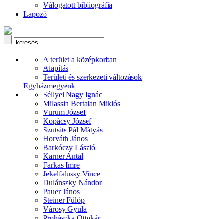
Válogatott bibliográfia
Lapozó
A terület a középkorban
Alapítás
Területi és szerkezeti változások
Egyházmegyénk
Séllyei Nagy Ignác
Milassin Bertalan Miklós
Vurum József
Kopácsy József
Szutsits Pál Mátyás
Horváth János
Barkóczy László
Karner Antal
Farkas Imre
Jekelfalussy Vince
Dulánszky Nándor
Pauer János
Steiner Fülöp
Városy Gyula
Prohászka Ottokár