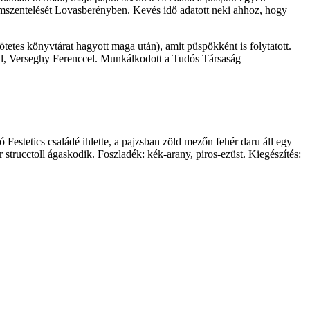
lomszentelését Lovasberényben. Kevés idő adatott neki ahhoz, hogy
tes könyvtárat hagyott maga után), amit püspökként is folytatott.
rral, Verseghy Ferenccel. Munkálkodott a Tudós Társaság
Festetics családé ihlette, a pajzsban zöld mezőn fehér daru áll egy
 strucctoll ágaskodik. Foszladék: kék-arany, piros-ezüst. Kiegészítés: