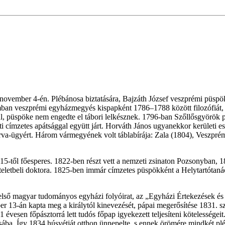
november 4-én. Plébánosa biztatására, Bajzáth József veszprémi püspö
ban veszprémi egyházmegyés kispapként 1786–1788 között filozófiát, 
 püspöke nem engedte el tábori lelkésznek. 1796-ban Szőllősgyörök pléb
 címzetes apátsággal együtt járt. Horváth János ugyanekkor kerületi espe
 az árva-ügyért. Három vármegyének volt táblabírája: Zala (1804), Vesz
815-től főesperes. 1822-ben részt vett a nemzeti zsinaton Pozsonyban, 1
zteletbeli doktora. 1825-ben immár címzetes püspökként a Helytartótan
első magyar tudományos egyházi folyóirat, az „Egyházi Értekezések és T
ber 13-án kapta meg a királytól kinevezését, pápai megerősítése 1831.
1 évesen főpásztorrá lett tudós főpap igyekezett teljesíteni kötelességei
sába. Így 1834 húsvétját otthon ünnepelte, s ennek örömére mindkét plé