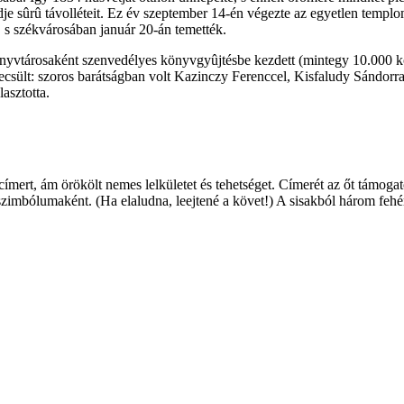
dje sûrû távolléteit. Ez év szeptember 14-én végezte az egyetlen temp
 s székvárosában január 20-án temették.
yvtárosaként szenvedélyes könyvgyûjtésbe kezdett (mintegy 10.000 köte
gbecsült: szoros barátságban volt Kazinczy Ferenccel, Kisfaludy Sándo
asztotta.
rt, ám örökölt nemes lelkületet és tehetséget. Címerét az őt támogató 
szimbólumaként. (Ha elaludna, leejtené a követ!) A sisakból három fehér