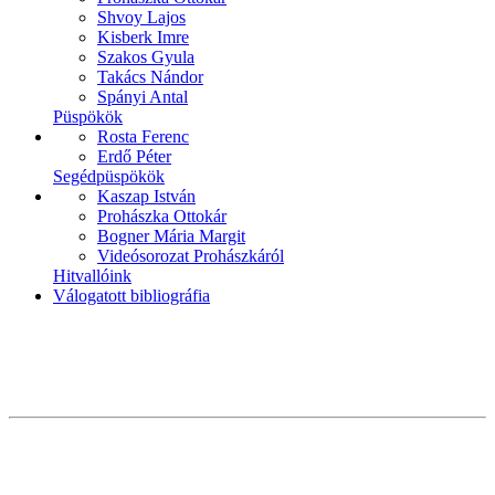
Shvoy Lajos
Kisberk Imre
Szakos Gyula
Takács Nándor
Spányi Antal
Püspökök
Rosta Ferenc
Erdő Péter
Segédpüspökök
Kaszap István
Prohászka Ottokár
Bogner Mária Margit
Videósorozat Prohászkáról
Hitvallóink
Válogatott bibliográfia