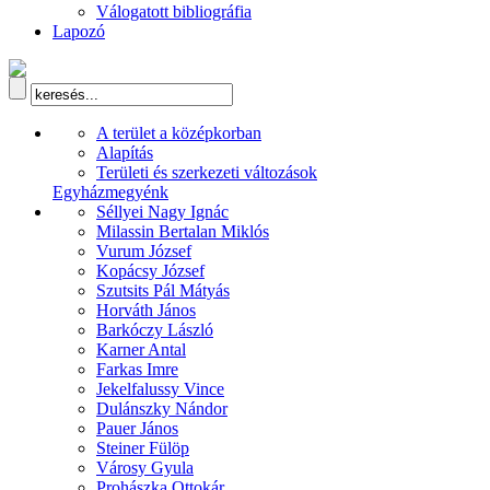
Válogatott bibliográfia
Lapozó
A terület a középkorban
Alapítás
Területi és szerkezeti változások
Egyházmegyénk
Séllyei Nagy Ignác
Milassin Bertalan Miklós
Vurum József
Kopácsy József
Szutsits Pál Mátyás
Horváth János
Barkóczy László
Karner Antal
Farkas Imre
Jekelfalussy Vince
Dulánszky Nándor
Pauer János
Steiner Fülöp
Városy Gyula
Prohászka Ottokár