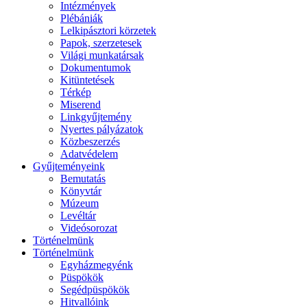
Intézmények
Plébániák
Lelkipásztori körzetek
Papok, szerzetesek
Világi munkatársak
Dokumentumok
Kitüntetések
Térkép
Miserend
Linkgyűjtemény
Nyertes pályázatok
Közbeszerzés
Adatvédelem
Gyűjteményeink
Bemutatás
Könyvtár
Múzeum
Levéltár
Videósorozat
Történelmünk
Történelmünk
Egyházmegyénk
Püspökök
Segédpüspökök
Hitvallóink