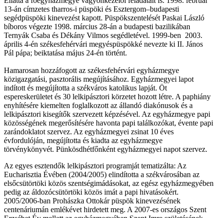
Ellátta a főegyházmegye vagyonkezelői feladatait is. 1998. február
13-án címzetes tharros-i püspöki és Esztergom–budapesti
segédpüspöki kinevezést kapott. Püspökszentelését Paskai László
bíboros végezte 1998. március 28-án a budapesti bazilikában
Ternyák Csaba és Dékány Vilmos segédletével. 1999-ben 2003.
április 4-én székesfehérvári megyéspüspökké nevezte ki II. János
Pál pápa; beiktatása május 24-én történt.
Hamarosan hozzáfogott az székesfehérvári egyházmegye
közigazgatási, pasztorális megújításához. Egyházmegyei lapot
indított és megújította a székváros katolikus lapját. Öt
espereskerületet és 30 lelkipásztori körzetet hozott létre. A paphiány
enyhítésére kiemelten foglalkozott az állandó diakónusok és a
lelkipásztori kisegítők szervezett képzésével. Az egyházmegye papi
közösségének megerősítésére havonta papi találkozókat, évente papi
zarándoklatot szervez. Az egyházmegyei zsinat 10 éves
évfordulóján, megújította és kiadta az egyházmegye
törvénykönyvét. Pünkösdhétfőnként egyházmegyei napot szervez.
Az egyes esztendők lelkipásztori programját tematizálta: Az
Eucharisztia Évében (2004/2005) elindította a székvárosában az
elsőcsütörtöki közös szentségimádásokat, az egész egyházmegyében
pedig az áldozócsütörtöki közös imát a papi hivatásokért.
2005/2006-ban Prohászka Ottokár püspök kinevezésének
centenáriumán emlékévet hirdetett meg. A 2007-es országos Szent