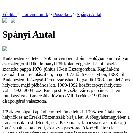
Főoldal
>
Történelmünk
>
Püspökök
>
Spányi Antal
Spányi Antal
Budapesten született 1950. november 13-án. Teológiai tanulmányait
az esztergomi Hittudományi Főiskolán végezte. Lékai László
szentelte pappá 1976. június 19-én Esztergomban. Káplánként
szolgált Ludányhalásziban, majd 1977-től Szécsényben, 1983-tól
Budapesten, Középső-Ferencvárosban. Ugyanitt 1988-ban plébános
helyettes, majd plébános lett, 1989-1992 között espereshelyettes
volt. 1992–2003 közt Budapest–Erzsébetváros plébánosa. Itteni
munkássága elismerésül a főváros VII. kerülete 1999-ben
díszpolgárrá választotta.
1994-ben pápai kápláni címmel tüntették ki. 1995-ben általános
helynök és az Érseki Főszentszék bírája lett. A főegyházmegyében a
Tanácsosok Testületének, és a Pasztorális Tanácsnak, a Gazdasági
Tanácsnak is tagja volt, és a szakpasztoráció koordinátora lett.