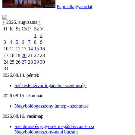
Papi lelkigyakorlat
<
2026. augusztus
>
H
K
Sz
Cs
P
Sz
V
1
2
3
4
5
6
7
8
9
10
11
12
13
14
15
16
17
18
19
20
21
22
23
24
25
26
27
28
29
30
31
2026.08.14. péntek
Székesfehérvár fogadalmi szentmiséje
2026.08.15. szombat
Nagyboldogasszony ünnep - szentmise
2026.08.16. vasárnap
Szentmise és jegyesek megáldása az Ercsi
Nagyboldogasszony-napi búcsún