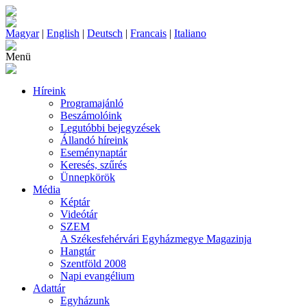
Magyar
|
English
|
Deutsch
|
Francais
|
Italiano
Menü
Híreink
Programajánló
Beszámolóink
Legutóbbi bejegyzések
Állandó híreink
Eseménynaptár
Keresés, szűrés
Ünnepkörök
Média
Képtár
Videótár
SZEM
A Székesfehérvári Egyházmegye Magazinja
Hangtár
Szentföld 2008
Napi evangélium
Adattár
Egyházunk