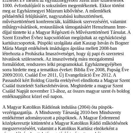
Erzsébet Év mellett az egyházmegyében Szent Imre születésének
1000. évfordulójáról is sokszínűen megemlékeztek. Ekkor történt
meg az Egyházmegyei Múzeum kibővítése. A műemlékek
példaértékű felújításáért, nagyszabású kultusztörténeti,
művészettörténeti konferenciák, kiállítások szervezéséért, valamint
műtárgyvásárlások, restaurálások támogatásáért Henszlmann Imre-
díjjal tüntette ki a Magyar Régészeti és Művészettörténeti Társulat. A
Szent Erzsébet Évhez kapcsolódóan megújultak az egyházközségi
karitászcsoportok. Püspöki szolgálata alatt Kaszap István és Bogner
Mária Margit emlékének imádságos ápolása mellett 2008-ban
létrehozta a Prohászka Imaszövetséget, hogy új papi és szerzetesi
hivatások szülessenek. Az imaszövetség mára mozgalommá
formálódott, rendszeres lelki programokkal. Egyházmegyéjében
sorra hirdette meg a tematikus éveket: Biblia Éve 2008, Papság Éve
2009/2010, Család Éve 2011, Új Evangelizáció Éve 2012. A
Passauból kért Boldog Gizella ereklyével elindította a Magyar Szent
Család tiszteletét Székesfehérváron. Meghirdette a magyar Szent
Család Napját november 13-ához, az összes magyar szent és boldog
emléknapjához közel eső napon.
A Magyar Katolikus Rádiónak indulása (2004) óta püspök-
vezérigazgatója. A Mindszenty Társaság 2010-ben Mindszenty
emlékérmet adományozott a püspöknek. A Magyar Érdemrend
középkeresztje kitüntetést a Magyar Katolikus Rádió működésének
megszervezéséért, valamint a Katolikus Karitász elnökeként a