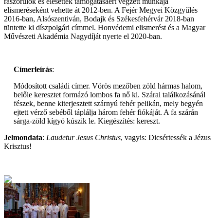
rászorulók és elesettek támogatásáért végzett munkája
elismeréseként vehette át 2012-ben. A Fejér Megyei Közgyűlés
2016-ban, Alsószentiván, Bodajk és Székesfehérvár 2018-ban
tüntette ki díszpolgári címmel. Honvédemi elismerést és a Magyar
Művészeti Akadémia Nagydíját nyerte el 2020-ban.
Címerleírás
:
Módosított családi címer. Vörös mezőben zöld hármas halom,
belőle keresztet formázó lombos fa nő ki. Szárai találkozásánál
fészek, benne kiterjesztett szárnyú fehér pelikán, mely begyén
ejtett vérző sebéből táplálja három fehér fiókáját. A fa szárán
sárga-zöld kígyó kúszik le. Kiegészítés: kereszt.
Jelmondata
:
Laudetur Jesus Christus
, vagyis: Dicsértessék a Jézus
Krisztus!