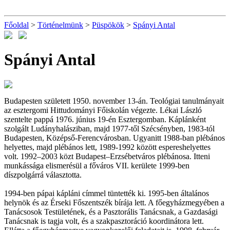
Főoldal
>
Történelmünk
>
Püspökök
>
Spányi Antal
Spányi Antal
Budapesten született 1950. november 13-án. Teológiai tanulmányait
az esztergomi Hittudományi Főiskolán végezte. Lékai László
szentelte pappá 1976. június 19-én Esztergomban. Káplánként
szolgált Ludányhalásziban, majd 1977-től Szécsényben, 1983-tól
Budapesten, Középső-Ferencvárosban. Ugyanitt 1988-ban plébános
helyettes, majd plébános lett, 1989-1992 között espereshelyettes
volt. 1992–2003 közt Budapest–Erzsébetváros plébánosa. Itteni
munkássága elismerésül a főváros VII. kerülete 1999-ben
díszpolgárrá választotta.
1994-ben pápai kápláni címmel tüntették ki. 1995-ben általános
helynök és az Érseki Főszentszék bírája lett. A főegyházmegyében a
Tanácsosok Testületének, és a Pasztorális Tanácsnak, a Gazdasági
Tanácsnak is tagja volt, és a szakpasztoráció koordinátora lett.