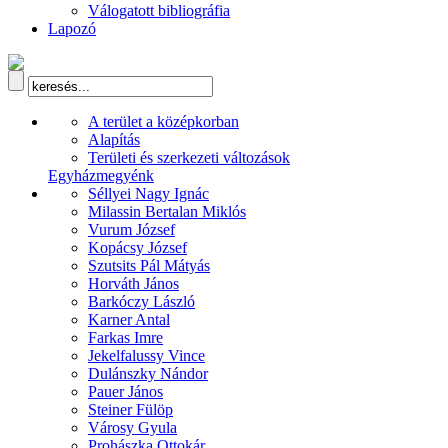
Válogatott bibliográfia
Lapozó
A terület a középkorban
Alapítás
Területi és szerkezeti változások
Egyházmegyénk
Séllyei Nagy Ignác
Milassin Bertalan Miklós
Vurum József
Kopácsy József
Szutsits Pál Mátyás
Horváth János
Barkóczy László
Karner Antal
Farkas Imre
Jekelfalussy Vince
Dulánszky Nándor
Pauer János
Steiner Fülöp
Városy Gyula
Prohászka Ottokár