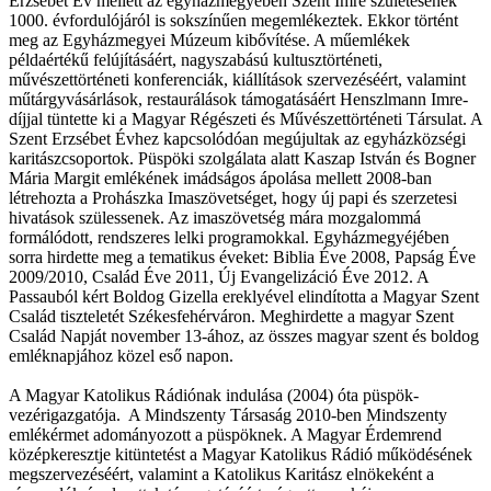
Erzsébet Év mellett az egyházmegyében Szent Imre születésének
1000. évfordulójáról is sokszínűen megemlékeztek. Ekkor történt
meg az Egyházmegyei Múzeum kibővítése. A műemlékek
példaértékű felújításáért, nagyszabású kultusztörténeti,
művészettörténeti konferenciák, kiállítások szervezéséért, valamint
műtárgyvásárlások, restaurálások támogatásáért Henszlmann Imre-
díjjal tüntette ki a Magyar Régészeti és Művészettörténeti Társulat. A
Szent Erzsébet Évhez kapcsolódóan megújultak az egyházközségi
karitászcsoportok. Püspöki szolgálata alatt Kaszap István és Bogner
Mária Margit emlékének imádságos ápolása mellett 2008-ban
létrehozta a Prohászka Imaszövetséget, hogy új papi és szerzetesi
hivatások szülessenek. Az imaszövetség mára mozgalommá
formálódott, rendszeres lelki programokkal. Egyházmegyéjében
sorra hirdette meg a tematikus éveket: Biblia Éve 2008, Papság Éve
2009/2010, Család Éve 2011, Új Evangelizáció Éve 2012. A
Passauból kért Boldog Gizella ereklyével elindította a Magyar Szent
Család tiszteletét Székesfehérváron. Meghirdette a magyar Szent
Család Napját november 13-ához, az összes magyar szent és boldog
emléknapjához közel eső napon.
A Magyar Katolikus Rádiónak indulása (2004) óta püspök-
vezérigazgatója. A Mindszenty Társaság 2010-ben Mindszenty
emlékérmet adományozott a püspöknek. A Magyar Érdemrend
középkeresztje kitüntetést a Magyar Katolikus Rádió működésének
megszervezéséért, valamint a Katolikus Karitász elnökeként a