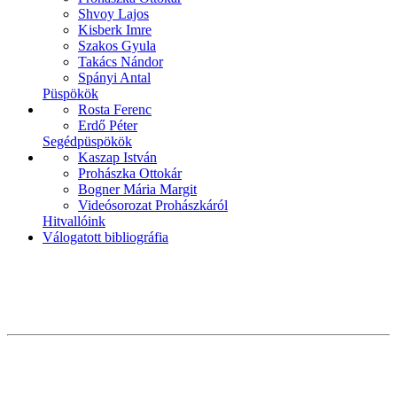
Shvoy Lajos
Kisberk Imre
Szakos Gyula
Takács Nándor
Spányi Antal
Püspökök
Rosta Ferenc
Erdő Péter
Segédpüspökök
Kaszap István
Prohászka Ottokár
Bogner Mária Margit
Videósorozat Prohászkáról
Hitvallóink
Válogatott bibliográfia