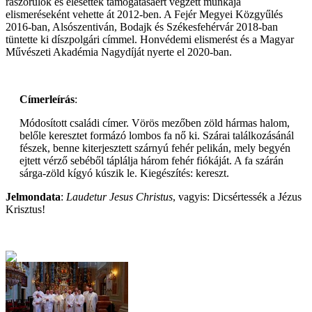
rászorulók és elesettek támogatásáért végzett munkája
elismeréseként vehette át 2012-ben. A Fejér Megyei Közgyűlés
2016-ban, Alsószentiván, Bodajk és Székesfehérvár 2018-ban
tüntette ki díszpolgári címmel. Honvédemi elismerést és a Magyar
Művészeti Akadémia Nagydíját nyerte el 2020-ban.
Címerleírás
:
Módosított családi címer. Vörös mezőben zöld hármas halom,
belőle keresztet formázó lombos fa nő ki. Szárai találkozásánál
fészek, benne kiterjesztett szárnyú fehér pelikán, mely begyén
ejtett vérző sebéből táplálja három fehér fiókáját. A fa szárán
sárga-zöld kígyó kúszik le. Kiegészítés: kereszt.
Jelmondata
:
Laudetur Jesus Christus
, vagyis: Dicsértessék a Jézus
Krisztus!