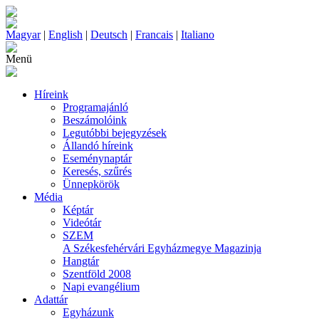
Magyar
|
English
|
Deutsch
|
Francais
|
Italiano
Menü
Híreink
Programajánló
Beszámolóink
Legutóbbi bejegyzések
Állandó híreink
Eseménynaptár
Keresés, szűrés
Ünnepkörök
Média
Képtár
Videótár
SZEM
A Székesfehérvári Egyházmegye Magazinja
Hangtár
Szentföld 2008
Napi evangélium
Adattár
Egyházunk