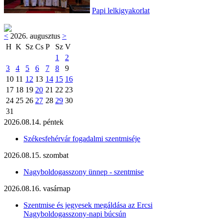
Papi lelkigyakorlat
<
2026. augusztus
>
H
K
Sz
Cs
P
Sz
V
1
2
3
4
5
6
7
8
9
10
11
12
13
14
15
16
17
18
19
20
21
22
23
24
25
26
27
28
29
30
31
2026.08.14. péntek
Székesfehérvár fogadalmi szentmiséje
2026.08.15. szombat
Nagyboldogasszony ünnep - szentmise
2026.08.16. vasárnap
Szentmise és jegyesek megáldása az Ercsi
Nagyboldogasszony-napi búcsún