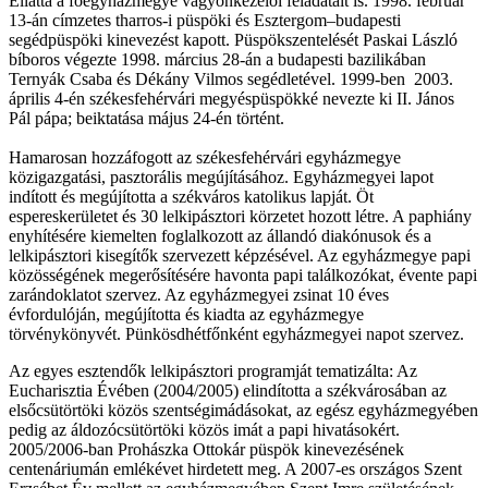
Ellátta a főegyházmegye vagyonkezelői feladatait is. 1998. február
13-án címzetes tharros-i püspöki és Esztergom–budapesti
segédpüspöki kinevezést kapott. Püspökszentelését Paskai László
bíboros végezte 1998. március 28-án a budapesti bazilikában
Ternyák Csaba és Dékány Vilmos segédletével. 1999-ben 2003.
április 4-én székesfehérvári megyéspüspökké nevezte ki II. János
Pál pápa; beiktatása május 24-én történt.
Hamarosan hozzáfogott az székesfehérvári egyházmegye
közigazgatási, pasztorális megújításához. Egyházmegyei lapot
indított és megújította a székváros katolikus lapját. Öt
espereskerületet és 30 lelkipásztori körzetet hozott létre. A paphiány
enyhítésére kiemelten foglalkozott az állandó diakónusok és a
lelkipásztori kisegítők szervezett képzésével. Az egyházmegye papi
közösségének megerősítésére havonta papi találkozókat, évente papi
zarándoklatot szervez. Az egyházmegyei zsinat 10 éves
évfordulóján, megújította és kiadta az egyházmegye
törvénykönyvét. Pünkösdhétfőnként egyházmegyei napot szervez.
Az egyes esztendők lelkipásztori programját tematizálta: Az
Eucharisztia Évében (2004/2005) elindította a székvárosában az
elsőcsütörtöki közös szentségimádásokat, az egész egyházmegyében
pedig az áldozócsütörtöki közös imát a papi hivatásokért.
2005/2006-ban Prohászka Ottokár püspök kinevezésének
centenáriumán emlékévet hirdetett meg. A 2007-es országos Szent