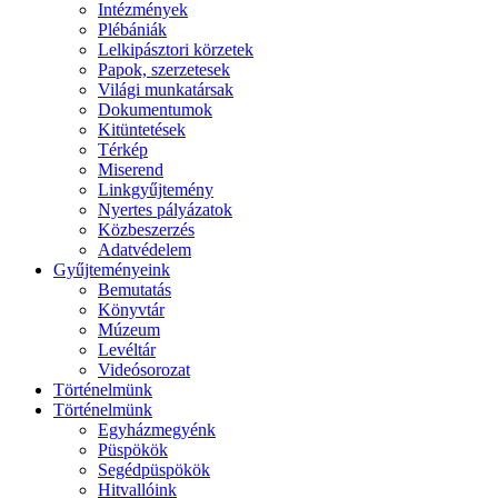
Intézmények
Plébániák
Lelkipásztori körzetek
Papok, szerzetesek
Világi munkatársak
Dokumentumok
Kitüntetések
Térkép
Miserend
Linkgyűjtemény
Nyertes pályázatok
Közbeszerzés
Adatvédelem
Gyűjteményeink
Bemutatás
Könyvtár
Múzeum
Levéltár
Videósorozat
Történelmünk
Történelmünk
Egyházmegyénk
Püspökök
Segédpüspökök
Hitvallóink