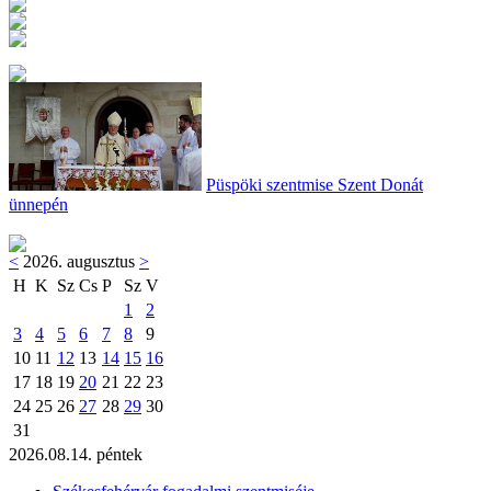
Püspöki szentmise Szent Donát
ünnepén
<
2026. augusztus
>
H
K
Sz
Cs
P
Sz
V
1
2
3
4
5
6
7
8
9
10
11
12
13
14
15
16
17
18
19
20
21
22
23
24
25
26
27
28
29
30
31
2026.08.14. péntek