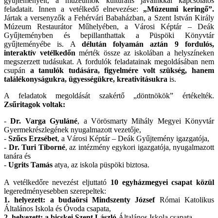
gyűjteményeit, a múzeumok kulturális javainkkal kapcsolatos
feladatait. Innen a vetélkedő elnevezése:
„Múzeumi keringő”.
Jártak a versenyzők a Fehérvári Babaházban, a Szent István Király
Múzeum Restaurátor Műhelyében, a Városi Képtár – Deák
Gyűjteményben és bepillanthattak a Püspöki Könyvtár
gyűjteményébe is. A
délután folyamán aztán 9 fordulós,
interaktív vetélkedőn
mérték össze az iskolában a helyszíneken
megszerzett tudásukat. A fordulók feladatainak megoldásában nem
csupán
a tanulók tudására, figyelmére volt szükség, hanem
találékonyságukra, ügyességükre, kreativitásukra
is.
A feladatok megoldását szakértő „döntnökök” értékelték.
Zsűritagok voltak:
-
Dr. Varga Gyuláné
, a Vörösmarty Mihály Megyei Könyvtár
Gyermekrészlegének nyugalmazott vezetője,
-
Szűcs Erzsébet
, a Városi Képtár – Deák Gyűjtemény igazgatója,
-
Dr. Turi Tiborné
, az intézmény egykori igazgatója, nyugalmazott
tanára és
-
Ugrits Tamás
atya, az iskola püspöki biztosa.
A vetélkedőre nevezést eljuttató
10 egyházmegyei csapat közül
legeredményesebben szerepeltek:
1. helyezett: a budaörsi Mindszenty József
Római Katolikus
Általános Iskola és Óvoda csapata,
2. helyezett: a bicskei Szent László
Általános Iskola csapata,