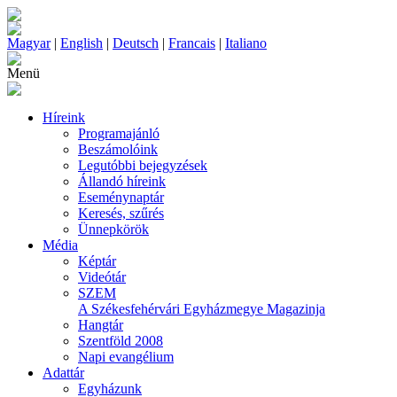
Magyar
|
English
|
Deutsch
|
Francais
|
Italiano
Menü
Híreink
Programajánló
Beszámolóink
Legutóbbi bejegyzések
Állandó híreink
Eseménynaptár
Keresés, szűrés
Ünnepkörök
Média
Képtár
Videótár
SZEM
A Székesfehérvári Egyházmegye Magazinja
Hangtár
Szentföld 2008
Napi evangélium
Adattár
Egyházunk