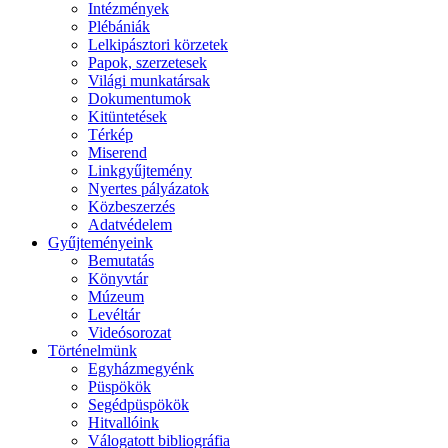
Intézmények
Plébániák
Lelkipásztori körzetek
Papok, szerzetesek
Világi munkatársak
Dokumentumok
Kitüntetések
Térkép
Miserend
Linkgyűjtemény
Nyertes pályázatok
Közbeszerzés
Adatvédelem
Gyűjteményeink
Bemutatás
Könyvtár
Múzeum
Levéltár
Videósorozat
Történelmünk
Egyházmegyénk
Püspökök
Segédpüspökök
Hitvallóink
Válogatott bibliográfia