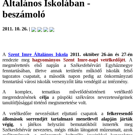
Általános Iskolában
-
beszámoló
2011. 10. 26. |
A
Szent Imre Általános Iskola
2011. október 26-án és 27-én
rendezte meg
hagyományos Szent Imre-napi vetélkedőjét
. A
megmérettetés első napján a Székesfehérvári Egyházmegye
fenntartásában, illetve annak területén működő iskolák
felső
tagozatos csapatait, a második napon pedig az önkormányzati
fenntartású városi iskolák versenyzőit látta vendégül az intézmény.
A komplex, tematikus művelődéstörténeti vetélkedő
megrendezésének
célja
a püspöki székváros nevezetességeinek
tanulóifjúsággal történő megismertetése volt.
A vetélkedőre nevezésüket eljuttató csapatok a
felkeresendő
állomások sorrendjét tartalmazó menetlevél alapján járták
végig
, s játékos helyszíni bemutatókból ismerték meg
Székesfehérvár nevezetes, mégis ritkán látogatott múzeumait, azok