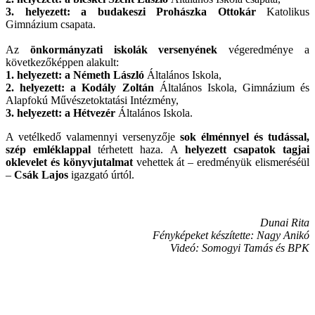
3. helyezett: a budakeszi Prohászka Ottokár
Katolikus
Gimnázium csapata.
Az
önkormányzati iskolák versenyének
végeredménye a
következőképpen alakult:
1. helyezett: a Németh László
Általános Iskola,
2. helyezett: a Kodály Zoltán
Általános Iskola, Gimnázium és
Alapfokú Művészetoktatási Intézmény,
3. helyezett: a Hétvezér
Általános Iskola.
A vetélkedő valamennyi versenyzője
sok élménnyel és tudással,
szép emléklappal
térhetett haza. A
helyezett csapatok tagjai
oklevelet és könyvjutalmat
vehettek át – eredményük elismeréséül
–
Csák Lajos
igazgató úrtól.
Dunai Rita
Fényképeket készítette: Nagy Anikó
Videó: Somogyi Tamás és BPK