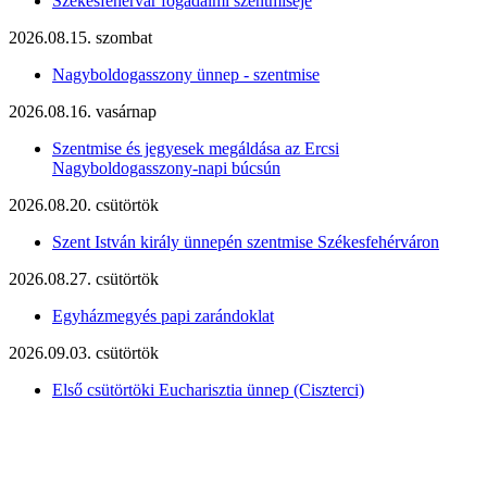
Székesfehérvár fogadalmi szentmiséje
2026.08.15. szombat
Nagyboldogasszony ünnep - szentmise
2026.08.16. vasárnap
Szentmise és jegyesek megáldása az Ercsi
Nagyboldogasszony-napi búcsún
2026.08.20. csütörtök
Szent István király ünnepén szentmise Székesfehérváron
2026.08.27. csütörtök
Egyházmegyés papi zarándoklat
2026.09.03. csütörtök
Első csütörtöki Eucharisztia ünnep (Ciszterci)