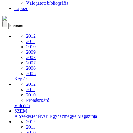
Válogatott bibliográfia
Lapozó
2012
2011
2010
2009
2008
2007
2006
2005
Képtár
2012
2011
2010
Prohászkáról
Videótár
SZEM
A Székesfehérvári Egyházmegye Magazinja
2012
2011
2010