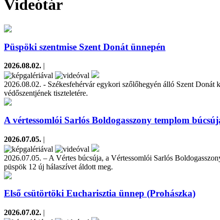
Videótár
Püspöki szentmise Szent Donát ünnepén
2026.08.02.
|
2026.08.02. - Székesfehérvár egykori szőlőhegyén álló Szent Donát k
védőszentjének tiszteletére.
A vértessomlói Sarlós Boldogasszony templom búcsúj
2026.07.05.
|
2026.07.05. – A Vértes búcsúja, a Vértessomlói Sarlós Boldogasszon
püspök 12 új hálaszívet áldott meg.
Első csütörtöki Eucharisztia ünnep (Prohászka)
2026.07.02.
|