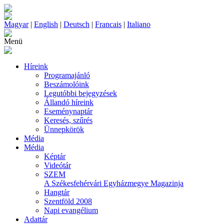
Magyar
|
English
|
Deutsch
|
Francais
|
Italiano
Menü
Híreink
Programajánló
Beszámolóink
Legutóbbi bejegyzések
Állandó híreink
Eseménynaptár
Keresés, szűrés
Ünnepkörök
Média
Média
Képtár
Videótár
SZEM
A Székesfehérvári Egyházmegye Magazinja
Hangtár
Szentföld 2008
Napi evangélium
Adattár