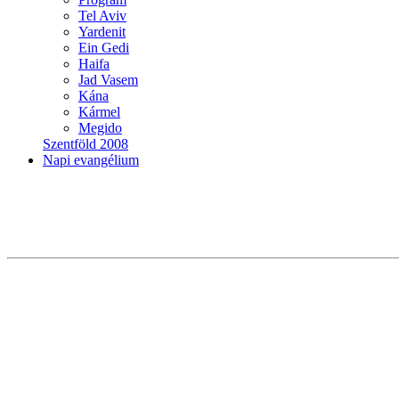
Tel Aviv
Yardenit
Ein Gedi
Haifa
Jad Vasem
Kána
Kármel
Megido
Szentföld 2008
Napi evangélium