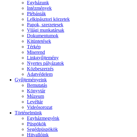
Egyházunk
Intézmények
Plébániák
Lelkipásztori körzetek
Papok, szerzetesek
Világi munkatársak
Dokumentumok
Kitüntetések
Térkép
Miserend
Linkgyűjtemény
Nyertes pályázatok
Közbeszerzés
Adatvédelem
Gyűjteményeink
Bemutatás
Könyvtár
Múzeum
Levéltár
Videósorozat
Történelmünk
Egyházmegyénk
Püspökök
Segédpüspökök
Hitvallóink