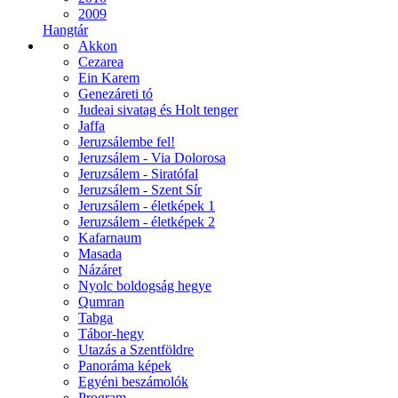
2009
Hangtár
Akkon
Cezarea
Ein Karem
Genezáreti tó
Judeai sivatag és Holt tenger
Jaffa
Jeruzsálembe fel!
Jeruzsálem - Via Dolorosa
Jeruzsálem - Siratófal
Jeruzsálem - Szent Sír
Jeruzsálem - életképek 1
Jeruzsálem - életképek 2
Kafarnaum
Masada
Názáret
Nyolc boldogság hegye
Qumran
Tabga
Tábor-hegy
Utazás a Szentföldre
Panoráma képek
Egyéni beszámolók
Program