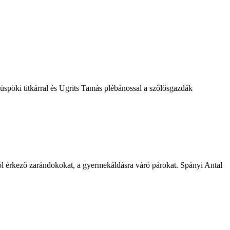
spöki titkárral és Ugrits Tamás plébánossal a szőlősgazdák
l érkező zarándokokat, a gyermekáldásra váró párokat. Spányi Antal