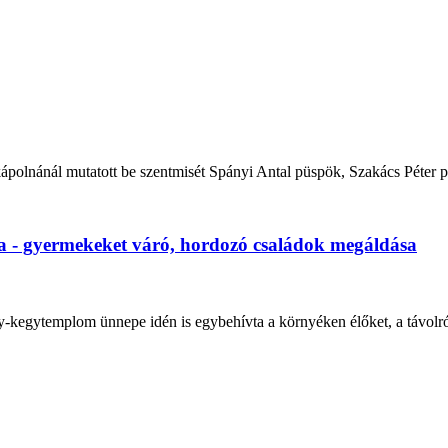
ápolnánál mutatott be szentmisét Spányi Antal püspök, Szakács Péter pü
a - gyermekeket váró, hordozó családok megáldása
y-kegytemplom ünnepe idén is egybehívta a környéken élőket, a távolró