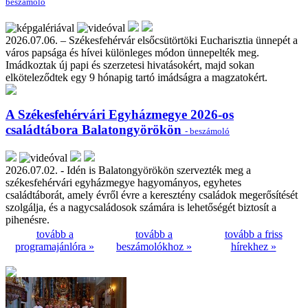
beszámoló
2026.07.06. – Székesfehérvár elsőcsütörtöki Eucharisztia ünnepét a
város papsága és hívei különleges módon ünnepelték meg.
Imádkoztak új papi és szerzetesi hivatásokért, majd sokan
elköteleződtek egy 9 hónapig tartó imádságra a magzatokért.
A Székesfehérvári Egyházmegye 2026-os
családtábora Balatongyörökön
- beszámoló
2026.07.02. - Idén is Balatongyörökön szervezték meg a
székesfehérvári egyházmegye hagyományos, egyhetes
családtáborát, amely évről évre a keresztény családok megerősítését
szolgálja, és a nagycsaládosok számára is lehetőségét biztosít a
pihenésre.
tovább a
tovább a
tovább a friss
programajánlóra »
beszámolókhoz »
hírekhez »