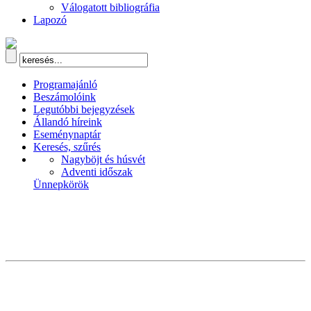
Válogatott bibliográfia
Lapozó
Programajánló
Beszámolóink
Legutóbbi bejegyzések
Állandó híreink
Eseménynaptár
Keresés, szűrés
Nagyböjt és húsvét
Adventi időszak
Ünnepkörök