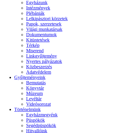
Egyházunk
Intézmények
Plébániák
Lelkipásztori körzetek
Papok, szerzetesek
Világi munkatársak
Dokumentumok
Kitüntetések
Térkép
Miserend
Linkgyűjtemény
Nyertes pályázatok
Közbeszerzés
Adatvédelem
Gyűjteményeink
Bemutatás
Könyvtár
Múzeum
Levéltár
Videósorozat
Történelmünk
Egyházmegyénk
Püspökök
Segédpüspökök
Hitvallóink