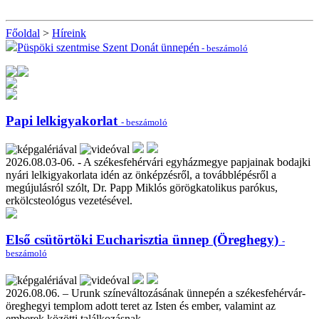
Főoldal
>
Híreink
Püspöki szentmise Szent Donát ünnepén
- beszámoló
Papi lelkigyakorlat
- beszámoló
2026.08.03-06. - A székesfehérvári egyházmegye papjainak bodajki
nyári lelkigyakorlata idén az önképzésről, a továbblépésről a
megújulásról szólt, Dr. Papp Miklós görögkatolikus parókus,
erkölcsteológus vezetésével.
Első csütörtöki Eucharisztia ünnep (Öreghegy)
-
beszámoló
2026.08.06. – Urunk színeváltozásának ünnepén a székesfehérvár-
öreghegyi templom adott teret az Isten és ember, valamint az
emberek közötti találkozásnak.