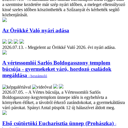
a szentmise kezdetére már szép nyári időben, a meleget ellensúlyozó
kissé szeles időben köszönthették a Szűzanyát és kérhették segítő
közbenjárását.
Az Örökké Való nyári adása
2026.07.13. - Megjelent az Örökké Való 2026. évi nyári adása.
A vértessomlói Sarlós Boldogasszony templom
búcsúja - gyermekeket váró, hordozó családok
megáldása
- beszámoló
2026.07.05. – A Vértes búcsúja, a Vértessomlói Sarlós
Boldogasszony-kegytemplom ünnepe idén is egybehívta a
környéken élőket, a távolról érkező zarándokokat, a gyermekáldásra
váró párokat. Spányi Antal püspök 12 új hálaszívet áldott meg.
Első csütörtöki Eucharisztia ünnep (Prohászka)
-