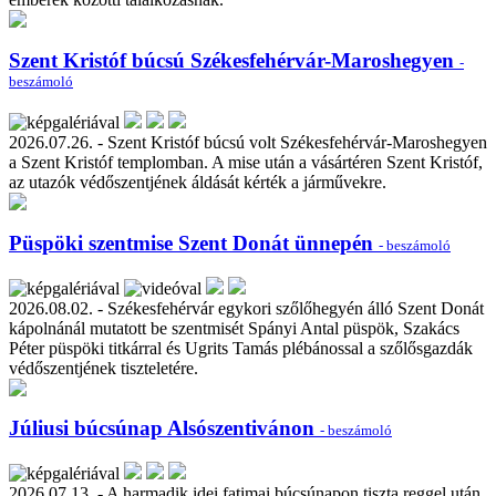
Szent Kristóf búcsú Székesfehérvár-Maroshegyen
-
beszámoló
2026.07.26. - Szent Kristóf búcsú volt Székesfehérvár-Maroshegyen
a Szent Kristóf templomban. A mise után a vásártéren Szent Kristóf,
az utazók védőszentjének áldását kérték a járművekre.
Püspöki szentmise Szent Donát ünnepén
- beszámoló
2026.08.02. - Székesfehérvár egykori szőlőhegyén álló Szent Donát
kápolnánál mutatott be szentmisét Spányi Antal püspök, Szakács
Péter püspöki titkárral és Ugrits Tamás plébánossal a szőlősgazdák
védőszentjének tiszteletére.
Júliusi búcsúnap Alsószentivánon
- beszámoló
2026.07.13. - A harmadik idei fatimai búcsúnapon tiszta reggel után