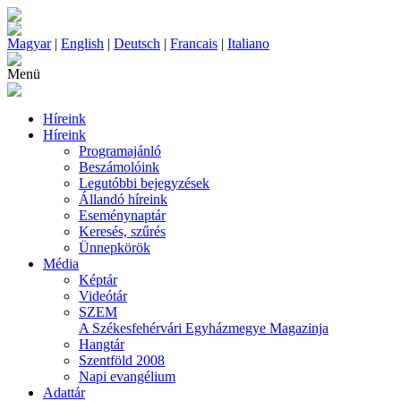
Magyar
|
English
|
Deutsch
|
Francais
|
Italiano
Menü
Híreink
Híreink
Programajánló
Beszámolóink
Legutóbbi bejegyzések
Állandó híreink
Eseménynaptár
Keresés, szűrés
Ünnepkörök
Média
Képtár
Videótár
SZEM
A Székesfehérvári Egyházmegye Magazinja
Hangtár
Szentföld 2008
Napi evangélium
Adattár