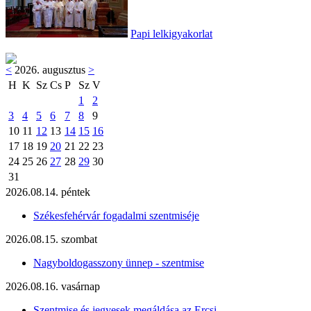
Papi lelkigyakorlat
<
2026. augusztus
>
H
K
Sz
Cs
P
Sz
V
1
2
3
4
5
6
7
8
9
10
11
12
13
14
15
16
17
18
19
20
21
22
23
24
25
26
27
28
29
30
31
2026.08.14. péntek
Székesfehérvár fogadalmi szentmiséje
2026.08.15. szombat
Nagyboldogasszony ünnep - szentmise
2026.08.16. vasárnap
Szentmise és jegyesek megáldása az Ercsi