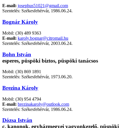
E-mail:
josephus51021@gmail.com
Szentelés: Székesfehérvár, 1986.06.24.
Bognár Károly
Mobil: (30) 489 9363
E-mail:
karoly.bognar@citromail.hu
Szentelés: Székesfehérvár, 2003.06.24.
Bohn István
esperes, püspöki biztos, püspöki tanácsos
Mobil: (30) 869 1891
Szentelés: Székesfehérvár, 1973.06.20.
Brezina Károly
Mobil: (30) 954 4794
E-mail:
brezinakaroly@outlook.com
Szentelés: Székesfehérvár, 1986.06.24.
Dózsa István
c. kanonok, egyházmegyei vagyonkezelő, püspöki