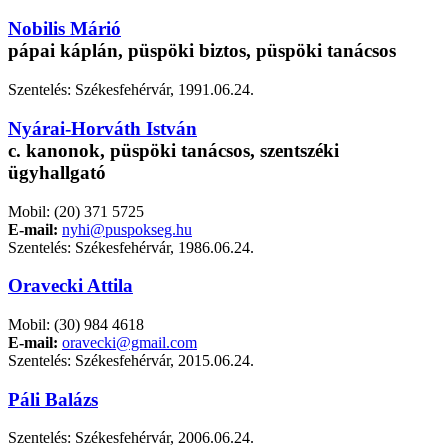
Nobilis Márió
pápai káplán, püspöki biztos, püspöki tanácsos
Szentelés: Székesfehérvár, 1991.06.24.
Nyárai-Horváth István
c. kanonok, püspöki tanácsos, szentszéki
ügyhallgató
Mobil: (20) 371 5725
E-mail:
nyhi@puspokseg.hu
Szentelés: Székesfehérvár, 1986.06.24.
Oravecki Attila
Mobil: (30) 984 4618
E-mail:
oravecki@gmail.com
Szentelés: Székesfehérvár, 2015.06.24.
Páli Balázs
Szentelés: Székesfehérvár, 2006.06.24.