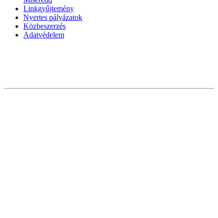
Linkgyűjtemény
Nyertes pályázatok
Közbeszerzés
Adatvédelem