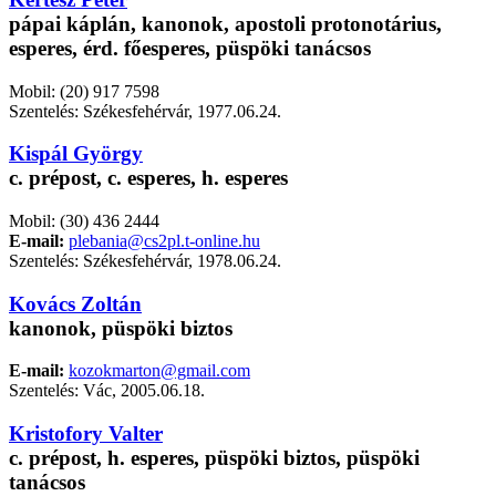
pápai káplán, kanonok, apostoli protonotárius,
esperes, érd. főesperes, püspöki tanácsos
Mobil: (20) 917 7598
Szentelés: Székesfehérvár, 1977.06.24.
Kispál György
c. prépost, c. esperes, h. esperes
Mobil: (30) 436 2444
E-mail:
plebania@cs2pl.t-online.hu
Szentelés: Székesfehérvár, 1978.06.24.
Kovács Zoltán
kanonok, püspöki biztos
E-mail:
kozokmarton@gmail.com
Szentelés: Vác, 2005.06.18.
Kristofory Valter
c. prépost, h. esperes, püspöki biztos, püspöki
tanácsos