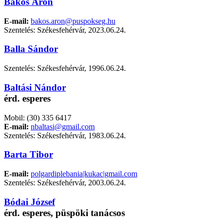
Bakos Áron
E-mail:
bakos.aron@puspokseg.hu
Szentelés: Székesfehérvár, 2023.06.24.
Balla Sándor
Szentelés: Székesfehérvár, 1996.06.24.
Baltási Nándor
érd. esperes
Mobil:
(30) 335 6417
E-mail:
nbaltasi@gmail.com
Szentelés: Székesfehérvár, 1983.06.24.
Barta Tibor
E-mail:
polgardiplebania|kukac|gmail.com
Szentelés: Székesfehérvár, 2003.06.24.
Bódai József
érd. esperes, püspöki tanácsos