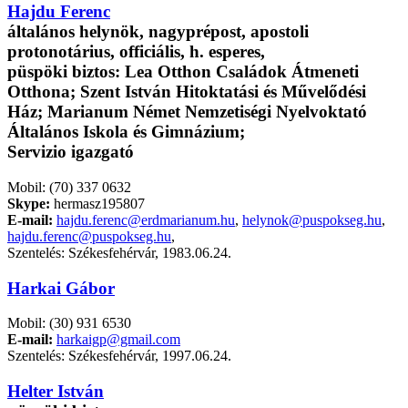
Hajdu Ferenc
általános helynök, nagyprépost, apostoli
protonotárius, officiális, h. esperes,
püspöki biztos: Lea Otthon Családok Átmeneti
Otthona; Szent István Hitoktatási és Művelődési
Ház; Marianum Német Nemzetiségi Nyelvoktató
Általános Iskola és Gimnázium;
Servizio igazgató
Mobil: (70) 337 0632
Skype:
hermasz195807
E-mail:
hajdu.ferenc@erdmarianum.hu
,
helynok@puspokseg.hu
,
hajdu.ferenc@puspokseg.hu
,
Szentelés: Székesfehérvár, 1983.06.24.
Harkai Gábor
Mobil: (30) 931 6530
E-mail:
harkaigp@gmail.com
Szentelés: Székesfehérvár, 1997.06.24.
Helter István