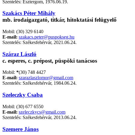
Szentelés: Esztergom, 1976.06.19.
Szakács Péter Mihály
mb. irodaigazgató, titkár, hitoktatási felügyelő
Mobil: (30) 329 6140
E-mail:
szakacs.peter@puspokseg.hu
Szentelés: Székesfehérvár, 2021.06.24.
Száraz László
c. esperes, c. prépost, püspöki tanácsos
Mobil:
*
(30) 748 4427
E-mail:
szarazlaszlomor@gmail.com
Szentelés: Székesfehérvár, 1984.06.24.
Szeleczky Csaba
Mobil: (30) 677 6550
E-mail:
szeleczkycs@gmail.com
Szentelés: Székesfehérvár, 2013.06.24.
Szemere János