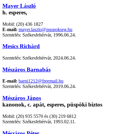
Mayer László
h. esperes,
Mobil: (20) 436 1827
E-mail:
mayer.laszlo@puspokseg.hu
Szentelés: Székesfehérvár, 1996.06.24.
Mesics Richárd
Szentelés: Székesfehérvár, 2024.06.24.
Mészáros Barnabás
E-mail:
barni1212@freemail.hu
Szentelés: Székesfehérvár, 2019.06.24.
Mészáros János
kanonok, c. apát, esperes, püspöki biztos
Mobil: (20) 935 5570 és (30) 219 6812
Szentelés: Székesfehérvár, 1993.02.11.
Mészáros Péter