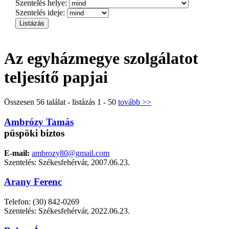
Szentelés helye:
Szentelés ideje:
Az egyházmegye szolgálatot
teljesítő papjai
Összesen 56 találat - listázás 1 - 50
tovább >>
Ambrózy Tamás
püspöki biztos
E-mail:
ambrozy80@gmail.com
Szentelés: Székesfehérvár, 2007.06.23.
Arany Ferenc
Telefon: (30) 842-0269
Szentelés: Székesfehérvár, 2022.06.23.