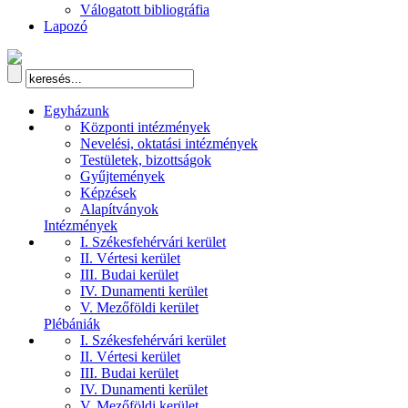
Válogatott bibliográfia
Lapozó
Egyházunk
Központi intézmények
Nevelési, oktatási intézmények
Testületek, bizottságok
Gyűjtemények
Képzések
Alapítványok
Intézmények
I. Székesfehérvári kerület
II. Vértesi kerület
III. Budai kerület
IV. Dunamenti kerület
V. Mezőföldi kerület
Plébániák
I. Székesfehérvári kerület
II. Vértesi kerület
III. Budai kerület
IV. Dunamenti kerület
V. Mezőföldi kerület