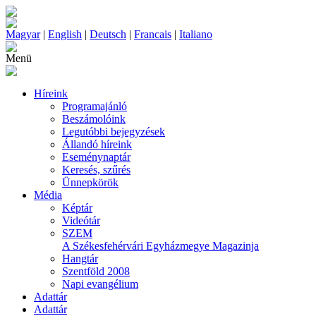
Magyar
|
English
|
Deutsch
|
Francais
|
Italiano
Menü
Híreink
Programajánló
Beszámolóink
Legutóbbi bejegyzések
Állandó híreink
Eseménynaptár
Keresés, szűrés
Ünnepkörök
Média
Képtár
Videótár
SZEM
A Székesfehérvári Egyházmegye Magazinja
Hangtár
Szentföld 2008
Napi evangélium
Adattár
Adattár