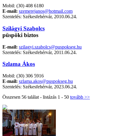
Mobil: (30) 408 6180
E-mail:
szemerejanos@hotmail.com
Szentelés: Székesfehérvár, 2010.06.24.
Szilágyi Szabolcs
püspöki biztos
E-mail:
szilagyi.szabolcs@puspokseg.hu
Szentelés: Székesfehérvár, 2011.06.24.
Szlama Ákos
Mobil: (30) 306 5916
E-mail:
szlama.akos@puspokseg.hu
Szentelés: Székesfehérvár, 2023.06.24.
Összesen 56 találat - listázás 1 - 50
tovább >>