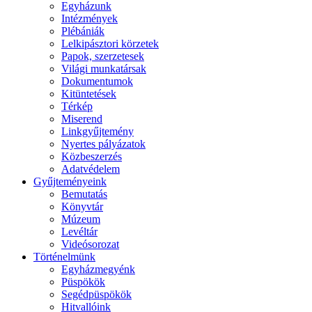
Egyházunk
Intézmények
Plébániák
Lelkipásztori körzetek
Papok, szerzetesek
Világi munkatársak
Dokumentumok
Kitüntetések
Térkép
Miserend
Linkgyűjtemény
Nyertes pályázatok
Közbeszerzés
Adatvédelem
Gyűjteményeink
Bemutatás
Könyvtár
Múzeum
Levéltár
Videósorozat
Történelmünk
Egyházmegyénk
Püspökök
Segédpüspökök
Hitvallóink