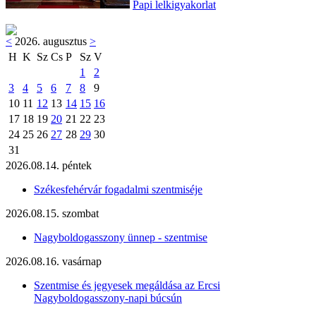
Papi lelkigyakorlat
<
2026. augusztus
>
H
K
Sz
Cs
P
Sz
V
1
2
3
4
5
6
7
8
9
10
11
12
13
14
15
16
17
18
19
20
21
22
23
24
25
26
27
28
29
30
31
2026.08.14. péntek
Székesfehérvár fogadalmi szentmiséje
2026.08.15. szombat
Nagyboldogasszony ünnep - szentmise
2026.08.16. vasárnap
Szentmise és jegyesek megáldása az Ercsi
Nagyboldogasszony-napi búcsún