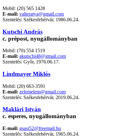
Mobil: (20) 565 1428
E-mail:
valteratya@gmail.com
Szentelés: Székesfehérvár, 1986.06.24.
Kutschi András
c. prépost, nyugállományban
Mobil: (70) 554 1519
E-mail:
akutschi48@gmail.com
Szentelés: Győr, 1976.06.17.
Lindmayer Miklós
Mobil: (20) 663-3591
E-mail:
zelemelem@gmail.com
Szentelés: Székesfehérvár, 2019.06.24.
Maklári István
c. esperes, nyugállományban
E-mail:
gsasi52@freemail.hu
Szentelés: Székesfehérvár, 1965.06.24.