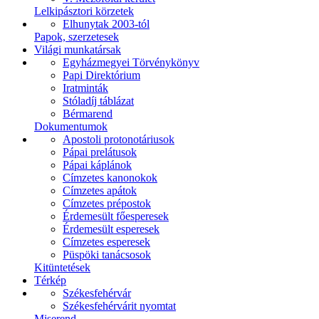
Lelkipásztori körzetek
Elhunytak 2003-tól
Papok, szerzetesek
Világi munkatársak
Egyházmegyei Törvénykönyv
Papi Direktórium
Iratminták
Stóladíj táblázat
Bérmarend
Dokumentumok
Apostoli protonotáriusok
Pápai prelátusok
Pápai káplánok
Címzetes kanonokok
Címzetes apátok
Címzetes prépostok
Érdemesült főesperesek
Érdemesült esperesek
Címzetes esperesek
Püspöki tanácsosok
Kitüntetések
Térkép
Székesfehérvár
Székesfehérvárit nyomtat
Miserend