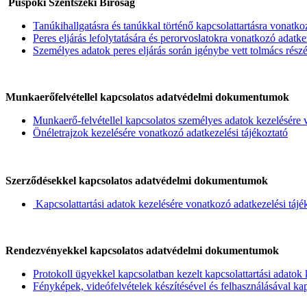
Püspöki Szentszéki Bíróság
Tanúkihallgatásra és tanúkkal történő kapcsolattartásra vonatko
Peres eljárás lefolytatására és perorvoslatokra vonatkozó adatke
Személyes adatok peres eljárás során igénybe vett tolmács részé
Munkaerőfelvétellel kapcsolatos adatvédelmi dokumentumok
Munkaerő-felvétellel kapcsolatos személyes adatok kezelésére 
Önéletrajzok kezelésére vonatkozó adatkezelési tájékoztató
Szerződésekkel kapcsolatos adatvédelmi dokumentumok
Kapcsolattartási adatok kezelésére vonatkozó adatkezelési tájé
Rendezvényekkel kapcsolatos adatvédelmi dokumentumok
Protokoll ügyekkel kapcsolatban kezelt kapcsolattartási adatok 
Fényképek, videófelvételek készítésével és felhasználásával ka