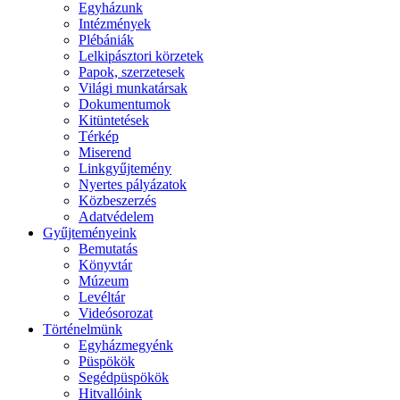
Egyházunk
Intézmények
Plébániák
Lelkipásztori körzetek
Papok, szerzetesek
Világi munkatársak
Dokumentumok
Kitüntetések
Térkép
Miserend
Linkgyűjtemény
Nyertes pályázatok
Közbeszerzés
Adatvédelem
Gyűjteményeink
Bemutatás
Könyvtár
Múzeum
Levéltár
Videósorozat
Történelmünk
Egyházmegyénk
Püspökök
Segédpüspökök
Hitvallóink