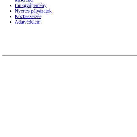
Linkgyűjtemény
Nyertes pályázatok
Közbeszerzés
Adatvédelem