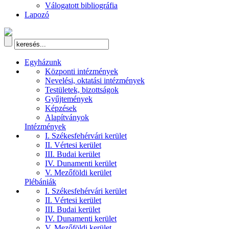
Válogatott bibliográfia
Lapozó
Egyházunk
Központi intézmények
Nevelési, oktatási intézmények
Testületek, bizottságok
Gyűjtemények
Képzések
Alapítványok
Intézmények
I. Székesfehérvári kerület
II. Vértesi kerület
III. Budai kerület
IV. Dunamenti kerület
V. Mezőföldi kerület
Plébániák
I. Székesfehérvári kerület
II. Vértesi kerület
III. Budai kerület
IV. Dunamenti kerület
V. Mezőföldi kerület