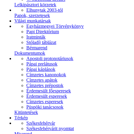
Lelkipásztori körzetek
Elhunytak 2003-tól
Papok, szerzetesek
Világi munkatársak
Egyházmegyei Törvénykönyv
Papi Direktórium
Iratminták
Stóladíj táblázat
Bérmarend
Dokumentumok
Apostoli protonotáriusok
Pápai prelátusok
Pápai káplánok
Címzetes kanonokok
Címzetes apátok
Címzetes prépostok
Érdemesült főesperesek
Érdemesült esperesek
Címzetes esperesek
Püspöki tanácsosok
Kitüntetések
Térkép
Székesfehérvár
Székesfehérvárit nyomtat
Miserend