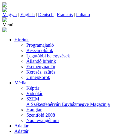
Magyar
|
English
|
Deutsch
|
Francais
|
Italiano
Menü
Híreink
Programajánló
Beszámolóink
Legutóbbi bejegyzések
Állandó híreink
Eseménynaptár
Keresés, szűrés
Ünnepkörök
Média
Képtár
Videótár
SZEM
A Székesfehérvári Egyházmegye Magazinja
Hangtár
Szentföld 2008
Napi evangélium
Adattár
Adattár