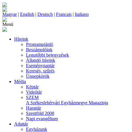
Magyar
|
English
|
Deutsch
|
Francais
|
Italiano
Menü
Híreink
Programajánló
Beszámolóink
Legutóbbi bejegyzések
Állandó híreink
Eseménynaptár
Keresés, szűrés
Ünnepkörök
Média
Képtár
Videótár
SZEM
A Székesfehérvári Egyházmegye Magazinja
Hangtár
Szentföld 2008
Napi evangélium
Adattár
Egyházunk