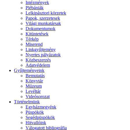
Intézmények
Plébániák
Lelkipásztori körzetek
Papok, szerzetesek
Világi munkatársak
Dokumentumok
Kitüntetések
Térkép
Miserend
Linkgyűjtemény
Nyertes pályázatok
Közbeszerzés
Adatvédelem
Gyűjteményeink
Bemutatás
Könyvtár
Múzeum
Levéltár
Videósorozat
Történelmünk
Egyházmegyénk
Püspökök
Segédpüspökök
Hitvallóink
Válogatott bibliográfia