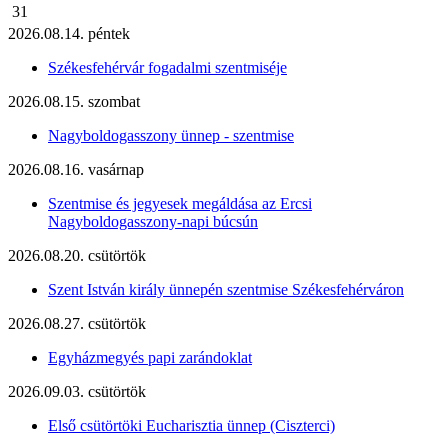
31
2026.08.14. péntek
Székesfehérvár fogadalmi szentmiséje
2026.08.15. szombat
Nagyboldogasszony ünnep - szentmise
2026.08.16. vasárnap
Szentmise és jegyesek megáldása az Ercsi
Nagyboldogasszony-napi búcsún
2026.08.20. csütörtök
Szent István király ünnepén szentmise Székesfehérváron
2026.08.27. csütörtök
Egyházmegyés papi zarándoklat
2026.09.03. csütörtök
Első csütörtöki Eucharisztia ünnep (Ciszterci)