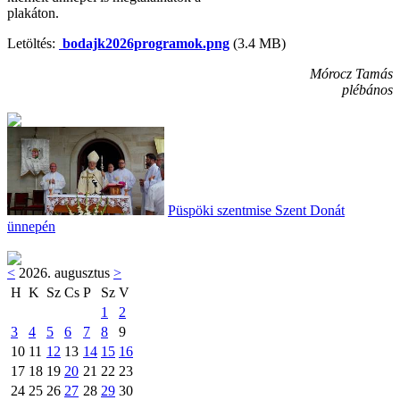
plakáton.
Letöltés:
bodajk2026programok.png
(3.4 MB)
Mórocz Tamás
plébános
Püspöki szentmise Szent Donát
ünnepén
<
2026. augusztus
>
H
K
Sz
Cs
P
Sz
V
1
2
3
4
5
6
7
8
9
10
11
12
13
14
15
16
17
18
19
20
21
22
23
24
25
26
27
28
29
30