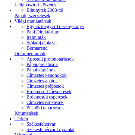
Lelkipásztori körzetek
Elhunytak 2003-tól
Papok, szerzetesek
Világi munkatársak
Egyházmegyei Törvénykönyv
Papi Direktórium
Iratminták
Stóladíj táblázat
Bérmarend
Dokumentumok
Apostoli protonotáriusok
Pápai prelátusok
Pápai káplánok
Címzetes kanonokok
Címzetes apátok
Címzetes prépostok
Érdemesült főesperesek
Érdemesült esperesek
Címzetes esperesek
Püspöki tanácsosok
Kitüntetések
Térkép
Székesfehérvár
Székesfehérvárit nyomtat
Miserend