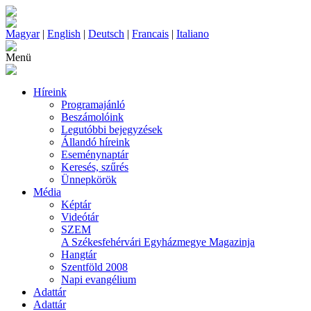
Magyar
|
English
|
Deutsch
|
Francais
|
Italiano
Menü
Híreink
Programajánló
Beszámolóink
Legutóbbi bejegyzések
Állandó híreink
Eseménynaptár
Keresés, szűrés
Ünnepkörök
Média
Képtár
Videótár
SZEM
A Székesfehérvári Egyházmegye Magazinja
Hangtár
Szentföld 2008
Napi evangélium
Adattár
Adattár