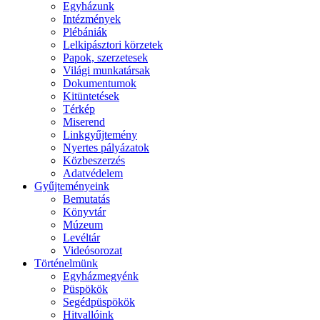
Egyházunk
Intézmények
Plébániák
Lelkipásztori körzetek
Papok, szerzetesek
Világi munkatársak
Dokumentumok
Kitüntetések
Térkép
Miserend
Linkgyűjtemény
Nyertes pályázatok
Közbeszerzés
Adatvédelem
Gyűjteményeink
Bemutatás
Könyvtár
Múzeum
Levéltár
Videósorozat
Történelmünk
Egyházmegyénk
Püspökök
Segédpüspökök
Hitvallóink