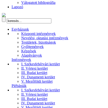
Válogatott bibliográfia
Lapozó
Egyházunk
Központi intézmények
Nevelési, oktatási intézmények
Testületek, bizottságok
Gyűjtemények
Képzések
Alapítványok
Intézmények
I. Székesfehérvári kerület
II. Vértesi kerület
III. Budai kerület
IV. Dunamenti kerület
V. Mezőföldi kerület
Plébániák
I. Székesfehérvári kerület
II. Vértesi kerület
III. Budai kerület
IV. Dunamenti kerület
V. Mezőföldi kerület