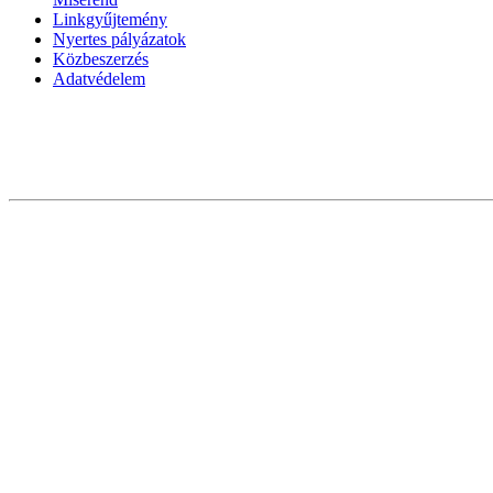
Linkgyűjtemény
Nyertes pályázatok
Közbeszerzés
Adatvédelem