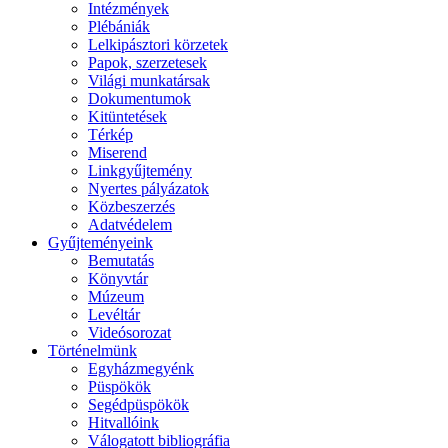
Intézmények
Plébániák
Lelkipásztori körzetek
Papok, szerzetesek
Világi munkatársak
Dokumentumok
Kitüntetések
Térkép
Miserend
Linkgyűjtemény
Nyertes pályázatok
Közbeszerzés
Adatvédelem
Gyűjteményeink
Bemutatás
Könyvtár
Múzeum
Levéltár
Videósorozat
Történelmünk
Egyházmegyénk
Püspökök
Segédpüspökök
Hitvallóink
Válogatott bibliográfia