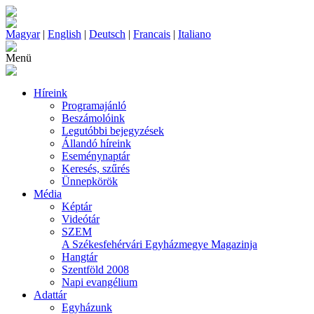
Magyar
|
English
|
Deutsch
|
Francais
|
Italiano
Menü
Híreink
Programajánló
Beszámolóink
Legutóbbi bejegyzések
Állandó híreink
Eseménynaptár
Keresés, szűrés
Ünnepkörök
Média
Képtár
Videótár
SZEM
A Székesfehérvári Egyházmegye Magazinja
Hangtár
Szentföld 2008
Napi evangélium
Adattár
Egyházunk