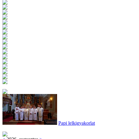
Papi lelkigyakorlat