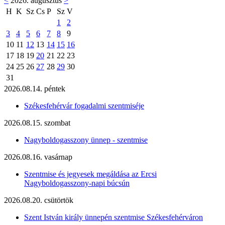
<
2026. augusztus
>
H
K
Sz
Cs
P
Sz
V
1
2
3
4
5
6
7
8
9
10
11
12
13
14
15
16
17
18
19
20
21
22
23
24
25
26
27
28
29
30
31
2026.08.14. péntek
Székesfehérvár fogadalmi szentmiséje
2026.08.15. szombat
Nagyboldogasszony ünnep - szentmise
2026.08.16. vasárnap
Szentmise és jegyesek megáldása az Ercsi
Nagyboldogasszony-napi búcsún
2026.08.20. csütörtök
Szent István király ünnepén szentmise Székesfehérváron