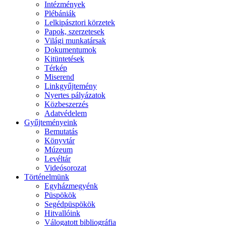
Intézmények
Plébániák
Lelkipásztori körzetek
Papok, szerzetesek
Világi munkatársak
Dokumentumok
Kitüntetések
Térkép
Miserend
Linkgyűjtemény
Nyertes pályázatok
Közbeszerzés
Adatvédelem
Gyűjteményeink
Bemutatás
Könyvtár
Múzeum
Levéltár
Videósorozat
Történelmünk
Egyházmegyénk
Püspökök
Segédpüspökök
Hitvallóink
Válogatott bibliográfia