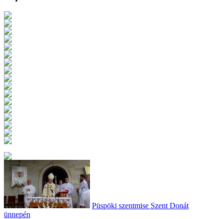
Püspöki szentmise Szent Donát
ünnepén