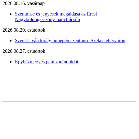
2026.08.16. vasárnap
Szentmise és jegyesek megáldása az Ercsi
Nagyboldogasszony-napi búcsún
2026.08.20. csütörtök
Szent István király ünnepén szentmise Székesfehérváron
2026.08.27. csütörtök
Egyházmegyés papi zarándoklat