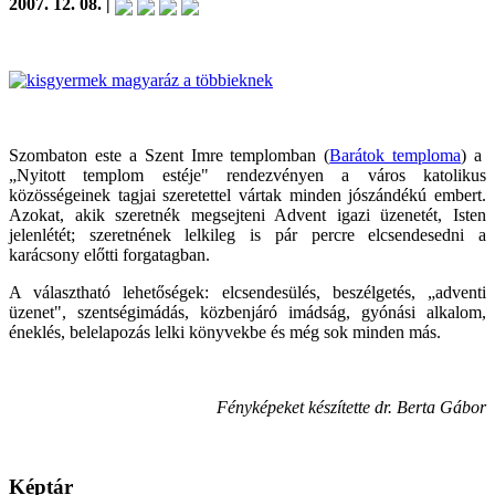
2007. 12. 08. |
Szombaton este a Szent Imre templomban (
Barátok temploma
) a
„Nyitott templom estéje" rendezvényen a város katolikus
közösségeinek tagjai szeretettel vártak minden jószándékú embert.
Azokat, akik szeretnék megsejteni Advent igazi üzenetét, Isten
jelenlétét; szeretnének lelkileg is pár percre elcsendesedni a
karácsony előtti forgatagban.
A választható lehetőségek: elcsendesülés, beszélgetés, „adventi
üzenet", szentségimádás, közbenjáró imádság, gyónási alkalom,
éneklés, belelapozás lelki könyvekbe és még sok minden más.
Fényképeket készítette dr. Berta Gábor
Képtár