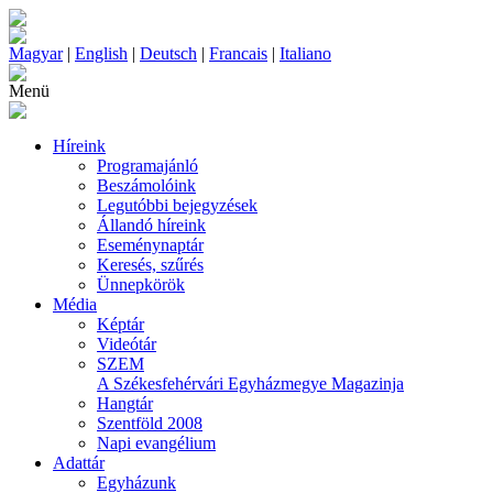
Magyar
|
English
|
Deutsch
|
Francais
|
Italiano
Menü
Híreink
Programajánló
Beszámolóink
Legutóbbi bejegyzések
Állandó híreink
Eseménynaptár
Keresés, szűrés
Ünnepkörök
Média
Képtár
Videótár
SZEM
A Székesfehérvári Egyházmegye Magazinja
Hangtár
Szentföld 2008
Napi evangélium
Adattár
Egyházunk