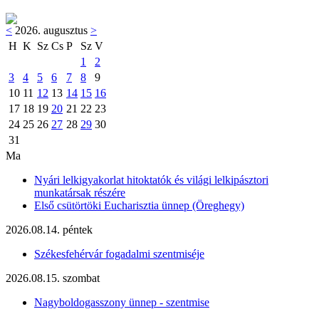
<
2026. augusztus
>
H
K
Sz
Cs
P
Sz
V
1
2
3
4
5
6
7
8
9
10
11
12
13
14
15
16
17
18
19
20
21
22
23
24
25
26
27
28
29
30
31
Ma
Nyári lelkigyakorlat hitoktatók és világi lelkipásztori
munkatársak részére
Első csütörtöki Eucharisztia ünnep (Öreghegy)
2026.08.14. péntek
Székesfehérvár fogadalmi szentmiséje
2026.08.15. szombat
Nagyboldogasszony ünnep - szentmise