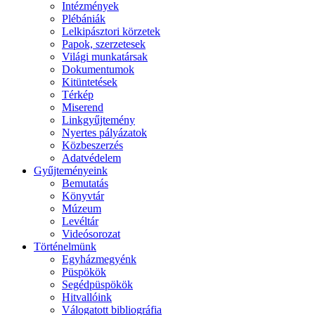
Intézmények
Plébániák
Lelkipásztori körzetek
Papok, szerzetesek
Világi munkatársak
Dokumentumok
Kitüntetések
Térkép
Miserend
Linkgyűjtemény
Nyertes pályázatok
Közbeszerzés
Adatvédelem
Gyűjteményeink
Bemutatás
Könyvtár
Múzeum
Levéltár
Videósorozat
Történelmünk
Egyházmegyénk
Püspökök
Segédpüspökök
Hitvallóink
Válogatott bibliográfia