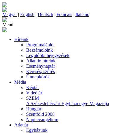
Magyar
|
English
|
Deutsch
|
Francais
|
Italiano
Menü
Híreink
Programajánló
Beszámolóink
Legutóbbi bejegyzések
Állandó híreink
Eseménynaptár
Keresés, szűrés
Ünnepkörök
Média
Képtár
Videótár
SZEM
A Székesfehérvári Egyházmegye Magazinja
Hangtár
Szentföld 2008
Napi evangélium
Adattár
Egyházunk