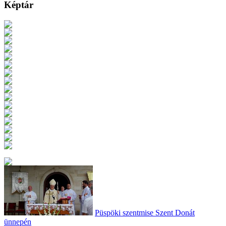
Képtár
Püspöki szentmise Szent Donát
ünnepén