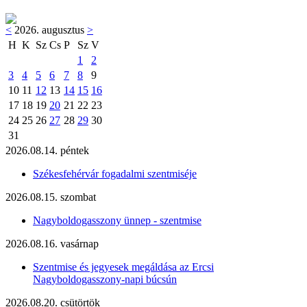
<
2026. augusztus
>
H
K
Sz
Cs
P
Sz
V
1
2
3
4
5
6
7
8
9
10
11
12
13
14
15
16
17
18
19
20
21
22
23
24
25
26
27
28
29
30
31
2026.08.14. péntek
Székesfehérvár fogadalmi szentmiséje
2026.08.15. szombat
Nagyboldogasszony ünnep - szentmise
2026.08.16. vasárnap
Szentmise és jegyesek megáldása az Ercsi
Nagyboldogasszony-napi búcsún
2026.08.20. csütörtök