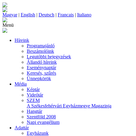
Magyar
|
English
|
Deutsch
|
Francais
|
Italiano
Menü
Híreink
Programajánló
Beszámolóink
Legutóbbi bejegyzések
Állandó híreink
Eseménynaptár
Keresés, szűrés
Ünnepkörök
Média
Képtár
Videótár
SZEM
A Székesfehérvári Egyházmegye Magazinja
Hangtár
Szentföld 2008
Napi evangélium
Adattár
Egyházunk