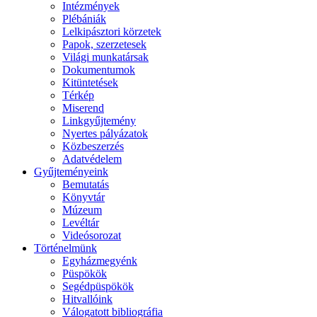
Intézmények
Plébániák
Lelkipásztori körzetek
Papok, szerzetesek
Világi munkatársak
Dokumentumok
Kitüntetések
Térkép
Miserend
Linkgyűjtemény
Nyertes pályázatok
Közbeszerzés
Adatvédelem
Gyűjteményeink
Bemutatás
Könyvtár
Múzeum
Levéltár
Videósorozat
Történelmünk
Egyházmegyénk
Püspökök
Segédpüspökök
Hitvallóink
Válogatott bibliográfia