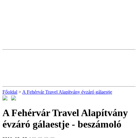
Főoldal
>
A Fehérvár Travel Alapítvány évzáró gálaestje
A Fehérvár Travel Alapítvány
évzáró gálaestje
- beszámoló