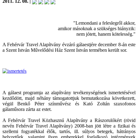
2011. 12. 08. |
"Lemondani a feleslegről akkor,
amikor másoknak a szükséges hiányzik:
nem jótett, hanem kötelesség."
A Fehérvár Travel Alapítvány évzáró gálaestjére december 8-án este
a Szent István Művelődési Ház Szent István termében került sor.
A gálaest programja az alapítvány tevékenységének ismertetésével
kezdődött, majd néhány támogatottjuk bemutatkozása következett,
végül Benkő Péter színművész és Kató Zoltán szaxofonos
gálaműsora zárta az estet.
A Fehérvár Travel Közhasznú Alapítvány a Rászorulókért (rövid
nevén Fehérvár Travel Alapítvány) 2008-ban jött létre a fizikai és
szellemi fogyatékkal élők, tartós, ill. súlyos betegek, hátrányos
helyzetűek, valamint ilyen emberekkel foglalkozó intézmények