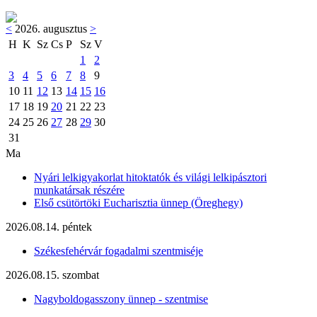
<
2026. augusztus
>
H
K
Sz
Cs
P
Sz
V
1
2
3
4
5
6
7
8
9
10
11
12
13
14
15
16
17
18
19
20
21
22
23
24
25
26
27
28
29
30
31
Ma
Nyári lelkigyakorlat hitoktatók és világi lelkipásztori
munkatársak részére
Első csütörtöki Eucharisztia ünnep (Öreghegy)
2026.08.14. péntek
Székesfehérvár fogadalmi szentmiséje
2026.08.15. szombat
Nagyboldogasszony ünnep - szentmise