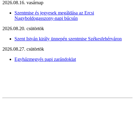
2026.08.16. vasárnap
Szentmise és jegyesek megáldása az Ercsi
Nagyboldogasszony-napi búcsún
2026.08.20. csütörtök
Szent István király ünnepén szentmise Székesfehérváron
2026.08.27. csütörtök
Egyházmegyés papi zarándoklat