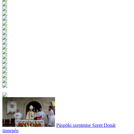
Püspöki szentmise Szent Donát
ünnepén