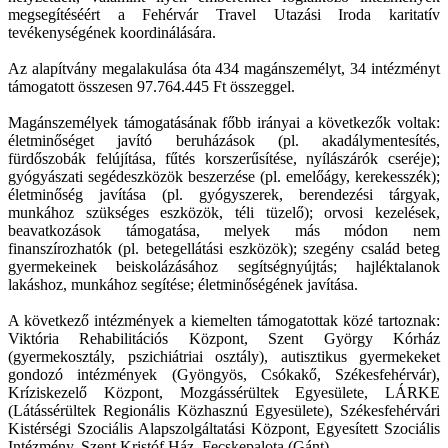
megsegítéséért a Fehérvár Travel Utazási Iroda karitatív
tevékenységének koordinálására.
Az alapítvány megalakulása óta 434 magánszemélyt, 34 intézményt
támogatott összesen 97.764.445 Ft összeggel.
Magánszemélyek támogatásának főbb irányai a következők voltak:
életminőséget javító beruházások (pl. akadálymentesítés,
fürdőszobák felújítása, fűtés korszerűsítése, nyílászárók cseréje);
gyógyászati segédeszközök beszerzése (pl. emelőágy, kerekesszék);
életminőség javítása (pl. gyógyszerek, berendezési tárgyak,
munkához szükséges eszközök, téli tüzelő); orvosi kezelések,
beavatkozások támogatása, melyek más módon nem
finanszírozhatók (pl. betegellátási eszközök); szegény család beteg
gyermekeinek beiskolázásához segítségnyújtás; hajléktalanok
lakáshoz, munkához segítése; életminőségének javítása.
A következő intézmények a kiemelten támogatottak közé tartoznak:
Viktória Rehabilitációs Központ, Szent György Kórház
(gyermekosztály, pszichiátriai osztály), autisztikus gyermekeket
gondozó intézmények (Gyöngyös, Csókakő, Székesfehérvár),
Kríziskezelő Központ, Mozgássérültek Egyesülete, LÁRKE
(Látássérültek Regionális Közhasznú Egyesülete), Székesfehérvári
Kistérségi Szociális Alapszolgáltatási Központ, Egyesített Szociális
Intézmény, Szent Kristóf Ház, Fecskepalota (Gánt).