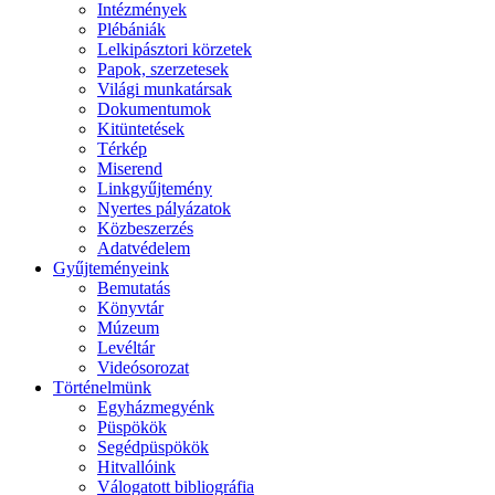
Intézmények
Plébániák
Lelkipásztori körzetek
Papok, szerzetesek
Világi munkatársak
Dokumentumok
Kitüntetések
Térkép
Miserend
Linkgyűjtemény
Nyertes pályázatok
Közbeszerzés
Adatvédelem
Gyűjteményeink
Bemutatás
Könyvtár
Múzeum
Levéltár
Videósorozat
Történelmünk
Egyházmegyénk
Püspökök
Segédpüspökök
Hitvallóink
Válogatott bibliográfia