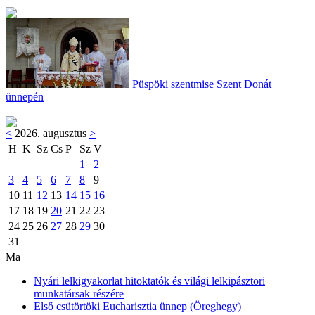
Püspöki szentmise Szent Donát
ünnepén
<
2026. augusztus
>
H
K
Sz
Cs
P
Sz
V
1
2
3
4
5
6
7
8
9
10
11
12
13
14
15
16
17
18
19
20
21
22
23
24
25
26
27
28
29
30
31
Ma
Nyári lelkigyakorlat hitoktatók és világi lelkipásztori
munkatársak részére
Első csütörtöki Eucharisztia ünnep (Öreghegy)