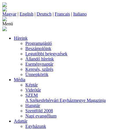
Magyar
|
English
|
Deutsch
|
Francais
|
Italiano
Menü
Híreink
Programajánló
Beszámolóink
Legutóbbi bejegyzések
Állandó híreink
Eseménynaptár
Keresés, szűrés
Ünnepkörök
Média
Képtár
Videótár
SZEM
A Székesfehérvári Egyházmegye Magazinja
Hangtár
Szentföld 2008
Napi evangélium
Adattár
Egyházunk