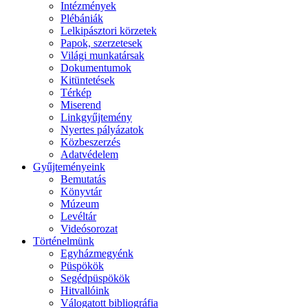
Intézmények
Plébániák
Lelkipásztori körzetek
Papok, szerzetesek
Világi munkatársak
Dokumentumok
Kitüntetések
Térkép
Miserend
Linkgyűjtemény
Nyertes pályázatok
Közbeszerzés
Adatvédelem
Gyűjteményeink
Bemutatás
Könyvtár
Múzeum
Levéltár
Videósorozat
Történelmünk
Egyházmegyénk
Püspökök
Segédpüspökök
Hitvallóink
Válogatott bibliográfia