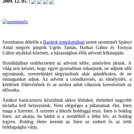
2009. 12. 05. |
Szombaton délelőtt a
Barátok templomában
tartott szentmisét Spányi
Antal megyés püspök Ugrits Tamás, Harkai Gábor és Tornyai
Gábor atyákkal közösen, a házasságban élők adventi lelkinapján.
Homíliájában emlékeztetett az adventi időre, amelyben járunk. A
világ arra késztet, hogy egyre gyorsabban rohanjunk, ne adjunk időt
egymásnak, szeretetünket tárgyiasítsuk akár ajándékokra, de ne
önmagunkat adjuk. Az advent a csöndkeresés, az elmélyülés, a
kérdések föltevésének és az azokra adott válaszok keresésének az
időszaka.
Amikor karácsonyra készülünk akkor létünket, életünket nagyobb
távlatba kell helyeznünk. Nem elégséges a pillanatnak élni. Isten
maga a Szeretet. A szeretet a létezőt boldoggá teszi. Isten is boldog
Isten: azt akarja, ha bárkit is a nemlétből a létbe hív, az boldog
legyen. Boldog életre teremti az Isten az embert és az örök
boldogságba várja.