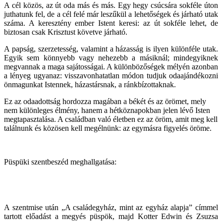
A cél közös, az út oda más és más. Egy hegy csúcsára sokféle úton
juthatunk fel, de a cél felé már leszűkül a lehetőségek és járható utak
száma. A keresztény ember Istent keresi: az út sokféle lehet, de
biztosan csak Krisztust követve járható.
A papság, szerzetesség, valamint a házasság is ilyen különféle utak.
Egyik sem könnyebb vagy nehezebb a másiknál; mindegyiknek
megvannak a maga sajátosságai. A különbözőségek mélyén azonban
a lényeg ugyanaz: visszavonhatatlan módon tudjuk odaajándékozni
önmagunkat Istennek, házastársnak, a ránkbízottaknak.
Ez az odaadottság hordozza magában a békét és az örömet, mely
nem különleges élmény, hanem a hétköznapokban jelen lévő Isten
megtapasztalása. A családban való életben ez az öröm, amit meg kell
találnunk és közösen kell megélnünk: az egymásra figyelés öröme.
Püspüki szentbeszéd meghallgatása:
A szentmise után „A családegyház, mint az egyház alapja” címmel
tartott előadást a megyés püspök, majd Kotter Edwin és Zsuzsa