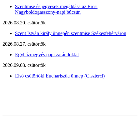
Szentmise és jegyesek megáldása az Ercsi
Nagyboldogasszony-napi búcsún
2026.08.20. csütörtök
Szent István király ünnepén szentmise Székesfehérváron
2026.08.27. csütörtök
Egyházmegyés papi zarándoklat
2026.09.03. csütörtök
Első csütörtöki Eucharisztia ünnep (Ciszterci)