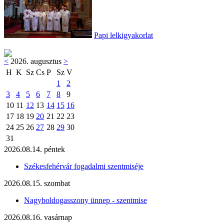
Papi lelkigyakorlat
<
2026. augusztus
>
H
K
Sz
Cs
P
Sz
V
1
2
3
4
5
6
7
8
9
10
11
12
13
14
15
16
17
18
19
20
21
22
23
24
25
26
27
28
29
30
31
2026.08.14. péntek
Székesfehérvár fogadalmi szentmiséje
2026.08.15. szombat
Nagyboldogasszony ünnep - szentmise
2026.08.16. vasárnap