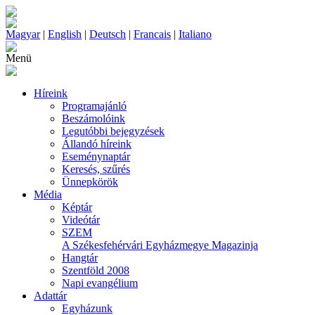
Magyar
|
English
|
Deutsch
|
Francais
|
Italiano
Menü
Híreink
Programajánló
Beszámolóink
Legutóbbi bejegyzések
Állandó híreink
Eseménynaptár
Keresés, szűrés
Ünnepkörök
Média
Képtár
Videótár
SZEM
A Székesfehérvári Egyházmegye Magazinja
Hangtár
Szentföld 2008
Napi evangélium
Adattár
Egyházunk