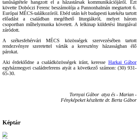
tanúságtétele hangzott el a házastársak kommunikációjáról. Ezt
követte Dobóczi Ferenc beszámolója a Pannonhalmán megtartott 6.
Európai MÉCS-találkozóról. Ebéd után két budapesti katekéta tartott
előadást a családban megélhető liturgiákról, melyet három
csoportban műhelymunka követett. A lelkinap küldetési liturgiával
záródott.
A székesfehérvári MÉCS közösségek szervezésében tartott
rendezvényre szeretettel várták a keresztény házasságban élő
párokat.
Aki érdeklődne a családközösségek iránt, keresse
Harkai Gábor
egyházmegyei családreferens atyát a következő számon: (30) 931-
65-30.
Tornyai Gábor atya és - Marian -
Fényképeket készítette dr. Berta Gábor
Képtár