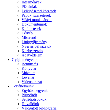
Intézmények
Plébániák
Lelkipásztori körzetek
Papok, szerzetesek
Világi munkatársak
Dokumentumok
Kitüntetések
Térkép
Miserend
Linkgyűjtemény
Nyertes pályázatok
Közbeszerzés
Adatvédelem
Gyűjteményeink
Bemutatás
Könyvtár
Múzeum
Levéltár
Videósorozat
Történelmünk
Egyházmegyénk
Püspökök
Segédpüspökök
Hitvallóink
Válogatott bibliográfia