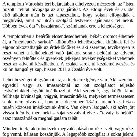
A templom Városház téri bejáratában elhelyezett mécsesek, az "Isten
hozott" felirat hívogatja az arra járókat. Az eddigi évek és az idei
első alkalom után is azt tapasztaltuk, hogy sokan elfogadják a
meghívást, amit az utcán szolgáló testvérek ajánlanak fel nekik.
Többen évek óta "visszajárnak", számítanak erre a lehetőségre.
A templomban a betérők elcsendesedhetnek, békét, örömöt élhetnek
át, a "meglepetés sarkok" különböző lehetőségeket kínálnak fel és
elgondolkoztathatják az érdeklődőket és aki szeretne, tevékenyen is
részt vehet a jelképekkel való játékok során: például az adventi
ösvényen felnőttek és gyerekek jelképes tevékenységekkel vehetnek
részt az adventi készületben. A család sarok új kezdeményezés, és
külön hangsúlyt kap, hiszen 2011 a Család éve volt.
Lehet beszélgetni; gyónhat, az, akinek erre igénye van. Aki szeretne,
egyedül vagy az imasaroknál az ott szolgálatot teljesítő
testvéreinkkel együtt imádkozzhat. Aki szeretné, egy külön lapra
felírhatja kívánságát, vágyát, imaszándékát, melyeket természetesen
senki nem olvas el, hanem a december 18-án tartandó esti 6-os
misén közösen imádkozunk értük. Van olyan látogató, aki azért jött
vissza idén is, mert neki – saját szavaival élve - "tavaly is bejött",
azaz imaszándéka meghallgatásra talált.
Mindenkinek, aki mindezek megvalósulásában részt vett, vagy részt
fog venni, hálásan köszönjük. A legapróbb szolgálat is sokat jelent!