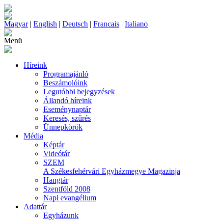
Magyar
|
English
|
Deutsch
|
Francais
|
Italiano
Menü
Híreink
Programajánló
Beszámolóink
Legutóbbi bejegyzések
Állandó híreink
Eseménynaptár
Keresés, szűrés
Ünnepkörök
Média
Képtár
Videótár
SZEM
A Székesfehérvári Egyházmegye Magazinja
Hangtár
Szentföld 2008
Napi evangélium
Adattár
Egyházunk