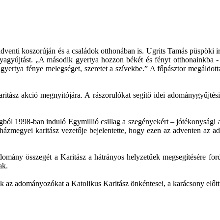
adventi koszorúján és a családok otthonában is. Ugrits Tamás püspöki i
rtyagyújtást. „A második gyertya hozzon békét és fényt otthonainkb
yertya fénye melegséget, szeretet a szívekbe.” A főpásztor megáldott
ritász akció megnyitójára. A rászorulókat segítő idei adománygyűjtés
gból 1998-ban induló Egymillió csillag a szegényekért – jótékonysági
házmegyei karitász vezetője bejelentette, hogy ezen az adventen az 
omány összegét a Karitász a hátrányos helyzetűek megsegítésére fordítj
ak.
az adományozókat a Katolikus Karitász önkéntesei, a karácsony előtti 