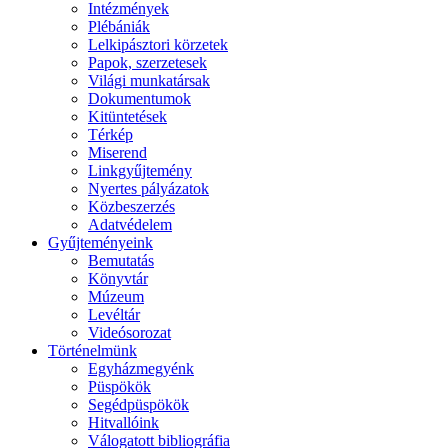
Intézmények
Plébániák
Lelkipásztori körzetek
Papok, szerzetesek
Világi munkatársak
Dokumentumok
Kitüntetések
Térkép
Miserend
Linkgyűjtemény
Nyertes pályázatok
Közbeszerzés
Adatvédelem
Gyűjteményeink
Bemutatás
Könyvtár
Múzeum
Levéltár
Videósorozat
Történelmünk
Egyházmegyénk
Püspökök
Segédpüspökök
Hitvallóink
Válogatott bibliográfia