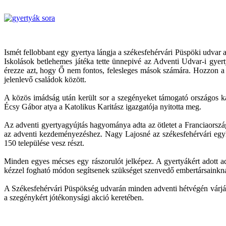
Ismét fellobbant egy gyertya lángja a székesfehérvári Püspöki udvar 
Iskolások betlehemes játéka tette ünnepivé az Adventi Udvar-i gye
érezze azt, hogy Ő nem fontos, felesleges mások számára. Hozzon a g
jelenlevő családok között.
A közös imádság után került sor a szegényeket támogató országos ka
Écsy Gábor atya a Katolikus Karitász igazgatója nyitotta meg.
Az adventi gyertyagyújtás hagyománya adta az ötletet a Franciaorszá
az adventi kezdeményezéshez. Nagy Lajosné az székesfehérvári egy
150 települése vesz részt.
Minden egyes mécses egy rászorulót jelképez. A gyertyákért adott ad
kézzel fogható módon segítsenek szükséget szenvedő embertársainkn
A Székesfehérvári Püspökség udvarán minden adventi hétvégén várják 
a szegénykért jótékonysági akció keretében.