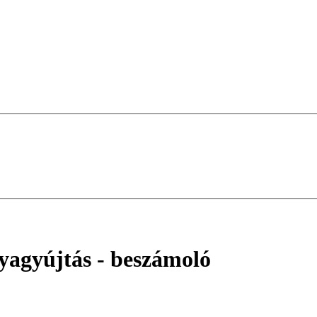
tyagyújtás
- beszámoló