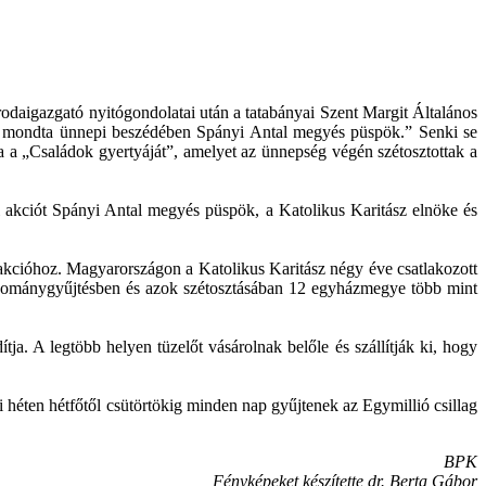
rodaigazgató nyitógondolatai után a tatabányai Szent Margit Általános
a - mondta ünnepi beszédében Spányi Antal megyés püspök.” Senki se
a a „Családok gyertyáját”, amelyet az ünnepség végén szétosztottak a
i akciót Spányi Antal megyés püspök, a Katolikus Karitász elnöke és
 akcióhoz. Magyarországon a Katolikus Karitász négy éve csatlakozott
adománygyűjtésben és azok szétosztásában 12 egyházmegye több mint
a. A legtöbb helyen tüzelőt vásárolnak belőle és szállítják ki, hogy
héten hétfőtől csütörtökig minden nap gyűjtenek az Egymillió csillag
BPK
Fényképeket készítette dr. Berta Gábor