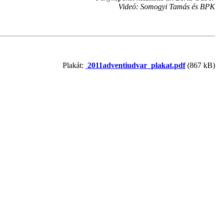
Videó: Somogyi Tamás és BPK
Plakát:
2011adventiudvar_plakat.pdf
(867 kB)