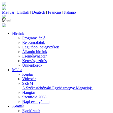
Magyar
|
English
|
Deutsch
|
Francais
|
Italiano
Menü
Híreink
Programajánló
Beszámolóink
Legutóbbi bejegyzések
Állandó híreink
Eseménynaptár
Keresés, szűrés
Ünnepkörök
Média
Képtár
Videótár
SZEM
A Székesfehérvári Egyházmegye Magazinja
Hangtár
Szentföld 2008
Napi evangélium
Adattár
Egyházunk