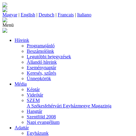
Magyar
|
English
|
Deutsch
|
Francais
|
Italiano
Menü
Híreink
Programajánló
Beszámolóink
Legutóbbi bejegyzések
Állandó híreink
Eseménynaptár
Keresés, szűrés
Ünnepkörök
Média
Képtár
Videótár
SZEM
A Székesfehérvári Egyházmegye Magazinja
Hangtár
Szentföld 2008
Napi evangélium
Adattár
Egyházunk