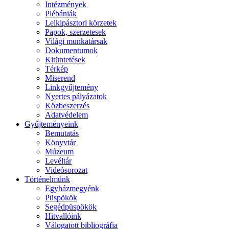
Intézmények
Plébániák
Lelkipásztori körzetek
Papok, szerzetesek
Világi munkatársak
Dokumentumok
Kitüntetések
Térkép
Miserend
Linkgyűjtemény
Nyertes pályázatok
Közbeszerzés
Adatvédelem
Gyűjteményeink
Bemutatás
Könyvtár
Múzeum
Levéltár
Videósorozat
Történelmünk
Egyházmegyénk
Püspökök
Segédpüspökök
Hitvallóink
Válogatott bibliográfia