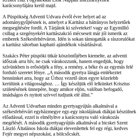
karácsonyfájára kerül majd.
A Püspökség Adventi Udvara évről évre helyet ad az
adománygyűjtésnek is, amelyet a Karitász a hátrányos helyzetűek
megsegítésére fordít. A Tárjátok ki szíveteket! vagy az Egymillió
csillag a szegényekért karitászakció mécseseit már jól ismerik az
emberek Székesfehérváron. Idén is sokan támogatták a rászorulókat
a karitász sátorban kapható ajándékok vásárlásával.
Szakács Péter püspöki titkár köszöntőjében kiemelte, az adventi
időszak arra hív, ne csak várakozzunk, hanem engedjük, hogy
szívünkben is erősödjék a fény, a remény, a béke és az egymás felé
forduló szeretet fénye. „A második gyertya lángja emlékeztet
bennünket arra, hogy az Úrhoz vezető úton egyre közelebb
kerülünk a világossághoz. … Így készítjük elő lelkünket Krisztus
születésének ünnepére, hogy amikor eljön, valóban befogadó,
imádságos és nyitott szívvel tudjunk elé állni.”
Az Adventi Udvarban minden gyertyagyújtás alkalmával a
székesfehérvári egyházmegye egy-egy iskolájának diákjai készülnek
előadással, ezzel is elmélyítve a karácsonyra való várakozás
megélését. A második gyertyagyújtás alkalmával a bicskei Szent
László Általános Iskola diákjai elevenítettek fel egy régi, kedves
Fejér megyei népszokást, a bölcsőcskét.