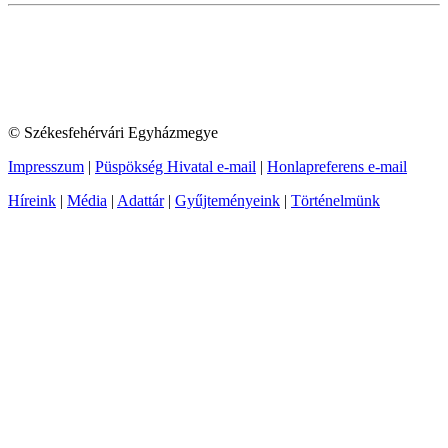
© Székesfehérvári Egyházmegye
Impresszum
|
Püspökség Hivatal e-mail
|
Honlapreferens e-mail
Híreink
|
Média
|
Adattár
|
Gyűjteményeink
|
Történelmünk