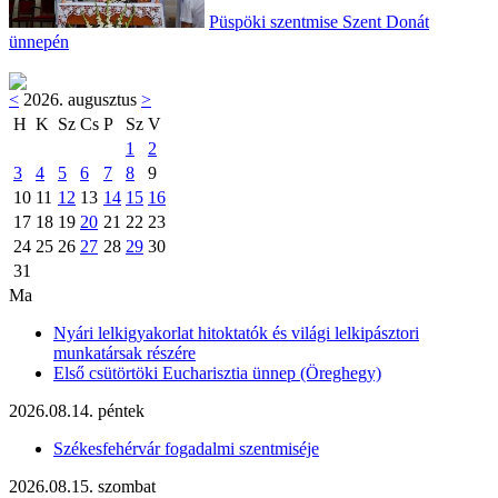
Püspöki szentmise Szent Donát
ünnepén
<
2026. augusztus
>
H
K
Sz
Cs
P
Sz
V
1
2
3
4
5
6
7
8
9
10
11
12
13
14
15
16
17
18
19
20
21
22
23
24
25
26
27
28
29
30
31
Ma
Nyári lelkigyakorlat hitoktatók és világi lelkipásztori
munkatársak részére
Első csütörtöki Eucharisztia ünnep (Öreghegy)
2026.08.14. péntek
Székesfehérvár fogadalmi szentmiséje
2026.08.15. szombat