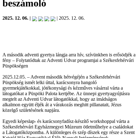
beszámoló
2025. 12. 06. |
| 2025. 12. 06.
A második adventi gyertya lángja arra hív, szívünkben is erősödjék a
fény – Folytatódtak az Adventi Udvar programjai a Székesfehérvári
Püspökségen
2025.12.05. – Advent második hétvégéjén a Székesfehérvári
Püspökség ismét lelki úttal, karácsonyra hangoló
gyermekjátékokkal, jótékonysági és kézműves vásárral várta a
látogatókat a Püspöki Palota kertjébe. Az ünnepi gyertyagyújtásra
megtelt az Adventi Udvar látogatókkal, hogy az imádságos
alkalmon együtt éljék át a várakozás meghitt pillanatait, Jézus
közelgő születésének napjára.
Egyedi képeslap- és karácsonyfadísz-készítő workshoppal várta a
Székesfehérvári Egyházmegyei Múzeum ötletműhelye a családokat
a Látogatóközpontba. A különleges és szép díszek egy része a Szent
Kristóf Ház Fogyatékkal Élők Nappali Intézményének