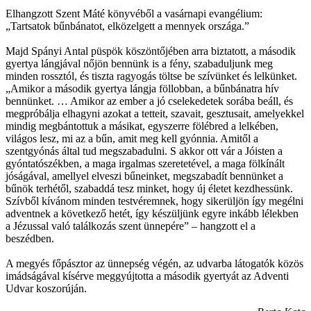
Elhangzott Szent Máté könyvéből a vasárnapi evangélium:
„Tartsatok bűnbánatot, elközelgett a mennyek országa.”
Majd Spányi Antal püspök köszöntőjében arra biztatott, a második
gyertya lángjával nőjön bennünk is a fény, szabaduljunk meg
minden rossztól, és tiszta ragyogás töltse be szívünket és lelkünket.
„Amikor a második gyertya lángja föllobban, a bűnbánatra hív
bennünket. … Amikor az ember a jó cselekedetek sorába beáll, és
megpróbálja elhagyni azokat a tetteit, szavait, gesztusait, amelyekkel
mindig megbántottuk a másikat, egyszerre fölébred a lelkében,
világos lesz, mi az a bűn, amit meg kell gyónnia. Amitől a
szentgyónás által tud megszabadulni. S akkor ott vár a Jóisten a
gyóntatószékben, a maga irgalmas szeretetével, a maga fölkínált
jóságával, amellyel elveszi bűneinket, megszabadít bennünket a
bűnök terhétől, szabaddá tesz minket, hogy új életet kezdhessünk.
Szívből kívánom minden testvéremnek, hogy sikerüljön így megélni
adventnek a következő hetét, így készüljünk egyre inkább lélekben
a Jézussal való találkozás szent ünnepére” – hangzott el a
beszédben.
A megyés főpásztor az ünnepség végén, az udvarba látogatók közös
imádságával kísérve meggyújtotta a második gyertyát az Adventi
Udvar koszorúján.