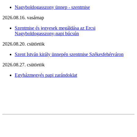
Nagyboldogasszony ünnep - szentmise
2026.08.16. vasárnap
Szentmise és jegyesek megáldása az Ercsi
Nagyboldogasszony-napi búcsún
2026.08.20. csütörtök
Szent István király ünnepén szentmise Székesfehérváron
2026.08.27. csütörtök
Egyházmegyés papi zarándoklat