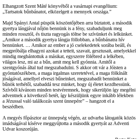
Elhangzott Szent Máté könyvéből a vasárnapi evangélium:
„Tartsatok bűnbánatot, elközelgett a mennyek országa.”
Majd Spányi Antal püspök köszöntőjében arra biztatott, a második
gyertya lángjával nőjön bennünk is a fény, szabaduljunk meg
minden rossztól, és tiszta ragyogás töltse be szívünket és lelkünket.
„Amikor a második gyertya lángja föllobban, a bűnbánatra hív
bennünket. … Amikor az ember a jó cselekedetek sorába beáll, és
megpróbálja elhagyni azokat a tetteit, szavait, gesztusait, amelyekkel
mindig megbántottuk a másikat, egyszerre fölébred a lelkében,
világos lesz, mi az a bűn, amit meg kell gyónnia. Amitől a
szentgyónás által tud megszabadulni. S akkor ott vár a Jóisten a
gyóntatószékben, a maga irgalmas szeretetével, a maga fölkínált
jóságával, amellyel elveszi bűneinket, megszabadít bennünket a
bűnök terhétől, szabaddá tesz minket, hogy új életet kezdhessünk.
Szívből kívánom minden testvéremnek, hogy sikerüljön így megélni
adventnek a következő hetét, így készüljünk egyre inkább lélekben
a Jézussal való találkozás szent ünnepére” – hangzott el a
beszédben.
A megyés főpásztor az ünnepség végén, az udvarba látogatók közös
imádságával kísérve meggyújtotta a második gyertyát az Adventi
Udvar koszorúján.