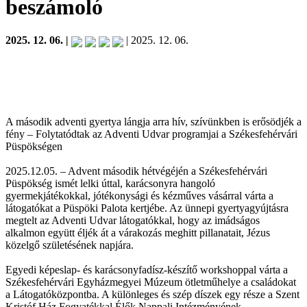
beszámoló
2025. 12. 06. |
| 2025. 12. 06.
A második adventi gyertya lángja arra hív, szívünkben is erősödjék a
fény – Folytatódtak az Adventi Udvar programjai a Székesfehérvári
Püspökségen
2025.12.05. – Advent második hétvégéjén a Székesfehérvári
Püspökség ismét lelki úttal, karácsonyra hangoló
gyermekjátékokkal, jótékonysági és kézműves vásárral várta a
látogatókat a Püspöki Palota kertjébe. Az ünnepi gyertyagyújtásra
megtelt az Adventi Udvar látogatókkal, hogy az imádságos
alkalmon együtt éljék át a várakozás meghitt pillanatait, Jézus
közelgő születésének napjára.
Egyedi képeslap- és karácsonyfadísz-készítő workshoppal várta a
Székesfehérvári Egyházmegyei Múzeum ötletműhelye a családokat
a Látogatóközpontba. A különleges és szép díszek egy része a Szent
Kristóf Ház Fogyatékkal Élők Nappali Intézményének