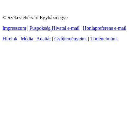
© Székesfehérvári Egyházmegye
Impresszum
|
Püspökség Hivatal e-mail
|
Honlapreferens e-mail
Híreink
|
Média
|
Adattár
|
Gyűjteményeink
|
Történelmünk