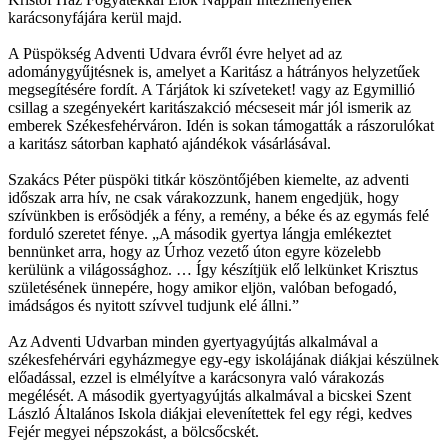
karácsonyfájára kerül majd.
A Püspökség Adventi Udvara évről évre helyet ad az
adománygyűjtésnek is, amelyet a Karitász a hátrányos helyzetűek
megsegítésére fordít. A Tárjátok ki szíveteket! vagy az Egymillió
csillag a szegényekért karitászakció mécseseit már jól ismerik az
emberek Székesfehérváron. Idén is sokan támogatták a rászorulókat
a karitász sátorban kapható ajándékok vásárlásával.
Szakács Péter püspöki titkár köszöntőjében kiemelte, az adventi
időszak arra hív, ne csak várakozzunk, hanem engedjük, hogy
szívünkben is erősödjék a fény, a remény, a béke és az egymás felé
forduló szeretet fénye. „A második gyertya lángja emlékeztet
bennünket arra, hogy az Úrhoz vezető úton egyre közelebb
kerülünk a világossághoz. … Így készítjük elő lelkünket Krisztus
születésének ünnepére, hogy amikor eljön, valóban befogadó,
imádságos és nyitott szívvel tudjunk elé állni.”
Az Adventi Udvarban minden gyertyagyújtás alkalmával a
székesfehérvári egyházmegye egy-egy iskolájának diákjai készülnek
előadással, ezzel is elmélyítve a karácsonyra való várakozás
megélését. A második gyertyagyújtás alkalmával a bicskei Szent
László Általános Iskola diákjai elevenítettek fel egy régi, kedves
Fejér megyei népszokást, a bölcsőcskét.