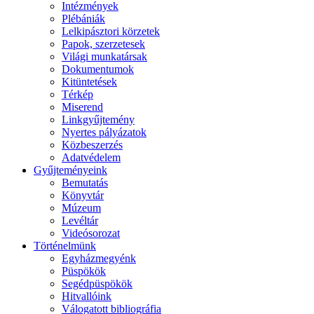
Intézmények
Plébániák
Lelkipásztori körzetek
Papok, szerzetesek
Világi munkatársak
Dokumentumok
Kitüntetések
Térkép
Miserend
Linkgyűjtemény
Nyertes pályázatok
Közbeszerzés
Adatvédelem
Gyűjteményeink
Bemutatás
Könyvtár
Múzeum
Levéltár
Videósorozat
Történelmünk
Egyházmegyénk
Püspökök
Segédpüspökök
Hitvallóink
Válogatott bibliográfia