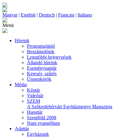
Magyar
|
English
|
Deutsch
|
Francais
|
Italiano
Menü
Híreink
Programajánló
Beszámolóink
Legutóbbi bejegyzések
Állandó híreink
Eseménynaptár
Keresés, szűrés
Ünnepkörök
Média
Képtár
Videótár
SZEM
A Székesfehérvári Egyházmegye Magazinja
Hangtár
Szentföld 2008
Napi evangélium
Adattár
Egyházunk