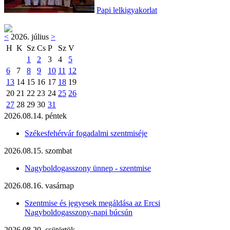
Papi lelkigyakorlat
<
2026. július
>
H
K
Sz
Cs
P
Sz
V
1
2
3
4
5
6
7
8
9
10
11
12
13
14
15
16
17
18
19
20
21
22
23
24
25
26
27
28
29
30
31
2026.08.14. péntek
Székesfehérvár fogadalmi szentmiséje
2026.08.15. szombat
Nagyboldogasszony ünnep - szentmise
2026.08.16. vasárnap
Szentmise és jegyesek megáldása az Ercsi
Nagyboldogasszony-napi búcsún
2026.08.20. csütörtök