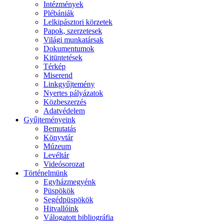
Intézmények
Plébániák
Lelkipásztori körzetek
Papok, szerzetesek
Világi munkatársak
Dokumentumok
Kitüntetések
Térkép
Miserend
Linkgyűjtemény
Nyertes pályázatok
Közbeszerzés
Adatvédelem
Gyűjteményeink
Bemutatás
Könyvtár
Múzeum
Levéltár
Videósorozat
Történelmünk
Egyházmegyénk
Püspökök
Segédpüspökök
Hitvallóink
Válogatott bibliográfia