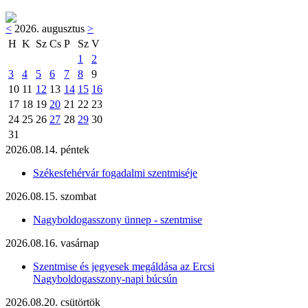
<
2026. augusztus
>
H
K
Sz
Cs
P
Sz
V
1
2
3
4
5
6
7
8
9
10
11
12
13
14
15
16
17
18
19
20
21
22
23
24
25
26
27
28
29
30
31
2026.08.14. péntek
Székesfehérvár fogadalmi szentmiséje
2026.08.15. szombat
Nagyboldogasszony ünnep - szentmise
2026.08.16. vasárnap
Szentmise és jegyesek megáldása az Ercsi
Nagyboldogasszony-napi búcsún
2026.08.20. csütörtök