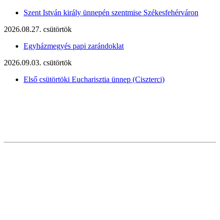
Szent István király ünnepén szentmise Székesfehérváron
2026.08.27. csütörtök
Egyházmegyés papi zarándoklat
2026.09.03. csütörtök
Első csütörtöki Eucharisztia ünnep (Ciszterci)