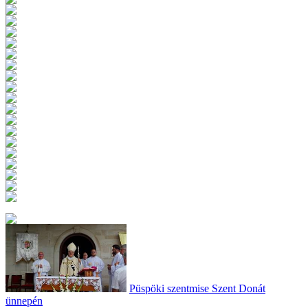
Püspöki szentmise Szent Donát
ünnepén