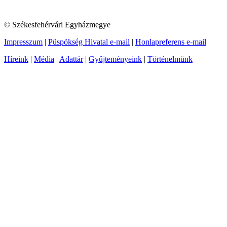
© Székesfehérvári Egyházmegye
Impresszum
|
Püspökség Hivatal e-mail
|
Honlapreferens e-mail
Híreink
|
Média
|
Adattár
|
Gyűjteményeink
|
Történelmünk