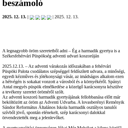
beszámoló
2025. 12. 13. |
| 2025. 12. 13.
A legnagyobb öröm szeretetből adni – Ég a harmadik gyertya is a
Székesfehérvári Püspökség adventi udvari koszorúján
2025.12.13. – Az adventi várakozás időszakában a fehérvári
Püspöki Palota csodálatos szépséggel feldíszített udvara, a minőségi,
egyedi kézműves és jótékonysági vásár, az imádságos alkalom ezen
a hétvégén is sokakat vonzott a városból és a környékéről. Spányi
Antal megyés püspök elmélkedése a közelgő karácsonyra készülve
a tevékeny szeretet öröméről szólt.
Az adventi koszorú harmadik gyertyájának fellobbanása előtt már
beköltözött az öröm az Adventi Udvarba. A lovasberényi Reményik
Sándor Református Általános Iskola harmadik osztályos tanulói
szívből jövő, spontán elénekelt, szép karácsonyi dalokkal
örvendeztették meg a jelenlevőket.
A gyertyagyújtási ünnepségen Jókai Mór Melyiket a kilenc közül?