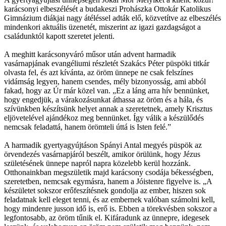
karácsonyi elbeszélését a budakeszi Prohászka Ottokár Katolikus
Gimnázium diákjai nagy átéléssel adták elő, közvetítve az elbeszélés
mindenkori aktuális üzenetét, miszerint az igazi gazdagságot a
családunktól kapott szeretet jelenti.
A meghitt karácsonyváró műsor után advent harmadik
vasárnapjának evangéliumi részletét Szakács Péter püspöki titkár
olvasta fel, és azt kívánta, az öröm ünnepe ne csak felszínes
vidámság legyen, hanem csendes, mély bizonyosság, ami abból
fakad, hogy az Úr már közel van. „Ez a láng arra hív bennünket,
hogy engedjük, a várakozásunkat áthassa az öröm és a hála, és
szívünkben készítsünk helyet annak a szeretetnek, amely Krisztus
eljövetelével ajándékoz meg bennünket. Így válik a készülődés
nemcsak feladattá, hanem örömteli úttá is Isten felé.”
A harmadik gyertyagyújtáson Spányi Antal megyés püspök az
örvendezés vasárnapjáról beszélt, amikor örülünk, hogy Jézus
születésének ünnepe napról napra közelebb kerül hozzánk.
Otthonainkban megszületik majd karácsony csodája békességben,
szeretetben, nemcsak egymásra, hanem a Jóistenre figyelve is. „A
készületet sokszor erőfeszítésnek gondolja az ember, hiszen sok
feladatnak kell eleget tenni, és az embernek valóban számolni kell,
hogy mindenre jusson idő is, erő is. Ebben a törekvésben sokszor a
legfontosabb, az öröm tűnik el. Kifáradunk az ünnepre, idegesek