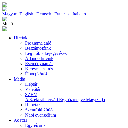
Magyar
|
English
|
Deutsch
|
Francais
|
Italiano
Menü
Híreink
Programajánló
Beszámolóink
Legutóbbi bejegyzések
Állandó híreink
Eseménynaptár
Keresés, szűrés
Ünnepkörök
Média
Képtár
Videótár
SZEM
A Székesfehérvári Egyházmegye Magazinja
Hangtár
Szentföld 2008
Napi evangélium
Adattár
Egyházunk