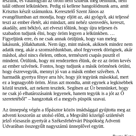
leszünk, és valahogyan az öröm nem születik meg bennünk, nem
talál otthont lelkünkben. Pedig rá kellene hangolódnunk arra, amit
Krisztus készít számunkra. Keresztelő Szent János az
evangéliumban azt mondja, hogy eljött az, aki gyógyít, aki teljessé
teszi az ember életét, aki mindazt, ami nehéz szenvedés, kereszt,
akadály, ami béklyó, azt elveszi tőlünk, hogy újra teljesen és
szabadon tudjunk élni, hogy öröm legyen a lelkünkben. …
Figyeljünk erre, és ne csak annak örüljünk, hogy van meleg
lakásunk, jóllakhatunk. Nem úgy, mint mások, akiknek mindez nem
adatik meg, akár a szomszédunkban, ahol fegyverek dörögnek, akár
máshol, ahol nincs élelem, otthon, természeti csapás pusztít el
mindent. Örülünk, hogy mi rendezetten élünk, de ez az öröm kevés
az ember szívének. Fontos, hogy tudjunk a másik örömének örülni,
hogy észrevegyük, mennyi jó van a másik ember szívében. A
harmadik gyertya fénye arra hív, hogy jót tegyünk másokkal, mert
ez a legnagyobb öröm. Jézus azt mondta, amit egynek a legkisebbek
közül tesztek, azt nekem teszitek. Segítsen az Úr bennünket, hogy
ne csak jó elhatározásaink legyenek, hanem tegyük is a jót az Ő
szeretetéből” – hangzottak el a megyés püspök szavai.
Az ünnepség végén a főpásztor közös imádsággal gyújtotta meg az
adventi koszorún az utolsó előtti, a Megváltó közelgő születését
jelző rózsaszín gyertyát a Székesfehérvári Püspökség Adventi
Udvarában összegyűlt nagyszámú ünneplővel együtt.