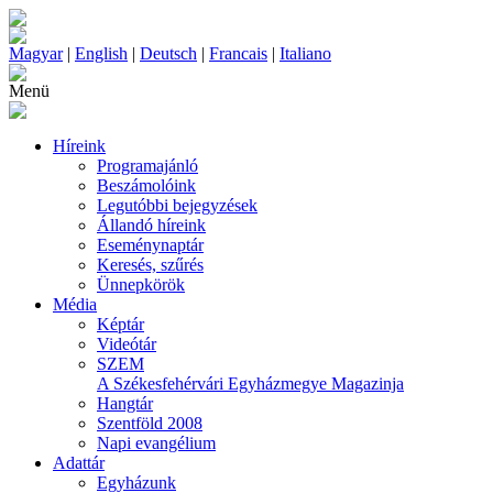
Magyar
|
English
|
Deutsch
|
Francais
|
Italiano
Menü
Híreink
Programajánló
Beszámolóink
Legutóbbi bejegyzések
Állandó híreink
Eseménynaptár
Keresés, szűrés
Ünnepkörök
Média
Képtár
Videótár
SZEM
A Székesfehérvári Egyházmegye Magazinja
Hangtár
Szentföld 2008
Napi evangélium
Adattár
Egyházunk