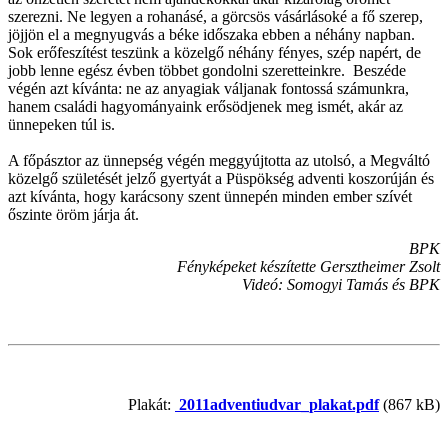
szerezni. Ne legyen a rohanásé, a görcsös vásárlásoké a fő szerep,
jöjjön el a megnyugvás a béke időszaka ebben a néhány napban.
Sok erőfeszítést teszünk a közelgő néhány fényes, szép napért, de
jobb lenne egész évben többet gondolni szeretteinkre. Beszéde
végén azt kívánta: ne az anyagiak váljanak fontossá számunkra,
hanem családi hagyományaink erősödjenek meg ismét, akár az
ünnepeken túl is.
A főpásztor az ünnepség végén meggyújtotta az utolsó, a Megváltó
közelgő születését jelző gyertyát a Püspökség adventi koszorúján és
azt kívánta, hogy karácsony szent ünnepén minden ember szívét
őszinte öröm járja át.
BPK
Fényképeket készítette Gersztheimer Zsolt
Videó: Somogyi Tamás és BPK
Plakát:
2011adventiudvar_plakat.pdf
(867 kB)