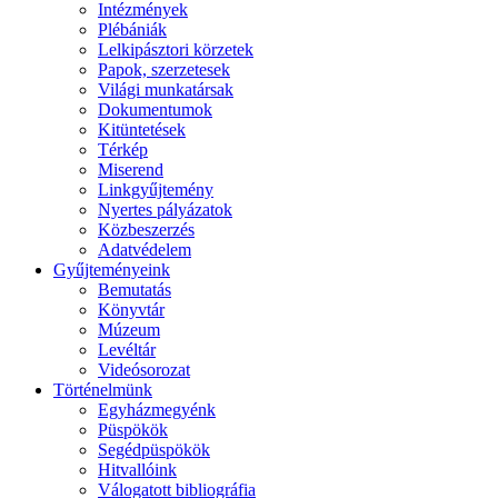
Intézmények
Plébániák
Lelkipásztori körzetek
Papok, szerzetesek
Világi munkatársak
Dokumentumok
Kitüntetések
Térkép
Miserend
Linkgyűjtemény
Nyertes pályázatok
Közbeszerzés
Adatvédelem
Gyűjteményeink
Bemutatás
Könyvtár
Múzeum
Levéltár
Videósorozat
Történelmünk
Egyházmegyénk
Püspökök
Segédpüspökök
Hitvallóink
Válogatott bibliográfia