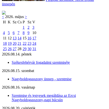
ünnepén
<
2026. május
>
H
K
Sz
Cs
P
Sz
V
1
2
3
4
5
6
7
8
9
10
11
12
13
14
15
16
17
18
19
20
21
22
23
24
25
26
27
28
29
30
31
2026.08.14. péntek
Székesfehérvár fogadalmi szentmiséje
2026.08.15. szombat
Nagyboldogasszony ünnep - szentmise
2026.08.16. vasárnap
Szentmise és jegyesek megáldása az Ercsi
Nagyboldogasszony-napi búcsún
2026.08.20. csütörtök