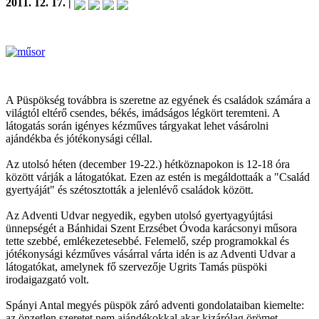
2011. 12. 17. |
A Püspökség továbbra is szeretne az egyének és családok számára a
világtól eltérő csendes, békés, imádságos légkört teremteni. A
látogatás során igényes kézműves tárgyakat lehet vásárolni
ajándékba és jótékonysági céllal.
Az utolsó héten (december 19-22.) hétköznapokon is 12-18 óra
között várják a látogatókat. Ezen az estén is megáldottaák a "Család
gyertyáját" és szétosztották a jelenlévő családok között.
Az Adventi Udvar negyedik, egyben utolsó gyertyagyújtási
ünnepségét a Bánhidai Szent Erzsébet Óvoda karácsonyi műsora
tette szebbé, emlékezetesebbé. Felemelő, szép programokkal és
jótékonysági kézműves vásárral várta idén is az Adventi Udvar a
látogatókat, amelynek fő szervezője Ugrits Tamás püspöki
irodaigazgató volt.
Spányi Antal megyés püspök záró adventi gondolataiban kiemelte:
az önzetlen szeretet nem ajándékokkal akar kizárólag örömet