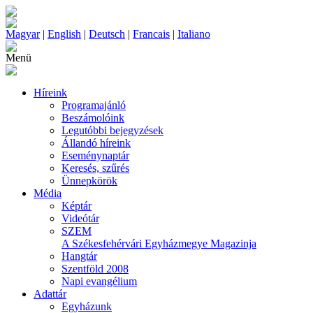
Magyar
|
English
|
Deutsch
|
Francais
|
Italiano
Menü
Híreink
Programajánló
Beszámolóink
Legutóbbi bejegyzések
Állandó híreink
Eseménynaptár
Keresés, szűrés
Ünnepkörök
Média
Képtár
Videótár
SZEM
A Székesfehérvári Egyházmegye Magazinja
Hangtár
Szentföld 2008
Napi evangélium
Adattár
Egyházunk