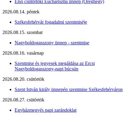
Első csütörtöki Eucharisztia ünnep (Öreghegy)
2026.08.14. péntek
Székesfehérvár fogadalmi szentmiséje
2026.08.15. szombat
Nagyboldogasszony ünnep - szentmise
2026.08.16. vasárnap
Szentmise és jegyesek megáldása az Ercsi
Nagyboldogasszony-napi búcsún
2026.08.20. csütörtök
Szent István király ünnepén szentmise Székesfehérváron
2026.08.27. csütörtök
Egyházmegyés papi zarándoklat