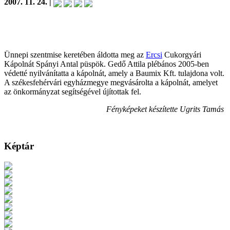
2007. 11. 24. |
Ünnepi szentmise keretében áldotta meg az
Ercsi
Cukorgyári
Kápolnát Spányi Antal püspök. Gedő Attila plébános 2005-ben
védetté nyilvánítatta a kápolnát, amely a Baumix Kft. tulajdona volt.
A székesfehérvári egyházmegye megvásárolta a kápolnát, amelyet
az önkormányzat segítségével újítottak fel.
Fényképeket készítette Ugrits Tamás
Képtár