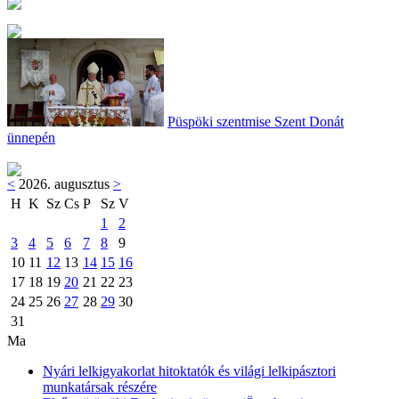
Püspöki szentmise Szent Donát
ünnepén
<
2026. augusztus
>
H
K
Sz
Cs
P
Sz
V
1
2
3
4
5
6
7
8
9
10
11
12
13
14
15
16
17
18
19
20
21
22
23
24
25
26
27
28
29
30
31
Ma
Nyári lelkigyakorlat hitoktatók és világi lelkipásztori
munkatársak részére