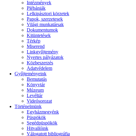
Intézmények
Plébániák
Lelkipásztori körzetek
Papok, szerzetesek
Világi munkatársak
Dokumentumok
Kitüntetések
Térkép
Miserend
Linkgyűjtemény
Nyertes pályázatok
Közbeszerzés
Adatvédelem
Gyűjteményeink
Bemutatás
Könyvtár
Múzeum
Levéltár
Videósorozat
Történelmünk
Egyházmegyénk
Püspökök
Segédpüspökök
Hitvallóink
Válogatott bibliográfia