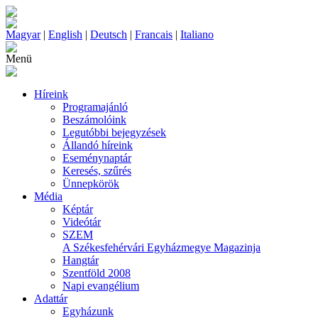
Magyar
|
English
|
Deutsch
|
Francais
|
Italiano
Menü
Híreink
Programajánló
Beszámolóink
Legutóbbi bejegyzések
Állandó híreink
Eseménynaptár
Keresés, szűrés
Ünnepkörök
Média
Képtár
Videótár
SZEM
A Székesfehérvári Egyházmegye Magazinja
Hangtár
Szentföld 2008
Napi evangélium
Adattár
Egyházunk