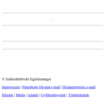
© Székesfehérvári Egyházmegye
Impresszum
|
Püspökség Hivatal e-mail
|
Honlapreferens e-mail
Híreink
|
Média
|
Adattár
|
Gyűjteményeink
|
Történelmünk