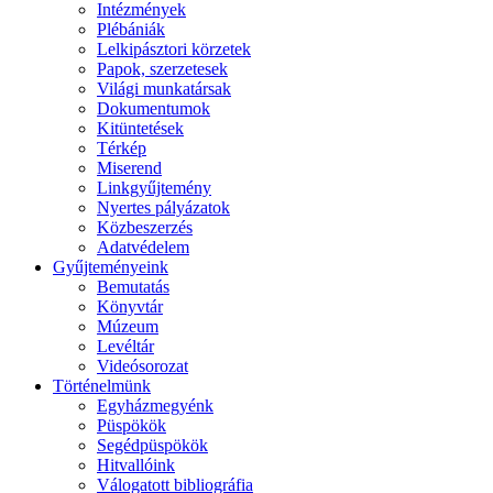
Intézmények
Plébániák
Lelkipásztori körzetek
Papok, szerzetesek
Világi munkatársak
Dokumentumok
Kitüntetések
Térkép
Miserend
Linkgyűjtemény
Nyertes pályázatok
Közbeszerzés
Adatvédelem
Gyűjteményeink
Bemutatás
Könyvtár
Múzeum
Levéltár
Videósorozat
Történelmünk
Egyházmegyénk
Püspökök
Segédpüspökök
Hitvallóink
Válogatott bibliográfia