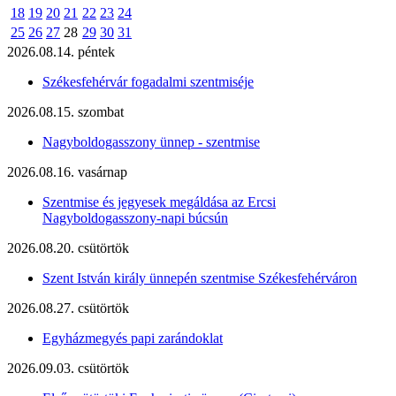
18
19
20
21
22
23
24
25
26
27
28
29
30
31
2026.08.14. péntek
Székesfehérvár fogadalmi szentmiséje
2026.08.15. szombat
Nagyboldogasszony ünnep - szentmise
2026.08.16. vasárnap
Szentmise és jegyesek megáldása az Ercsi
Nagyboldogasszony-napi búcsún
2026.08.20. csütörtök
Szent István király ünnepén szentmise Székesfehérváron
2026.08.27. csütörtök
Egyházmegyés papi zarándoklat
2026.09.03. csütörtök