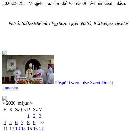
2026.05.25. - Megjelent az Örökké Való 2026. évi pünkösdi adása.
Videó: Székesfehérvári Egyházmegyei Stúdió, Körtvélyes Tivadar
Püspöki szentmise Szent Donát
ünnepén
<
2026. május
>
H
K
Sz
Cs
P
Sz
V
1
2
3
4
5
6
7
8
9
10
11
12
13
14
15
16
17