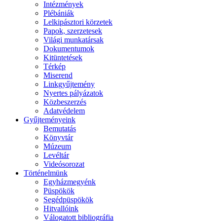
Intézmények
Plébániák
Lelkipásztori körzetek
Papok, szerzetesek
Világi munkatársak
Dokumentumok
Kitüntetések
Térkép
Miserend
Linkgyűjtemény
Nyertes pályázatok
Közbeszerzés
Adatvédelem
Gyűjteményeink
Bemutatás
Könyvtár
Múzeum
Levéltár
Videósorozat
Történelmünk
Egyházmegyénk
Püspökök
Segédpüspökök
Hitvallóink
Válogatott bibliográfia