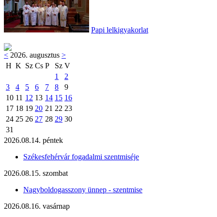
Papi lelkigyakorlat
<
2026. augusztus
>
H
K
Sz
Cs
P
Sz
V
1
2
3
4
5
6
7
8
9
10
11
12
13
14
15
16
17
18
19
20
21
22
23
24
25
26
27
28
29
30
31
2026.08.14. péntek
Székesfehérvár fogadalmi szentmiséje
2026.08.15. szombat
Nagyboldogasszony ünnep - szentmise
2026.08.16. vasárnap