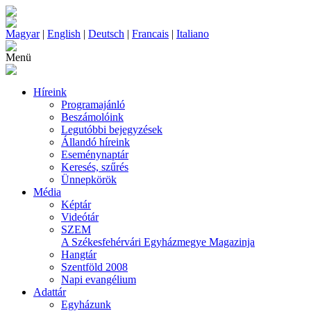
Magyar
|
English
|
Deutsch
|
Francais
|
Italiano
Menü
Híreink
Programajánló
Beszámolóink
Legutóbbi bejegyzések
Állandó híreink
Eseménynaptár
Keresés, szűrés
Ünnepkörök
Média
Képtár
Videótár
SZEM
A Székesfehérvári Egyházmegye Magazinja
Hangtár
Szentföld 2008
Napi evangélium
Adattár
Egyházunk