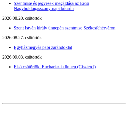
Szentmise és jegyesek megáldása az Ercsi
Nagyboldogasszony-napi búcsún
2026.08.20. csütörtök
Szent István király ünnepén szentmise Székesfehérváron
2026.08.27. csütörtök
Egyházmegyés papi zarándoklat
2026.09.03. csütörtök
Első csütörtöki Eucharisztia ünnep (Ciszterci)