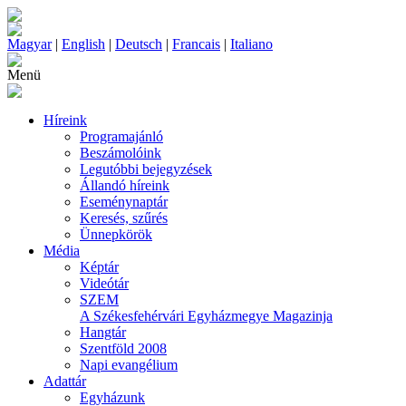
Magyar
|
English
|
Deutsch
|
Francais
|
Italiano
Menü
Híreink
Programajánló
Beszámolóink
Legutóbbi bejegyzések
Állandó híreink
Eseménynaptár
Keresés, szűrés
Ünnepkörök
Média
Képtár
Videótár
SZEM
A Székesfehérvári Egyházmegye Magazinja
Hangtár
Szentföld 2008
Napi evangélium
Adattár
Egyházunk