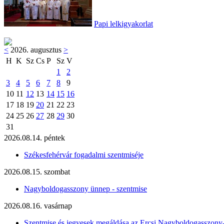
Papi lelkigyakorlat
<
2026. augusztus
>
H
K
Sz
Cs
P
Sz
V
1
2
3
4
5
6
7
8
9
10
11
12
13
14
15
16
17
18
19
20
21
22
23
24
25
26
27
28
29
30
31
2026.08.14. péntek
Székesfehérvár fogadalmi szentmiséje
2026.08.15. szombat
Nagyboldogasszony ünnep - szentmise
2026.08.16. vasárnap
Szentmise és jegyesek megáldása az Ercsi Nagyboldogasszony