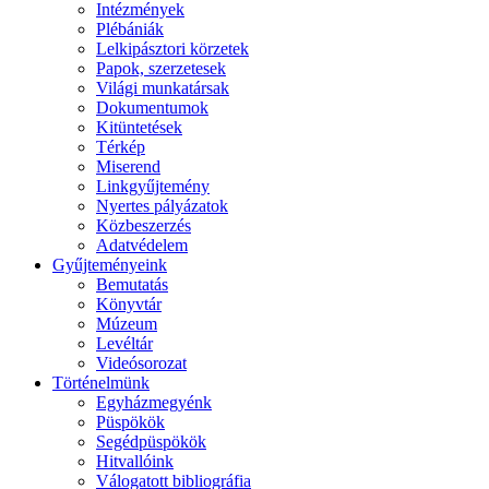
Intézmények
Plébániák
Lelkipásztori körzetek
Papok, szerzetesek
Világi munkatársak
Dokumentumok
Kitüntetések
Térkép
Miserend
Linkgyűjtemény
Nyertes pályázatok
Közbeszerzés
Adatvédelem
Gyűjteményeink
Bemutatás
Könyvtár
Múzeum
Levéltár
Videósorozat
Történelmünk
Egyházmegyénk
Püspökök
Segédpüspökök
Hitvallóink
Válogatott bibliográfia