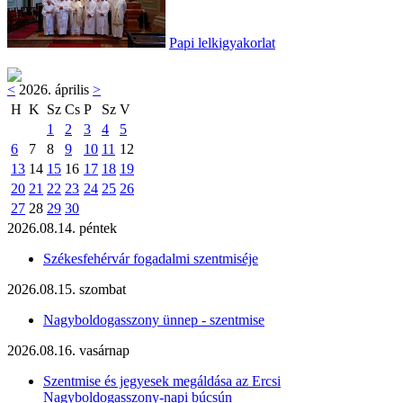
Papi lelkigyakorlat
<
2026. április
>
H
K
Sz
Cs
P
Sz
V
1
2
3
4
5
6
7
8
9
10
11
12
13
14
15
16
17
18
19
20
21
22
23
24
25
26
27
28
29
30
2026.08.14. péntek
Székesfehérvár fogadalmi szentmiséje
2026.08.15. szombat
Nagyboldogasszony ünnep - szentmise
2026.08.16. vasárnap
Szentmise és jegyesek megáldása az Ercsi
Nagyboldogasszony-napi búcsún