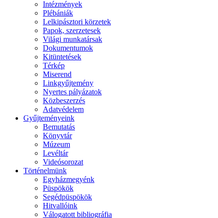
Intézmények
Plébániák
Lelkipásztori körzetek
Papok, szerzetesek
Világi munkatársak
Dokumentumok
Kitüntetések
Térkép
Miserend
Linkgyűjtemény
Nyertes pályázatok
Közbeszerzés
Adatvédelem
Gyűjteményeink
Bemutatás
Könyvtár
Múzeum
Levéltár
Videósorozat
Történelmünk
Egyházmegyénk
Püspökök
Segédpüspökök
Hitvallóink
Válogatott bibliográfia