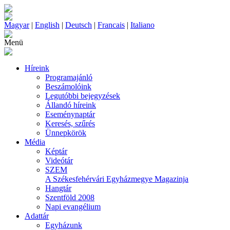
Magyar
|
English
|
Deutsch
|
Francais
|
Italiano
Menü
Híreink
Programajánló
Beszámolóink
Legutóbbi bejegyzések
Állandó híreink
Eseménynaptár
Keresés, szűrés
Ünnepkörök
Média
Képtár
Videótár
SZEM
A Székesfehérvári Egyházmegye Magazinja
Hangtár
Szentföld 2008
Napi evangélium
Adattár
Egyházunk