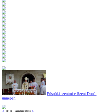
Püspöki szentmise Szent Donát
ünnepén
<
2026. augusztus
>