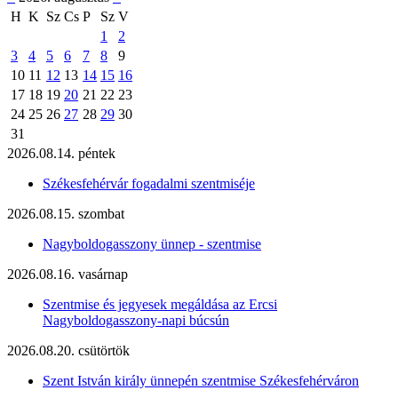
H
K
Sz
Cs
P
Sz
V
1
2
3
4
5
6
7
8
9
10
11
12
13
14
15
16
17
18
19
20
21
22
23
24
25
26
27
28
29
30
31
2026.08.14. péntek
Székesfehérvár fogadalmi szentmiséje
2026.08.15. szombat
Nagyboldogasszony ünnep - szentmise
2026.08.16. vasárnap
Szentmise és jegyesek megáldása az Ercsi
Nagyboldogasszony-napi búcsún
2026.08.20. csütörtök
Szent István király ünnepén szentmise Székesfehérváron