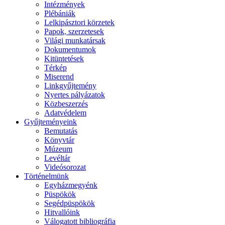
Intézmények
Plébániák
Lelkipásztori körzetek
Papok, szerzetesek
Világi munkatársak
Dokumentumok
Kitüntetések
Térkép
Miserend
Linkgyűjtemény
Nyertes pályázatok
Közbeszerzés
Adatvédelem
Gyűjteményeink
Bemutatás
Könyvtár
Múzeum
Levéltár
Videósorozat
Történelmünk
Egyházmegyénk
Püspökök
Segédpüspökök
Hitvallóink
Válogatott bibliográfia