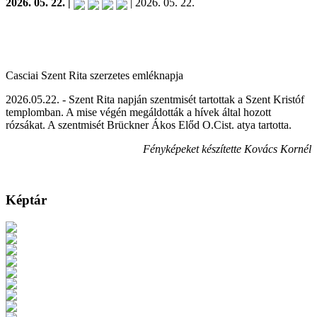
2026. 05. 22. |
| 2026. 05. 22.
Casciai Szent Rita szerzetes emléknapja
2026.05.22. - Szent Rita napján szentmisét tartottak a Szent Kristóf
templomban. A mise végén megáldották a hívek által hozott
rózsákat. A szentmisét Brückner Ákos Előd O.Cist. atya tartotta.
Fényképeket készítette Kovács Kornél
Képtár