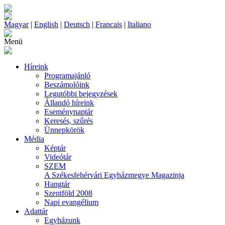
Magyar
|
English
|
Deutsch
|
Francais
|
Italiano
Menü
Híreink
Programajánló
Beszámolóink
Legutóbbi bejegyzések
Állandó híreink
Eseménynaptár
Keresés, szűrés
Ünnepkörök
Média
Képtár
Videótár
SZEM
A Székesfehérvári Egyházmegye Magazinja
Hangtár
Szentföld 2008
Napi evangélium
Adattár
Egyházunk