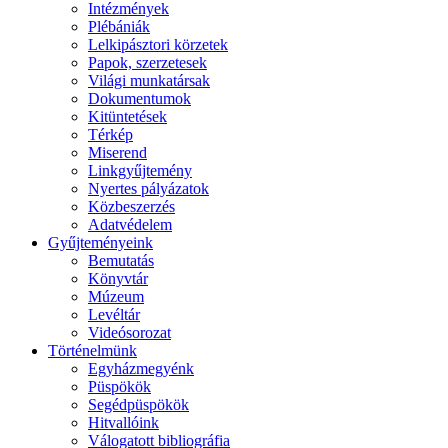
Intézmények
Plébániák
Lelkipásztori körzetek
Papok, szerzetesek
Világi munkatársak
Dokumentumok
Kitüntetések
Térkép
Miserend
Linkgyűjtemény
Nyertes pályázatok
Közbeszerzés
Adatvédelem
Gyűjteményeink
Bemutatás
Könyvtár
Múzeum
Levéltár
Videósorozat
Történelmünk
Egyházmegyénk
Püspökök
Segédpüspökök
Hitvallóink
Válogatott bibliográfia