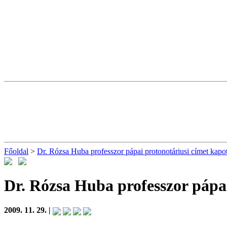
Főoldal
>
Dr. Rózsa Huba professzor pápai protonotáriusi címet kapot
Dr. Rózsa Huba professzor pápai
2009. 11. 29. |