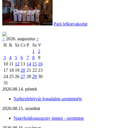
Papi lelkigyakorlat
<
2026. augusztus
>
H
K
Sz
Cs
P
Sz
V
1
2
3
4
5
6
7
8
9
10
11
12
13
14
15
16
17
18
19
20
21
22
23
24
25
26
27
28
29
30
31
2026.08.14. péntek
Székesfehérvár fogadalmi szentmiséje
2026.08.15. szombat
Nagyboldogasszony ünnep - szentmise
2026.08.16. vasárnap