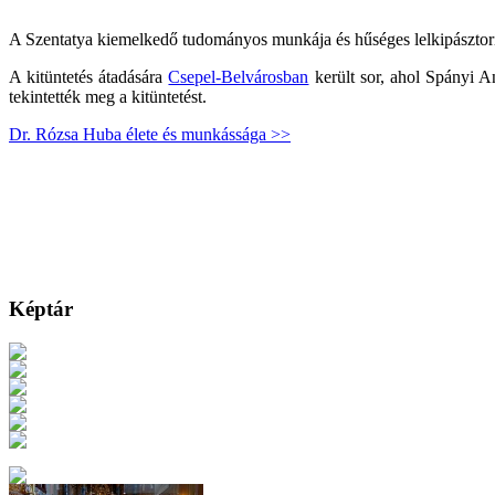
A Szentatya kiemelkedő tudományos munkája és hűséges lelkipásztori s
A kitüntetés átadására
Csepel-Belvárosban
került sor, ahol Spányi A
tekintették meg a kitüntetést.
Dr. Rózsa Huba élete és munkássága >>
Képtár