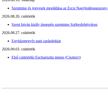
Szentmise és jegyesek megáldása az Ercsi Nagyboldogasszony
2026.08.20. csütörtök
Szent István király ünnepén szentmise Székesfehérváron
2026.08.27. csütörtök
Egyházmegyés papi zarándoklat
2026.09.03. csütörtök
Első csütörtöki Eucharisztia ünnep (Ciszterci)