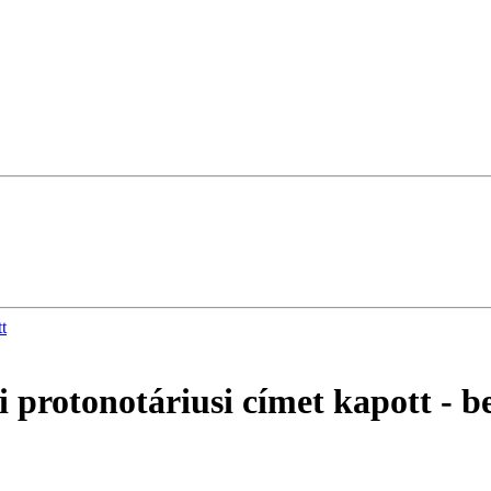
t
 protonotáriusi címet kapott
- b