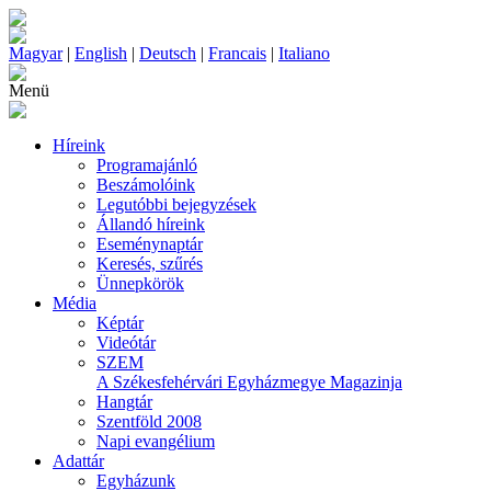
Magyar
|
English
|
Deutsch
|
Francais
|
Italiano
Menü
Híreink
Programajánló
Beszámolóink
Legutóbbi bejegyzések
Állandó híreink
Eseménynaptár
Keresés, szűrés
Ünnepkörök
Média
Képtár
Videótár
SZEM
A Székesfehérvári Egyházmegye Magazinja
Hangtár
Szentföld 2008
Napi evangélium
Adattár
Egyházunk