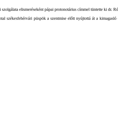
zolgálata elismeréseként pápai protonotárius címmel tüntette ki dr. R
ntal székesfehérvári püspök a szentmise előtt nyújtottá át a kimagasl