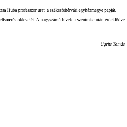
ózsa Huba professzor urat, a székesfehérvári egyházmegye papját.
ó elismerés oklevelét. A nagyszámú hívek a szentmise után érdeklődve
Ugrits Tamás