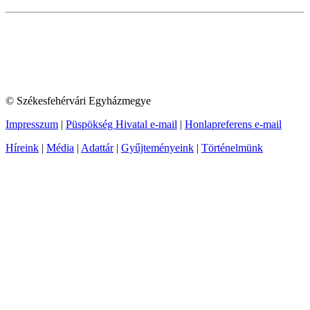
© Székesfehérvári Egyházmegye
Impresszum
|
Püspökség Hivatal e-mail
|
Honlapreferens e-mail
Híreink
|
Média
|
Adattár
|
Gyűjteményeink
|
Történelmünk