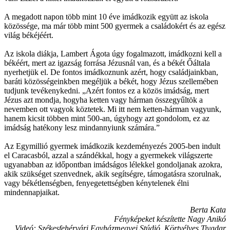
A megadott napon több mint 10 éve imádkozik együtt az iskola
közössége, ma már több mint 500 gyermek a családokért és az egész
világ békéjéért.
Az iskola diákja, Lambert Ágota úgy fogalmazott, imádkozni kell a
békéért, mert az igazság forrása Jézusnál van, és a békét Őáltala
nyerhetjük el. De fontos imádkoznunk azért, hogy családjainkban,
baráti közösségeinkben megéljük a békét, hogy Jézus szellemében
tudjunk tevékenykedni. „Azért fontos ez a közös imádság, mert
Jézus azt mondja, hogyha ketten vagy hárman összegyűltök a
nevemben ott vagyok köztetek. Mi itt nem ketten-hárman vagyunk,
hanem kicsit többen mint 500-an, úgyhogy azt gondolom, ez az
imádság hatékony lesz mindannyiunk számára.”
Az Egymillió gyermek imádkozik kezdeményezés 2005-ben indult
el Caracasból, azzal a szándékkal, hogy a gyermekek világszerte
ugyanabban az időpontban imádságos lélekkel gondoljanak azokra,
akik szükséget szenvednek, akik segítségre, támogatásra szorulnak,
vagy békétlenségben, fenyegetettségben kénytelenek élni
mindennapjaikat.
Berta Kata
Fényképeket készítette Nagy Anikó
Videó: Székesfehérvári Egyházmegyei Stúdió, Körtvélyes Tivadar