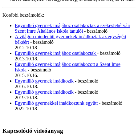
Korábbi beszámolók:
Egymillió gyermek imájához csatlakoztak a székesfehérvári
Szent Imre Általános Iskola tanulói
- beszámoló
A világon mindenütt gyermekek imádkoztak az egységért
békéért
- beszámoló
2012.10.18.
Egymillió gyermek imájához csatlakoztak
- beszámoló
2013.10.18.
Egymillió gyermek imájához csatlakozott a Szent Imre
Iskola
- beszámoló
2015.10.16.
Egymillió gyermek imádkozik
- beszámoló
2016.10.18.
Egymillió gyermek imádkozik
- beszámoló
2019.10.18.
Egymillió gyermekkel imádkoztunk együtt
- beszámoló
2022.10.18.
Kapcsolódó videóanyag