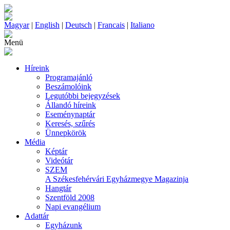
Magyar
|
English
|
Deutsch
|
Francais
|
Italiano
Menü
Híreink
Programajánló
Beszámolóink
Legutóbbi bejegyzések
Állandó híreink
Eseménynaptár
Keresés, szűrés
Ünnepkörök
Média
Képtár
Videótár
SZEM
A Székesfehérvári Egyházmegye Magazinja
Hangtár
Szentföld 2008
Napi evangélium
Adattár
Egyházunk