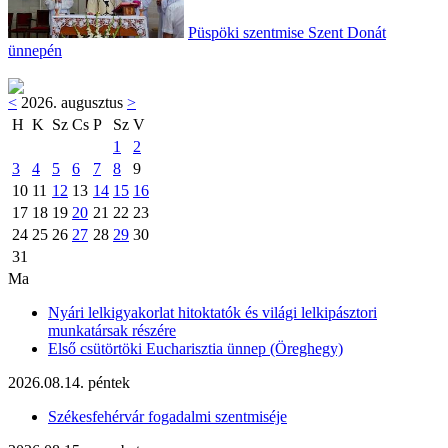
Püspöki szentmise Szent Donát
ünnepén
<
2026. augusztus
>
H
K
Sz
Cs
P
Sz
V
1
2
3
4
5
6
7
8
9
10
11
12
13
14
15
16
17
18
19
20
21
22
23
24
25
26
27
28
29
30
31
Ma
Nyári lelkigyakorlat hitoktatók és világi lelkipásztori
munkatársak részére
Első csütörtöki Eucharisztia ünnep (Öreghegy)
2026.08.14. péntek
Székesfehérvár fogadalmi szentmiséje