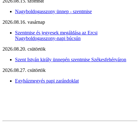
2026.08.15. szombat
Nagyboldogasszony ünnep - szentmise
2026.08.16. vasárnap
Szentmise és jegyesek megáldása az Ercsi
Nagyboldogasszony-napi búcsún
2026.08.20. csütörtök
Szent István király ünnepén szentmise Székesfehérváron
2026.08.27. csütörtök
Egyházmegyés papi zarándoklat