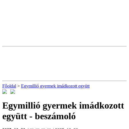
Főoldal
>
Egymillió gyermek imádkozott együtt
Egymillió gyermek imádkozott
együtt
- beszámoló