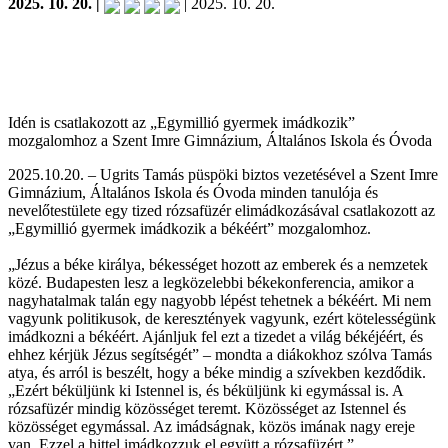
2025. 10. 20. |
| 2025. 10. 20.
Idén is csatlakozott az „Egymillió gyermek imádkozik”
mozgalomhoz a Szent Imre Gimnázium, Általános Iskola és Óvoda
2025.10.20. – Ugrits Tamás püspöki biztos vezetésével a Szent Imre
Gimnázium, Általános Iskola és Óvoda minden tanulója és
nevelőtestülete egy tized rózsafüzér elimádkozásával csatlakozott az
„Egymillió gyermek imádkozik a békéért” mozgalomhoz.
„Jézus a béke királya, békességet hozott az emberek és a nemzetek
közé. Budapesten lesz a legközelebbi békekonferencia, amikor a
nagyhatalmak talán egy nagyobb lépést tehetnek a békéért. Mi nem
vagyunk politikusok, de keresztények vagyunk, ezért kötelességünk
imádkozni a békéért. Ajánljuk fel ezt a tizedet a világ békéjéért, és
ehhez kérjük Jézus segítségét” – mondta a diákokhoz szólva Tamás
atya, és arról is beszélt, hogy a béke mindig a szívekben kezdődik.
„Ezért béküljünk ki Istennel is, és béküljünk ki egymással is. A
rózsafüzér mindig közösséget teremt. Közösséget az Istennel és
közösséget egymással. Az imádságnak, közös imának nagy ereje
van. Ezzel a hittel imádkozzuk el együtt a rózsafüzért.”