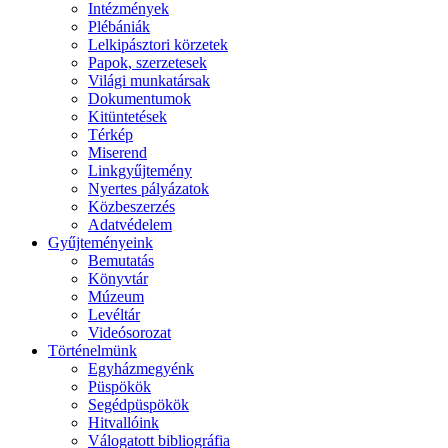
Intézmények
Plébániák
Lelkipásztori körzetek
Papok, szerzetesek
Világi munkatársak
Dokumentumok
Kitüntetések
Térkép
Miserend
Linkgyűjtemény
Nyertes pályázatok
Közbeszerzés
Adatvédelem
Gyűjteményeink
Bemutatás
Könyvtár
Múzeum
Levéltár
Videósorozat
Történelmünk
Egyházmegyénk
Püspökök
Segédpüspökök
Hitvallóink
Válogatott bibliográfia