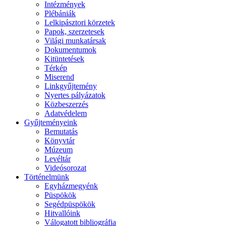
Intézmények
Plébániák
Lelkipásztori körzetek
Papok, szerzetesek
Világi munkatársak
Dokumentumok
Kitüntetések
Térkép
Miserend
Linkgyűjtemény
Nyertes pályázatok
Közbeszerzés
Adatvédelem
Gyűjteményeink
Bemutatás
Könyvtár
Múzeum
Levéltár
Videósorozat
Történelmünk
Egyházmegyénk
Püspökök
Segédpüspökök
Hitvallóink
Válogatott bibliográfia