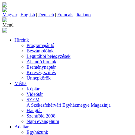
Magyar
|
English
|
Deutsch
|
Francais
|
Italiano
Menü
Híreink
Programajánló
Beszámolóink
Legutóbbi bejegyzések
Állandó híreink
Eseménynaptár
Keresés, szűrés
Ünnepkörök
Média
Képtár
Videótár
SZEM
A Székesfehérvári Egyházmegye Magazinja
Hangtár
Szentföld 2008
Napi evangélium
Adattár
Egyházunk