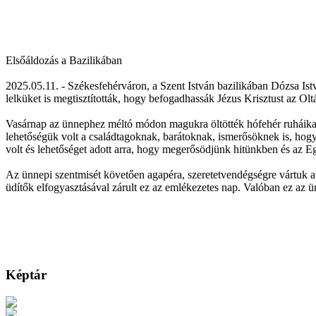
Elsőáldozás a Bazilikában
2025.05.11. - Székesfehérváron, a Szent István bazilikában Dózsa Ist
lelküket is megtisztították, hogy befogadhassák Jézus Krisztust az Olt
Vasárnap az ünnephez méltó módon magukra öltötték hófehér ruháikat, 
lehetőségük volt a családtagoknak, barátoknak, ismerősöknek is, hogy 
volt és lehetőséget adott arra, hogy megerősödjünk hitünkben és az 
Az ünnepi szentmisét követően agapéra, szeretetvendégségre vártuk a 
üdítők elfogyasztásával zárult ez az emlékezetes nap. Valóban ez az ünn
Képtár