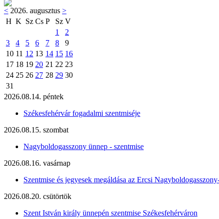
<
2026. augusztus
>
H
K
Sz
Cs
P
Sz
V
1
2
3
4
5
6
7
8
9
10
11
12
13
14
15
16
17
18
19
20
21
22
23
24
25
26
27
28
29
30
31
2026.08.14. péntek
Székesfehérvár fogadalmi szentmiséje
2026.08.15. szombat
Nagyboldogasszony ünnep - szentmise
2026.08.16. vasárnap
Szentmise és jegyesek megáldása az Ercsi Nagyboldogasszony
2026.08.20. csütörtök
Szent István király ünnepén szentmise Székesfehérváron