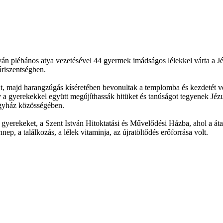
ván plébános atya vezetésével 44 gyermek imádságos lélekkel várta a Jé
áriszentségben.
majd harangzúgás kíséretében bevonultak a templomba és kezdetét vette
a gyerekekkel együtt megújíthassák hitüket és tanúságot tegyenek Jézus 
Egyház közösségében.
gyerekeket, a Szent István Hitoktatási és Művelődési Házba, ahol a át
ep, a találkozás, a lélek vitaminja, az újratöltődés erőforrása volt.