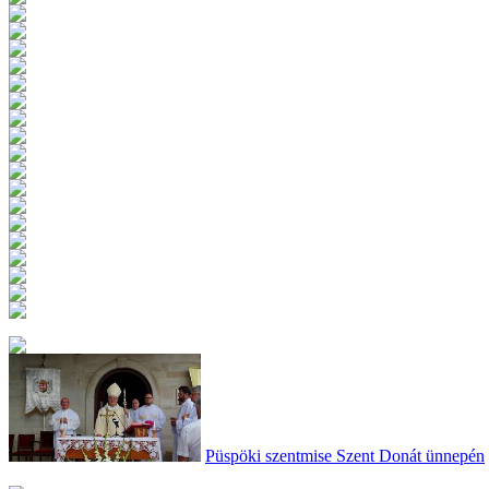
Püspöki szentmise Szent Donát ünnepén