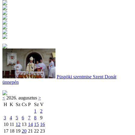
Püspöki szentmise Szent Donát
ünnepén
<
2026. augusztus
>
H
K
Sz
Cs
P
Sz
V
1
2
3
4
5
6
7
8
9
10
11
12
13
14
15
16
17
18
19
20
21
22
23