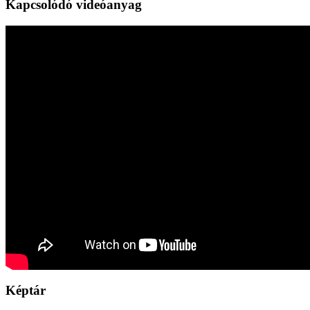
Kapcsolódó videóanyag
Képtár