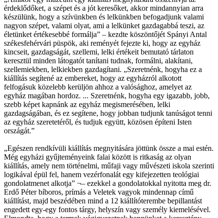
érdeklődőket, a szépet és a jót keresőket, akkor mindannyian arra
készülünk, hogy a szívünkben és lelkünkben befogadjunk valami
nagyon szépet, valami olyat, ami a lelkünket gazdagabbá teszi, az
életünket értékesebbé formálja” – kezdte köszöntőjét Spányi Antal
székesfehérvári püspök, aki reményét fejezte ki, hogy az egyház
kincseit, gazdagságát, szellemi, lelki értékeit bemutató tárlaton
keresztül minden látogatót tanítani tudnak, formálni, alakítani,
szellemiekben, lelkiekben gazdagítani. „Szeretnénk, hogyha ez a
kiállítás segítené az embereket, hogy az egyházról alkotott
felfogásuk közelebb kerüljön ahhoz a valósághoz, amelyet az
egyház magában hordoz. ... Szeretnénk, hogyha egy igazabb, jobb,
szebb képet kapnánk az egyház megismerésében, lelki
gazdagságában, és ez segítene, hogy jobban tudjunk tanúságot tenni
az egyház szeretetéről, és tudjuk együtt, közösen építeni Isten
országát.”
„Egészen rendkívüli kiállítás megnyitására jöttünk össze a mai estén.
Még egyházi gyűjteményeink falai között is ritkaság az olyan
kiállítás, amely nem történelmi, műfaji vagy művészeti iskola szerinti
logikával épül fel, hanem vezérfonalát egy kifejezetten teológiai
gondolatmenet alkotja” ¬– ezekkel a gondolatokkal nyitotta meg dr.
Erdő Péter bíboros, prímás a Veletek vagyok mindennap című
kiállítást, majd beszédében mind a 12 kiállítóterembe bepillantást
engedett egy-egy fontos tárgy, helyszín vagy személy kiemelésével.