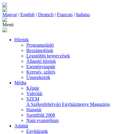
Magyar
|
English
|
Deutsch
|
Francais
|
Italiano
Menü
Híreink
Programajánló
Beszámolóink
Legutóbbi bejegyzések
Állandó híreink
Eseménynaptár
Keresés, szűrés
Ünnepkörök
Média
Képtár
Videótár
SZEM
A Székesfehérvári Egyházmegye Magazinja
Hangtár
Szentföld 2008
Napi evangélium
Adattár
Egyházunk