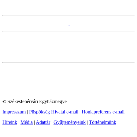
© Székesfehérvári Egyházmegye
Impresszum
|
Püspökség Hivatal e-mail
|
Honlapreferens e-mail
Híreink
|
Média
|
Adattár
|
Gyűjteményeink
|
Történelmünk