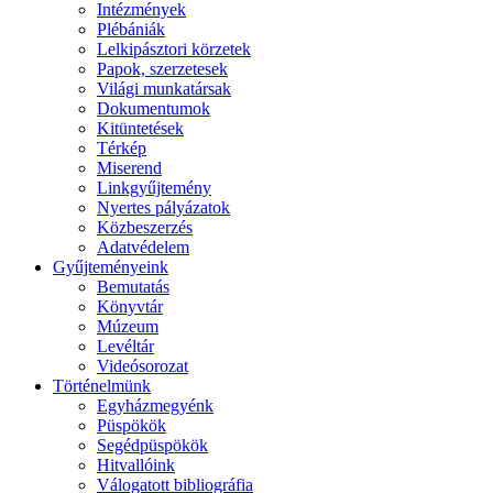
Intézmények
Plébániák
Lelkipásztori körzetek
Papok, szerzetesek
Világi munkatársak
Dokumentumok
Kitüntetések
Térkép
Miserend
Linkgyűjtemény
Nyertes pályázatok
Közbeszerzés
Adatvédelem
Gyűjteményeink
Bemutatás
Könyvtár
Múzeum
Levéltár
Videósorozat
Történelmünk
Egyházmegyénk
Püspökök
Segédpüspökök
Hitvallóink
Válogatott bibliográfia