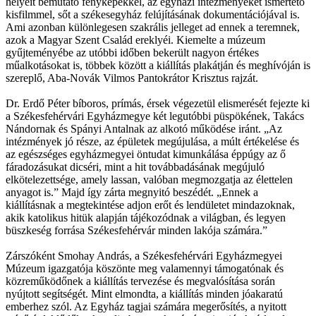
helyeit bemutató fényképekkel, az egyházi intézményeket ismertető
kisfilmmel, sőt a székesegyház felújításának dokumentációjával is.
Ami azonban különlegesen szakrális jelleget ad ennek a teremnek,
azok a Magyar Szent Család ereklyéi. Kiemelte a múzeum
gyűjteményébe az utóbbi időben bekerült nagyon értékes
műalkotásokat is, többek között a kiállítás plakátján és meghívóján is
szereplő, Aba-Novák Vilmos Pantokrátor Krisztus rajzát.
Dr. Erdő Péter bíboros, prímás, érsek végezetül elismerését fejezte ki
a Székesfehérvári Egyházmegye két legutóbbi püspökének, Takács
Nándornak és Spányi Antalnak az alkotó működése iránt. „Az
intézmények jó része, az épületek megújulása, a múlt értékelése és
az egészséges egyházmegyei öntudat kimunkálása éppúgy az ő
fáradozásukat dicséri, mint a hit továbbadásának megújuló
elkötelezettsége, amely lassan, valóban megmozgatja az élettelen
anyagot is.” Majd így zárta megnyitó beszédét. „Ennek a
kiállításnak a megtekintése adjon erőt és lendületet mindazoknak,
akik katolikus hitük alapján tájékozódnak a világban, és legyen
büszkeség forrása Székesfehérvár minden lakója számára.”
Zárszóként Smohay András, a Székesfehérvári Egyházmegyei
Múzeum igazgatója köszönte meg valamennyi támogatónak és
közreműködőnek a kiállítás tervezése és megvalósítása során
nyújtott segítségét. Mint elmondta, a kiállítás minden jóakaratú
emberhez szól. Az Egyház tagjai számára megerősítés, a nyitott