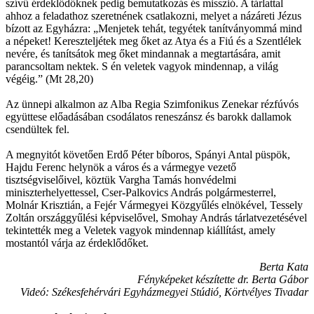
szívű érdeklődőknek pedig bemutatkozás és misszió. A tárlattal
ahhoz a feladathoz szeretnének csatlakozni, melyet a názáreti Jézus
bízott az Egyházra: „Menjetek tehát, tegyétek tanítványommá mind
a népeket! Kereszteljétek meg őket az Atya és a Fiú és a Szentlélek
nevére, és tanítsátok meg őket mindannak a megtartására, amit
parancsoltam nektek. S én veletek vagyok mindennap, a világ
végéig.” (Mt 28,20)
Az ünnepi alkalmon az Alba Regia Szimfonikus Zenekar rézfúvós
együttese előadásában csodálatos reneszánsz és barokk dallamok
csendültek fel.
A megnyitót követően Erdő Péter bíboros, Spányi Antal püspök,
Hajdu Ferenc helynök a város és a vármegye vezető
tisztségviselőivel, köztük Vargha Tamás honvédelmi
miniszterhelyettessel, Cser-Palkovics András polgármesterrel,
Molnár Krisztián, a Fejér Vármegyei Közgyűlés elnökével, Tessely
Zoltán országgyűlési képviselővel, Smohay András tárlatvezetésével
tekintették meg a Veletek vagyok mindennap kiállítást, amely
mostantól várja az érdeklődőket.
Berta Kata
Fényképeket készítette dr. Berta Gábor
Videó: Székesfehérvári Egyházmegyei Stúdió, Körtvélyes Tivadar