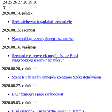
24
25
26
27
28
29
30
31
2026.08.14. péntek
Székesfehérvár fogadalmi szentmiséje
2026.08.15. szombat
Nagyboldogasszony ünnep - szentmise
2026.08.16. vasárnap
Szentmise és jegyesek megáldása az Ercsi
Nagyboldogasszony-napi búcsún
2026.08.20. csütörtök
Szent István király ünnepén szentmise Székesfehérváron
2026.08.27. csütörtök
Egyházmegyés papi zarándoklat
2026.09.03. csütörtök
Első csütörtöki Eucharisztia ünnep (Ciszterci)