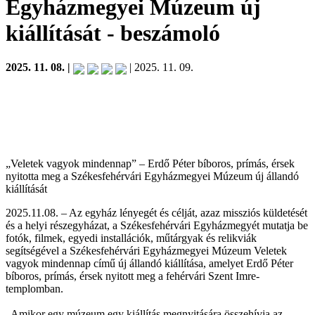
Egyházmegyei Múzeum új
kiállítását
- beszámoló
2025. 11. 08. |
| 2025. 11. 09.
„Veletek vagyok mindennap” – Erdő Péter bíboros, prímás, érsek
nyitotta meg a Székesfehérvári Egyházmegyei Múzeum új állandó
kiállítását
2025.11.08. – Az egyház lényegét és célját, azaz missziós küldetését
és a helyi részegyházat, a Székesfehérvári Egyházmegyét mutatja be
fotók, filmek, egyedi installációk, műtárgyak és relikviák
segítségével a Székesfehérvári Egyházmegyei Múzeum Veletek
vagyok mindennap című új állandó kiállítása, amelyet Erdő Péter
bíboros, prímás, érsek nyitott meg a fehérvári Szent Imre-
templomban.
„Amikor egy múzeum egy kiállítás megnyitására összehívja az