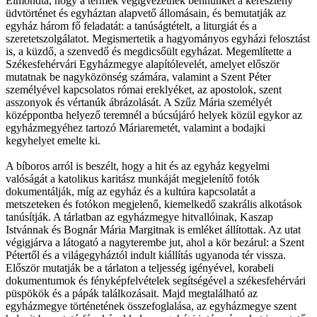
Elmondta, hogy a termek végigvezetnek bennünket a keresztény
üdvtörténet és egyháztan alapvető állomásain, és bemutatják az
egyház három fő feladatát: a tanúságtételt, a liturgiát és a
szeretetszolgálatot. Megismertetik a hagyományos egyházi felosztást
is, a küzdő, a szenvedő és megdicsőült egyházat. Megemlítette a
Székesfehérvári Egyházmegye alapítólevelét, amelyet először
mutatnak be nagyközönség számára, valamint a Szent Péter
személyével kapcsolatos római ereklyéket, az apostolok, szent
asszonyok és vértanúk ábrázolását. A Szűz Mária személyét
középpontba helyező teremnél a búcsújáró helyek közül egykor az
egyházmegyéhez tartozó Máriaremetét, valamint a bodajki
kegyhelyet emelte ki.
A bíboros arról is beszélt, hogy a hit és az egyház kegyelmi
valóságát a katolikus karitász munkáját megjelenítő fotók
dokumentálják, míg az egyház és a kultúra kapcsolatát a
metszeteken és fotókon megjelenő, kiemelkedő szakrális alkotások
tanúsítják. A tárlatban az egyházmegye hitvallóinak, Kaszap
Istvánnak és Bognár Mária Margitnak is emléket állítottak. Az utat
végigjárva a látogató a nagyterembe jut, ahol a kör bezárul: a Szent
Pétertől és a világegyháztól indult kiállítás ugyanoda tér vissza.
Először mutatják be a tárlaton a teljesség igényével, korabeli
dokumentumok és fényképfelvételek segítségével a székesfehérvári
püspökök és a pápák találkozásait. Majd megtalálható az
egyházmegye történetének összefoglalása, az egyházmegye szent