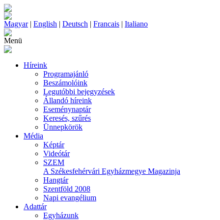
Magyar
|
English
|
Deutsch
|
Francais
|
Italiano
Menü
Híreink
Programajánló
Beszámolóink
Legutóbbi bejegyzések
Állandó híreink
Eseménynaptár
Keresés, szűrés
Ünnepkörök
Média
Képtár
Videótár
SZEM
A Székesfehérvári Egyházmegye Magazinja
Hangtár
Szentföld 2008
Napi evangélium
Adattár
Egyházunk