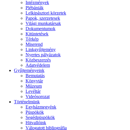
Intézmények
Plébániák
Lelkipásztori körzetek
Papok, szerzetesek
Világi munkatársak
Dokumentumok
Kitüntetések
Térkép
Miserend
Linkgyűjtemény
Nyertes pályázatok
Közbeszerzés
Adatvédelem
Gyűjteményeink
Bemutatás
Könyvtár
Múzeum
Levéltár
Videósorozat
Történelmünk
Egyházmegyénk
Püspökök
Segédpüspökök
Hitvallóink
Válogatott bibliográfia