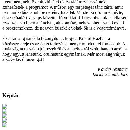
nyereménynek. Ezenkívül játékok és vidám zeneszámok
színesítették a programot. A műsort egy fergeteges tánc zárta, amit
pár munkatárs tanult be néhány fiatallal. Mindenki örömmel nézte,
és az előadást vastaps követte. Jó volt látni, hogy olyanok is lelkesen
részt vettek ebben a táncban, akik amúgy nehezebben csatlakoznak
a programokhoz, de nagyon büszkék voltak ők is a végeredményre.
Ez a farsang ismét bebizonyította, hogy a Kristóf Házban a
közösség ereje és az összetartozás élménye mindennél fontosabb. A
mulatság nemcsak a jelmezekről és a játékokról szólt, hanem arról is,
hogy együtt lehetünk, örülhetünk egymásnak. Már most alig várjuk
a következő farsangot!
Kovács Szandra
karitász munkatárs
Képtár