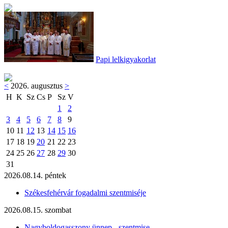
Papi lelkigyakorlat
<
2026. augusztus
>
H
K
Sz
Cs
P
Sz
V
1
2
3
4
5
6
7
8
9
10
11
12
13
14
15
16
17
18
19
20
21
22
23
24
25
26
27
28
29
30
31
2026.08.14. péntek
Székesfehérvár fogadalmi szentmiséje
2026.08.15. szombat
Nagyboldogasszony ünnep - szentmise