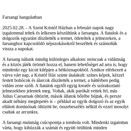
Farsangi hangulatban
2025.02.28. -
A Szent Kristóf Házban a februári napok nagy
izgalommal teltek és lelkesen készültünk a farsangra. A fiatalok és a
dolgozók egyaránt díszítették a termet, ötleteltek a jelmezeken, a
farsanghoz kapcsolódó népszokásokról beszéltek és számolták
vissza a napokat.
A farsang nálunk mindig különleges alkalom: nemcsak a vidámság
és a közös játék örömét hozza el, hanem lehetőséget ad arra is, hogy
mindenki egy kicsit kilépjen a hétköznapokból. Amikor elérkezett a
várva várt nap, a Kristóf Ház szinte átalakult: színes képek, kézzel
festett bohócok és álarcok díszítették a termet, a háttérben pedig
vidám zene szólt. A fiatalok egytől egyig kreatív és szórakoztató
jelmezekben jelentek meg. Voltak, akik parókát vettek fel, más
Julius Caesarnak öltözött, mások állatok bőrébe bújtak, és persze
akadt néhány meglepetés is – például az egyik dolgozó és az egyik
ellátott dominónak öltözött be, összebeszélés nélkül és ezzel mosolyt
csaltak az arcunkra.
A farsangi mulatság csúcspontja a tombola volt. Mindenki izgatottan
várta, hogy kihúzzák a számát és együtt örültünk minden