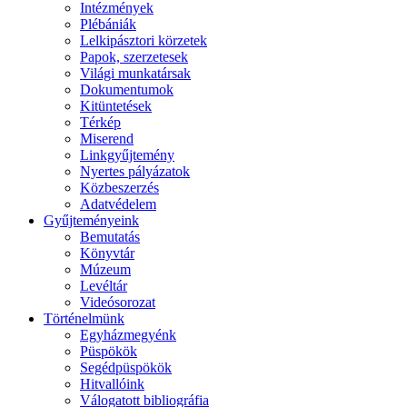
Intézmények
Plébániák
Lelkipásztori körzetek
Papok, szerzetesek
Világi munkatársak
Dokumentumok
Kitüntetések
Térkép
Miserend
Linkgyűjtemény
Nyertes pályázatok
Közbeszerzés
Adatvédelem
Gyűjteményeink
Bemutatás
Könyvtár
Múzeum
Levéltár
Videósorozat
Történelmünk
Egyházmegyénk
Püspökök
Segédpüspökök
Hitvallóink
Válogatott bibliográfia