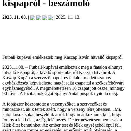
kispapról
- beszámoló
2025. 11. 08. |
| 2025. 11. 13.
Futball-kupával emlékeztek meg Kaszap István hitvalló kispapról
2025.11.08. – Futball-kupával emlékeztek meg a fiatalon elhunyt
hitvalló kispapról, a kiváló sportemberről Kaszap Istvánról. A
Kaszap Kupán a szervező papok és fiatalok mellett számos
egyházközség képviseltette magát saját csapattal a székesfehérvári
egyházmegyéből. A megmérettetésen 10 csapat jött össze, mintegy
90 fővel. A focibajnokságot Spányi Antal püspök nyitotta meg.
A főpásztor köszöntötte a versenyzőket, a szervezőket és
mindazokat, akik tettek azért, hogy a verseny létrejöhessen. „Mi,
katolikusok sokat beszélünk arról, hogy imádkoznunk kell, hogy
fontos a lelki élet, az Ég felé nézés. De természetesen nem csak a
lélek éltet bennünket. Az ember test és lélek egységéből épül fel,
ezért nagyon fontos az egészség, az erőnlét, az állóképesség, a