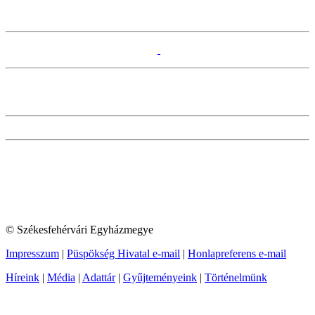
© Székesfehérvári Egyházmegye
Impresszum
|
Püspökség Hivatal e-mail
|
Honlapreferens e-mail
Híreink
|
Média
|
Adattár
|
Gyűjteményeink
|
Történelmünk