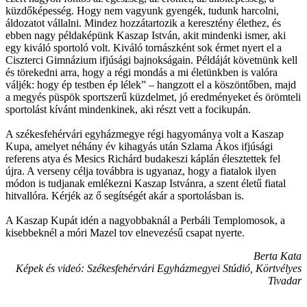
küzdőképesség. Hogy nem vagyunk gyengék, tudunk harcolni,
áldozatot vállalni. Mindez hozzátartozik a keresztény élethez, és
ebben nagy példaképünk Kaszap István, akit mindenki ismer, aki
egy kiváló sportoló volt. Kiváló tornászként sok érmet nyert el a
Ciszterci Gimnázium ifjúsági bajnokságain. Példáját követnünk kell
és törekedni arra, hogy a régi mondás a mi életünkben is valóra
váljék: hogy ép testben ép lélek” – hangzott el a köszöntőben, majd
a megyés püspök sportszerű küzdelmet, jó eredményeket és örömteli
sportolást kívánt mindenkinek, aki részt vett a focikupán.
A székesfehérvári egyházmegye régi hagyománya volt a Kaszap
Kupa, amelyet néhány év kihagyás után Szlama Ákos ifjúsági
referens atya és Mesics Richárd budakeszi káplán élesztettek fel
újra. A verseny célja továbbra is ugyanaz, hogy a fiatalok ilyen
módon is tudjanak emlékezni Kaszap Istvánra, a szent életű fiatal
hitvallóra. Kérjék az ő segítségét akár a sportolásban is.
A Kaszap Kupát idén a nagyobbaknál a Perbáli Templomosok, a
kisebbeknél a móri Mazel tov elnevezésű csapat nyerte.
Berta Kata
Képek és videó: Székesfehérvári Egyházmegyei Stúdió, Körtvélyes
Tivadar