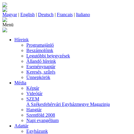
Magyar
|
English
|
Deutsch
|
Francais
|
Italiano
Menü
Híreink
Programajánló
Beszámolóink
Legutóbbi bejegyzések
Állandó híreink
Eseménynaptár
Keresés, szűrés
Ünnepkörök
Média
Képtár
Videótár
SZEM
A Székesfehérvári Egyházmegye Magazinja
Hangtár
Szentföld 2008
Napi evangélium
Adattár
Egyházunk