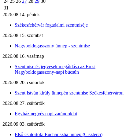
24
25
26
27
28
29
30
31
2026.08.14. péntek
Székesfehérvár fogadalmi szentmiséje
2026.08.15. szombat
Nagyboldogasszony ünnep - szentmise
2026.08.16. vasárnap
Szentmise és jegyesek megáldása az Ercsi
Nagyboldogasszony-napi búcsún
2026.08.20. csütörtök
Szent István király ünnepén szentmise Székesfehérváron
2026.08.27. csütörtök
Egyházmegyés papi zarándoklat
2026.09.03. csütörtök
Első csütörtöki Eucharisztia ünnep (Ciszterci)