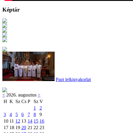
Képtár
Papi lelkigyakorlat
<
2026. augusztus
>
H
K
Sz
Cs
P
Sz
V
1
2
3
4
5
6
7
8
9
10
11
12
13
14
15
16
17
18
19
20
21
22
23