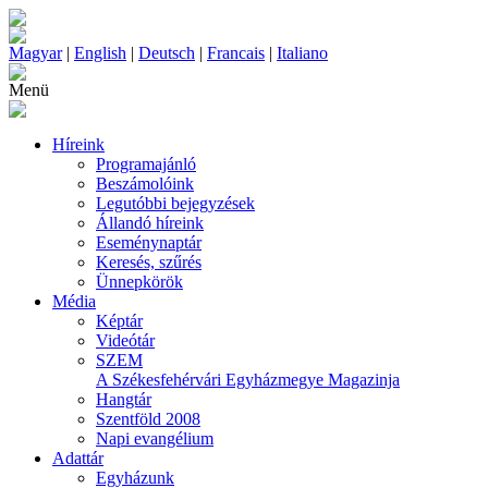
Magyar
|
English
|
Deutsch
|
Francais
|
Italiano
Menü
Híreink
Programajánló
Beszámolóink
Legutóbbi bejegyzések
Állandó híreink
Eseménynaptár
Keresés, szűrés
Ünnepkörök
Média
Képtár
Videótár
SZEM
A Székesfehérvári Egyházmegye Magazinja
Hangtár
Szentföld 2008
Napi evangélium
Adattár
Egyházunk