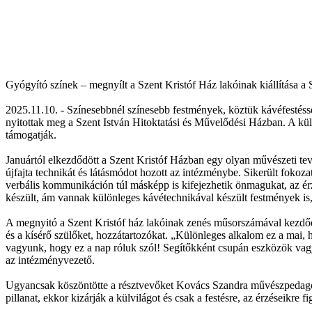
Gyógyító színek – megnyílt a Szent Kristóf Ház lakóinak kiállítása 
2025.11.10. - Színesebbnél színesebb festmények, köztük kávéfestéssel
nyitottak meg a Szent István Hitoktatási és Művelődési Házban. A külön
támogatják.
Januártól elkezdődött a Szent Kristóf Házban egy olyan művészeti t
újfajta technikát és látásmódot hozott az intézménybe. Sikerült fokoz
verbális kommunikáción túl másképp is kifejezhetik önmagukat, az érz
készült, ám vannak különleges kávétechnikával készült festmények is,
A megnyitó a Szent Kristóf ház lakóinak zenés műsorszámával kezdődöt
és a kísérő szülőket, hozzátartozókat. „Különleges alkalom ez a mai, hi
vagyunk, hogy ez a nap róluk szól! Segítőkként csupán eszközök vagy
az intézményvezető.
Ugyancsak köszöntötte a résztvevőket Kovács Szandra művészpedagógus
pillanat, ekkor kizárják a külvilágot és csak a festésre, az érzéseikre