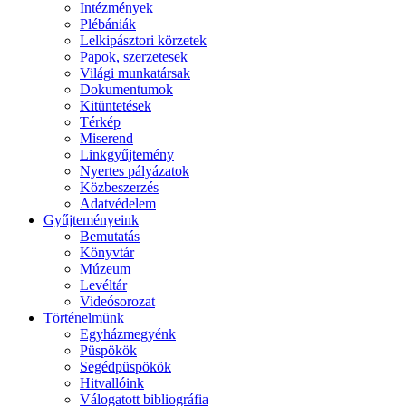
Intézmények
Plébániák
Lelkipásztori körzetek
Papok, szerzetesek
Világi munkatársak
Dokumentumok
Kitüntetések
Térkép
Miserend
Linkgyűjtemény
Nyertes pályázatok
Közbeszerzés
Adatvédelem
Gyűjteményeink
Bemutatás
Könyvtár
Múzeum
Levéltár
Videósorozat
Történelmünk
Egyházmegyénk
Püspökök
Segédpüspökök
Hitvallóink
Válogatott bibliográfia