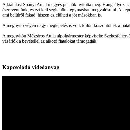
A kiállítást Spányi Antal megyés püspök nyitotta meg. Hangsúlyozta: h
észrevennünk, és ezt kell segítenünk egymásban megvalósulni. A képe
ami belülről fakad, hiszen ez elülteti a jót másokban is.
A megnyitó végén nagy meglepetés is volt, külön köszöntötték a fiat
A megnyitón Mészáros Attila alpolgármester képviselte Székesfehérvár
vásárlók a bevétellel az alkotó fiatalokat támogatják.
Kapcsolódó videóanyag