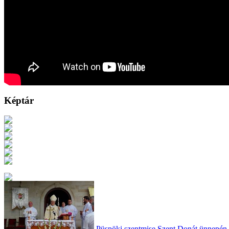
Képtár
Püspöki szentmise Szent Donát ünnepén