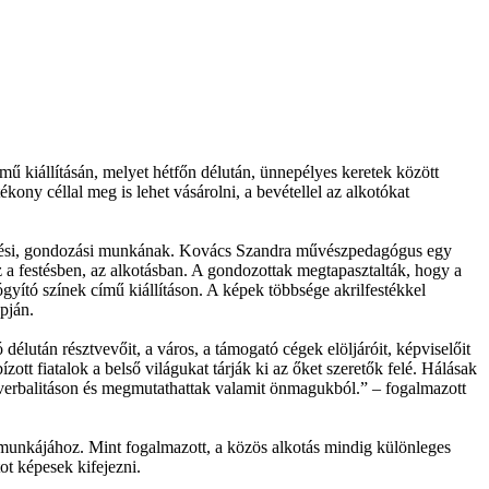
mű kiállításán, melyet hétfőn délután, ünnepélyes keretek között
ony céllal meg is lehet vásárolni, a bevétellel az alkotókat
evelési, gondozási munkának. Kovács Szandra művészpedagógus egy
sz a festésben, az alkotásban. A gondozottak megtapasztalták, hogy a
gyító színek című kiállításon. A képek többsége akrilfestékkel
pján.
lután résztvevőit, a város, a támogató cégek elöljáróit, képviselőit
ott fiatalok a belső világukat tárják ki az őket szeretők felé. Hálásak
 verbalitáson és megmutathattak valamit önmagukból.” – fogalmazott
 munkájához. Mint fogalmazott, a közös alkotás mindig különleges
tot képesek kifejezni.