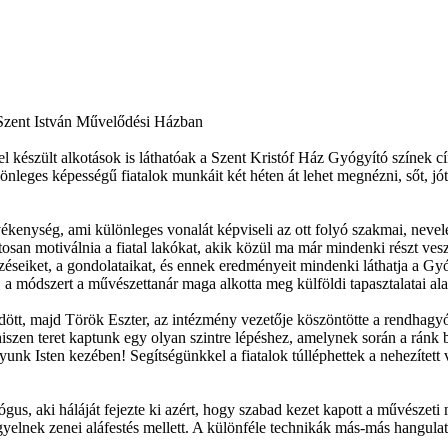
a Szent István Művelődési Házban
 készült alkotások is láthatóak a Szent Kristóf Ház Gyógyító színek cí
leges képességű fiatalok munkáit két héten át lehet megnézni, sőt, jóték
evékenység, ami különleges vonalát képviseli az ott folyó szakmai, n
atosan motiválnia a fiatal lakókat, akik közül ma már mindenki részt ve
éseiket, a gondolataikat, és ennek eredményeit mindenki láthatja a Gyó
 a módszert a művészettanár maga alkotta meg külföldi tapasztalatai ala
t, majd Török Eszter, az intézmény vezetője köszöntötte a rendhagyó dé
szen teret kaptunk egy olyan szintre lépéshez, amelynek során a ránk bíz
unk Isten kezében! Segítségünkkel a fiatalok túlléphettek a nehezített
, aki háláját fejezte ki azért, hogy szabad kezet kapott a művészeti
 figyelnek zenei aláfestés mellett. A különféle technikák más-más hangula