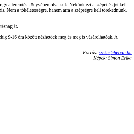
hogy a teremtés könyvében olvassuk. Nekünk ezt a szépet és jót kell
is. Nem a tökéletességre, hanem arra a szépségre kell törekednünk,
tésnapját.
ekig 9-16 óra között nézhetőek meg és meg is vásárolhatóak. A
Forrás:
szekesfehervar.hu
Képek: Simon Erika