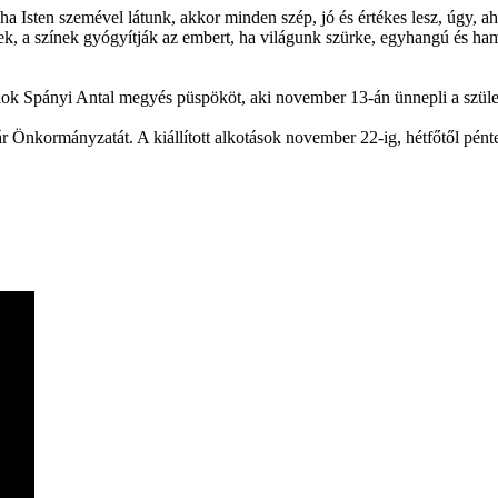
a Isten szemével látunk, akkor minden szép, jó és értékes lesz, úgy, a
k, a színek gyógyítják az embert, ha világunk szürke, egyhangú és ham
alok Spányi Antal megyés püspököt, aki november 13-án ünnepli a szüle
 Önkormányzatát. A kiállított alkotások november 22-ig, hétfőtől pént