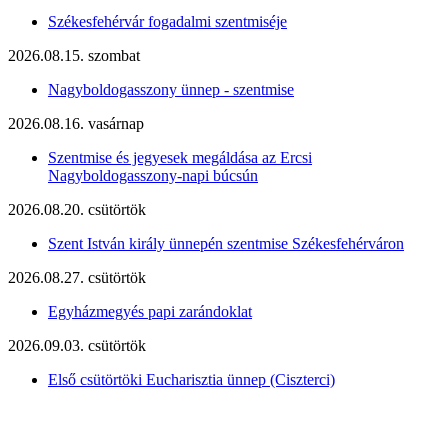
Székesfehérvár fogadalmi szentmiséje
2026.08.15. szombat
Nagyboldogasszony ünnep - szentmise
2026.08.16. vasárnap
Szentmise és jegyesek megáldása az Ercsi
Nagyboldogasszony-napi búcsún
2026.08.20. csütörtök
Szent István király ünnepén szentmise Székesfehérváron
2026.08.27. csütörtök
Egyházmegyés papi zarándoklat
2026.09.03. csütörtök
Első csütörtöki Eucharisztia ünnep (Ciszterci)