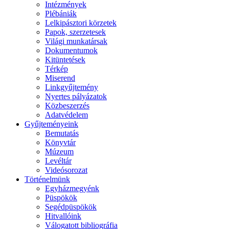
Intézmények
Plébániák
Lelkipásztori körzetek
Papok, szerzetesek
Világi munkatársak
Dokumentumok
Kitüntetések
Térkép
Miserend
Linkgyűjtemény
Nyertes pályázatok
Közbeszerzés
Adatvédelem
Gyűjteményeink
Bemutatás
Könyvtár
Múzeum
Levéltár
Videósorozat
Történelmünk
Egyházmegyénk
Püspökök
Segédpüspökök
Hitvallóink
Válogatott bibliográfia