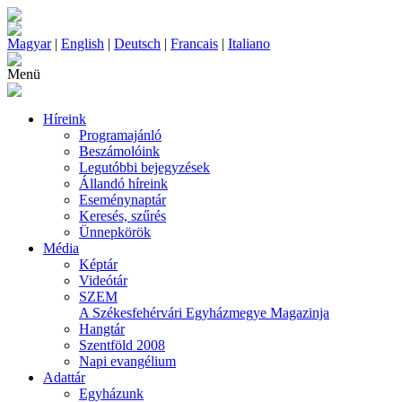
Magyar
|
English
|
Deutsch
|
Francais
|
Italiano
Menü
Híreink
Programajánló
Beszámolóink
Legutóbbi bejegyzések
Állandó híreink
Eseménynaptár
Keresés, szűrés
Ünnepkörök
Média
Képtár
Videótár
SZEM
A Székesfehérvári Egyházmegye Magazinja
Hangtár
Szentföld 2008
Napi evangélium
Adattár
Egyházunk