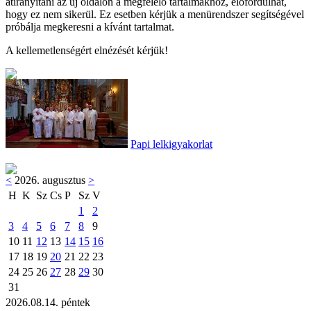
átirányítani az új oldalon a megfelelő tartalmakhoz, előfordulhat,
hogy ez nem sikerül. Ez esetben kérjük a menürendszer segítségével
próbálja megkeresni a kívánt tartalmat.
A kellemetlenségért elnézését kérjük!
Papi lelkigyakorlat
<
2026. augusztus
>
H
K
Sz
Cs
P
Sz
V
1
2
3
4
5
6
7
8
9
10
11
12
13
14
15
16
17
18
19
20
21
22
23
24
25
26
27
28
29
30
31
2026.08.14. péntek