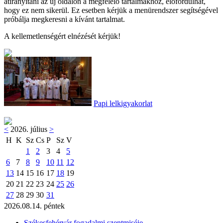
átirányítani az új oldalon a megfelelő tartalmakhoz, előfordulhat,
hogy ez nem sikerül. Ez esetben kérjük a menürendszer segítségével
próbálja megkeresni a kívánt tartalmat.
A kellemetlenségért elnézését kérjük!
Papi lelkigyakorlat
<
2026. július
>
H
K
Sz
Cs
P
Sz
V
1
2
3
4
5
6
7
8
9
10
11
12
13
14
15
16
17
18
19
20
21
22
23
24
25
26
27
28
29
30
31
2026.08.14. péntek
Székesfehérvár fogadalmi szentmiséje