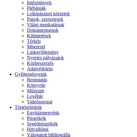
Intézmények
Plébániák
Lelkipásztori körzetek
Papok, szerzetesek
Világi munkatársak
Dokumentumok
Kitüntetések
Térkép
Miserend
Linkgyűjtemény
Nyertes pályázatok
Közbeszerzés
Adatvédelem
Gyűjteményeink
Bemutatás
Könyvtár
Múzeum
Levéltár
Videósorozat
Történelmünk
Egyházmegyénk
Püspökök
Segédpüspökök
Hitvallóink
Válogatott bibliográfia