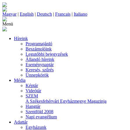
Magyar
|
English
|
Deutsch
|
Francais
|
Italiano
Menü
Híreink
Programajánló
Beszámolóink
Legutóbbi bejegyzések
Állandó híreink
Eseménynaptár
Keresés, szűrés
Ünnepkörök
Média
Képtár
Videótár
SZEM
A Székesfehérvári Egyházmegye Magazinja
Hangtár
Szentföld 2008
Napi evangélium
Adattár
Egyházunk