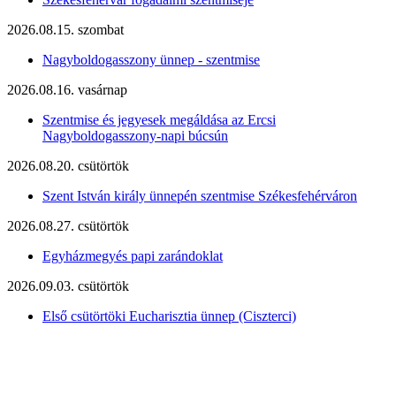
2026.08.15. szombat
Nagyboldogasszony ünnep - szentmise
2026.08.16. vasárnap
Szentmise és jegyesek megáldása az Ercsi
Nagyboldogasszony-napi búcsún
2026.08.20. csütörtök
Szent István király ünnepén szentmise Székesfehérváron
2026.08.27. csütörtök
Egyházmegyés papi zarándoklat
2026.09.03. csütörtök
Első csütörtöki Eucharisztia ünnep (Ciszterci)