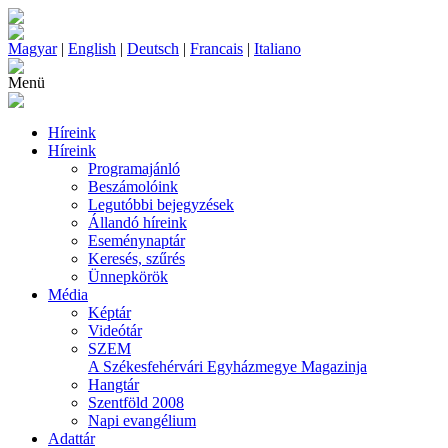
Magyar
|
English
|
Deutsch
|
Francais
|
Italiano
Menü
Híreink
Híreink
Programajánló
Beszámolóink
Legutóbbi bejegyzések
Állandó híreink
Eseménynaptár
Keresés, szűrés
Ünnepkörök
Média
Képtár
Videótár
SZEM
A Székesfehérvári Egyházmegye Magazinja
Hangtár
Szentföld 2008
Napi evangélium
Adattár