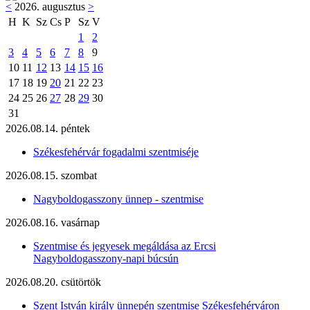
<
2026. augusztus
>
H
K
Sz
Cs
P
Sz
V
1
2
3
4
5
6
7
8
9
10
11
12
13
14
15
16
17
18
19
20
21
22
23
24
25
26
27
28
29
30
31
2026.08.14. péntek
Székesfehérvár fogadalmi szentmiséje
2026.08.15. szombat
Nagyboldogasszony ünnep - szentmise
2026.08.16. vasárnap
Szentmise és jegyesek megáldása az Ercsi
Nagyboldogasszony-napi búcsún
2026.08.20. csütörtök
Szent István király ünnepén szentmise Székesfehérváron