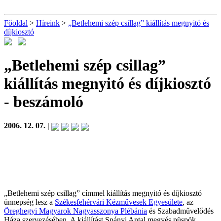
Főoldal
>
Híreink
>
„Betlehemi szép csillag” kiállítás megnyitó és
díjkiosztó
„Betlehemi szép csillag”
kiállítás megnyitó és díjkiosztó
- beszámoló
2006. 12. 07. |
„Betlehemi szép csillag” címmel kiállítás megnyitó és díjkiosztó
ünnepség lesz a
Székesfehérvári Kézművesek Egyesülete
, az
Öreghegyi Magyarok Nagyasszonya Plébánia
és Szabadművelődés
Háza szervezésében. A kiállítást Spányi Antal megyés püspök