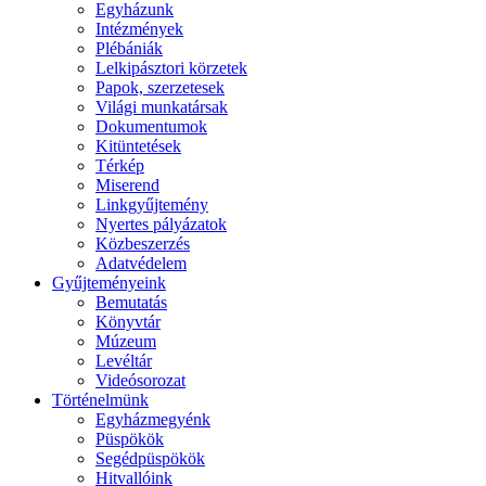
Egyházunk
Intézmények
Plébániák
Lelkipásztori körzetek
Papok, szerzetesek
Világi munkatársak
Dokumentumok
Kitüntetések
Térkép
Miserend
Linkgyűjtemény
Nyertes pályázatok
Közbeszerzés
Adatvédelem
Gyűjteményeink
Bemutatás
Könyvtár
Múzeum
Levéltár
Videósorozat
Történelmünk
Egyházmegyénk
Püspökök
Segédpüspökök
Hitvallóink