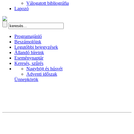
Válogatott bibliográfia
Lapozó
Programajánló
Beszámolóink
Legutóbbi bejegyzések
Állandó híreink
Eseménynaptár
Keresés, szűrés
Nagyböjt és húsvét
Adventi időszak
Ünnepkörök