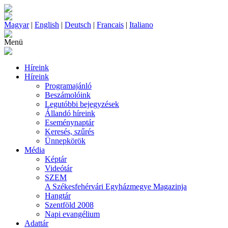
Magyar
|
English
|
Deutsch
|
Francais
|
Italiano
Menü
Híreink
Híreink
Programajánló
Beszámolóink
Legutóbbi bejegyzések
Állandó híreink
Eseménynaptár
Keresés, szűrés
Ünnepkörök
Média
Képtár
Videótár
SZEM
A Székesfehérvári Egyházmegye Magazinja
Hangtár
Szentföld 2008
Napi evangélium
Adattár