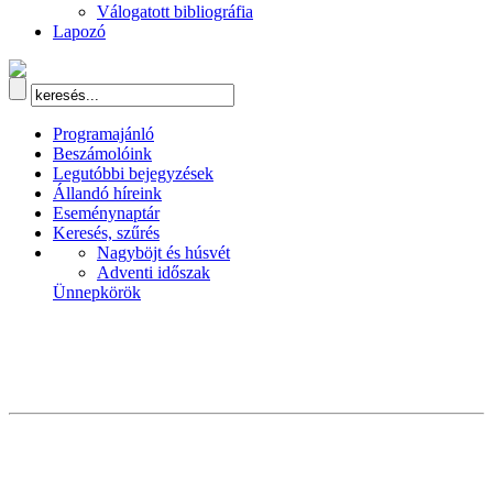
Válogatott bibliográfia
Lapozó
Programajánló
Beszámolóink
Legutóbbi bejegyzések
Állandó híreink
Eseménynaptár
Keresés, szűrés
Nagyböjt és húsvét
Adventi időszak
Ünnepkörök