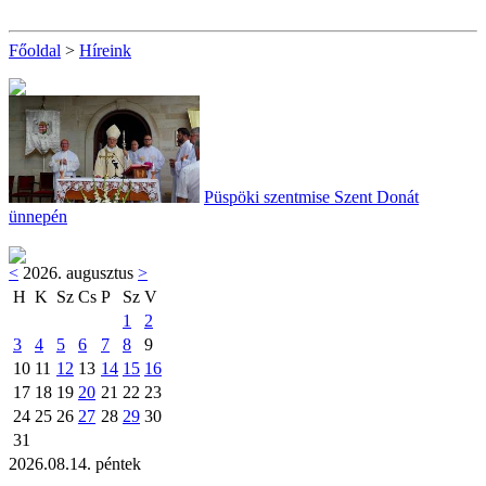
Főoldal
>
Híreink
Püspöki szentmise Szent Donát
ünnepén
<
2026. augusztus
>
H
K
Sz
Cs
P
Sz
V
1
2
3
4
5
6
7
8
9
10
11
12
13
14
15
16
17
18
19
20
21
22
23
24
25
26
27
28
29
30
31
2026.08.14. péntek