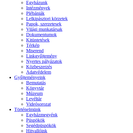
Egyházunk
Intézmények
Plébániák
Lelkipásztori körzetek
Papok, szerzetesek
Világi munkatársak
Dokumentumok
Kitüntetések
Térkép
Miserend
Linkgyűjtemény
Nyertes pályázatok
Közbeszerzés
Adatvédelem
Gyűjteményeink
Bemutatás
Könyvtár
Múzeum
Levéltár
Videósorozat
Történelmünk
Egyházmegyénk
Püspökök
Segédpüspökök
Hitvallóink