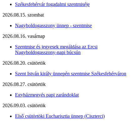
Székesfehérvár fogadalmi szentmiséje
2026.08.15. szombat
Nagyboldogasszony ünnep - szentmise
2026.08.16. vasárnap
Szentmise és jegyesek megáldása az Ercsi
Nagyboldogasszony-napi búcsún
2026.08.20. csütörtök
Szent István király ünnepén szentmise Székesfehérváron
2026.08.27. csütörtök
Egyházmegyés papi zarándoklat
2026.09.03. csütörtök
Első csütörtöki Eucharisztia ünnep (Ciszterci)