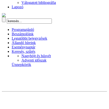
Válogatott bibliográfia
Lapozó
Programajánló
Beszámolóink
Legutóbbi bejegyzések
Állandó híreink
Eseménynaptár
Keresés, szűrés
Nagyböjt és húsvét
Adventi időszak
Ünnepkörök