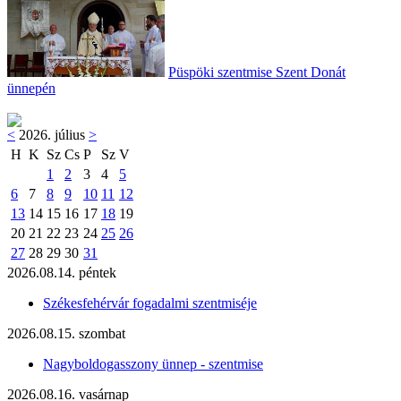
Püspöki szentmise Szent Donát
ünnepén
<
2026. július
>
H
K
Sz
Cs
P
Sz
V
1
2
3
4
5
6
7
8
9
10
11
12
13
14
15
16
17
18
19
20
21
22
23
24
25
26
27
28
29
30
31
2026.08.14. péntek
Székesfehérvár fogadalmi szentmiséje
2026.08.15. szombat
Nagyboldogasszony ünnep - szentmise
2026.08.16. vasárnap