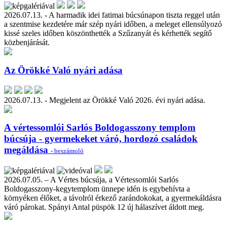
2026.07.13. - A harmadik idei fatimai búcsúnapon tiszta reggel után
a szentmise kezdetére már szép nyári időben, a meleget ellensúlyozó
kissé szeles időben köszönthették a Szűzanyát és kérhették segítő
közbenjárását.
Az Örökké Való nyári adása
2026.07.13. - Megjelent az Örökké Való 2026. évi nyári adása.
A vértessomlói Sarlós Boldogasszony templom
búcsúja - gyermekeket váró, hordozó családok
megáldása
- beszámoló
2026.07.05. – A Vértes búcsúja, a Vértessomlói Sarlós
Boldogasszony-kegytemplom ünnepe idén is egybehívta a
környéken élőket, a távolról érkező zarándokokat, a gyermekáldásra
váró párokat. Spányi Antal püspök 12 új hálaszívet áldott meg.