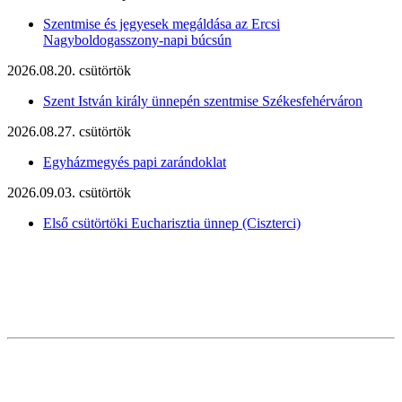
Szentmise és jegyesek megáldása az Ercsi
Nagyboldogasszony-napi búcsún
2026.08.20. csütörtök
Szent István király ünnepén szentmise Székesfehérváron
2026.08.27. csütörtök
Egyházmegyés papi zarándoklat
2026.09.03. csütörtök
Első csütörtöki Eucharisztia ünnep (Ciszterci)