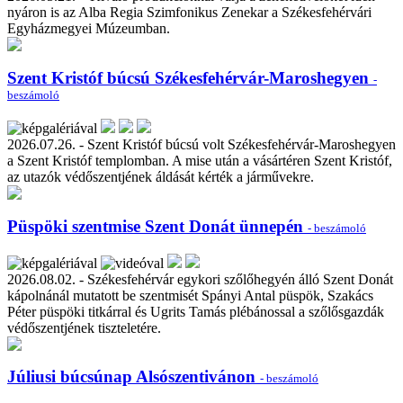
nyáron is az Alba Regia Szimfonikus Zenekar a Székesfehérvári
Egyházmegyei Múzeumban.
Szent Kristóf búcsú Székesfehérvár-Maroshegyen
-
beszámoló
2026.07.26. - Szent Kristóf búcsú volt Székesfehérvár-Maroshegyen
a Szent Kristóf templomban. A mise után a vásártéren Szent Kristóf,
az utazók védőszentjének áldását kérték a járművekre.
Püspöki szentmise Szent Donát ünnepén
- beszámoló
2026.08.02. - Székesfehérvár egykori szőlőhegyén álló Szent Donát
kápolnánál mutatott be szentmisét Spányi Antal püspök, Szakács
Péter püspöki titkárral és Ugrits Tamás plébánossal a szőlősgazdák
védőszentjének tiszteletére.
Júliusi búcsúnap Alsószentivánon
- beszámoló