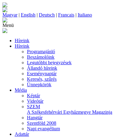
Magyar
|
English
|
Deutsch
|
Francais
|
Italiano
Menü
Híreink
Híreink
Programajánló
Beszámolóink
Legutóbbi bejegyzések
Állandó híreink
Eseménynaptár
Keresés, szűrés
Ünnepkörök
Média
Képtár
Videótár
SZEM
A Székesfehérvári Egyházmegye Magazinja
Hangtár
Szentföld 2008
Napi evangélium
Adattár