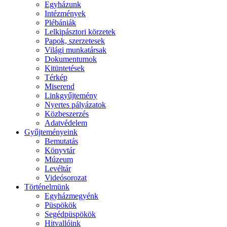
Egyházunk
Intézmények
Plébániák
Lelkipásztori körzetek
Papok, szerzetesek
Világi munkatársak
Dokumentumok
Kitüntetések
Térkép
Miserend
Linkgyűjtemény
Nyertes pályázatok
Közbeszerzés
Adatvédelem
Gyűjteményeink
Bemutatás
Könyvtár
Múzeum
Levéltár
Videósorozat
Történelmünk
Egyházmegyénk
Püspökök
Segédpüspökök
Hitvallóink