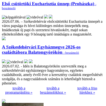
Első csütörtöki Eucharisztia ünnep (Prohászka)
-
beszámoló
2026.07.06. – Székesfehérvár elsőcsütörtöki Eucharisztia ünnepét a
város papsága és hívei különleges módon ünnepelték meg.
Imádkoztak új papi és szerzetesi hivatásokért, majd sokan
elköteleződtek egy 9 hónapig tartó imádságra a magzatokért.
A Székesfehérvári Egyházmegye 2026-os
családtábora Balatongyörökön
- beszámoló
2026.07.02. - Idén is Balatongyörökön szervezték meg a
székesfehérvári egyházmegye hagyományos, egyhetes
családtáborát, amely évről évre a keresztény családok megerősítését
szolgálja, és a nagycsaládosok számára is lehetőségét biztosít a
pihenésre.
tovább a
tovább a
tovább a friss
programajánlóra »
beszámolókhoz »
hírekhez »