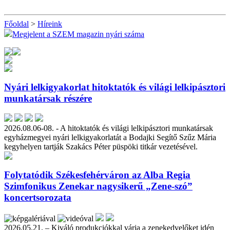
Főoldal
>
Híreink
Megjelent a SZEM magazin nyári száma
Nyári lelkigyakorlat hitoktatók és világi lelkipásztori
munkatársak részére
2026.08.06-08. - A hitoktatók és világi lelkipásztori munkatársak
egyházmegyei nyári lelkigyakorlatát a Bodajki Segítő Szűz Mária
kegyhelyen tartják Szakács Péter püspöki titkár vezetésével.
Folytatódik Székesfehérváron az Alba Regia
Szimfonikus Zenekar nagysikerű „Zene-szó”
koncertsorozata
2026.05.21. – Kiváló produkciókkal várja a zenekedvelőket idén