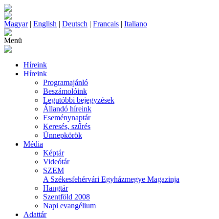
Magyar
|
English
|
Deutsch
|
Francais
|
Italiano
Menü
Híreink
Híreink
Programajánló
Beszámolóink
Legutóbbi bejegyzések
Állandó híreink
Eseménynaptár
Keresés, szűrés
Ünnepkörök
Média
Képtár
Videótár
SZEM
A Székesfehérvári Egyházmegye Magazinja
Hangtár
Szentföld 2008
Napi evangélium
Adattár