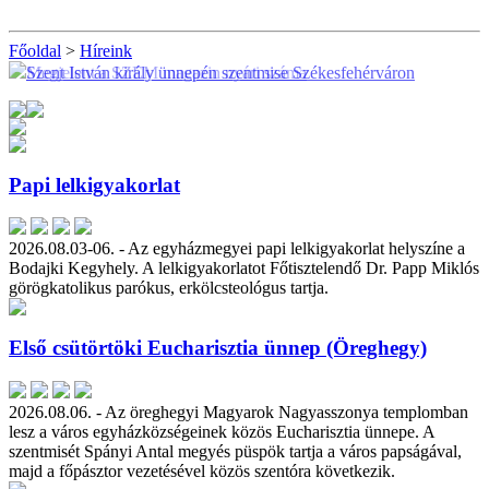
Főoldal
>
Híreink
Megjelent a SZEM magazin nyári száma
Szent István király ünnepén szentmise Székesfehérváron
Papi lelkigyakorlat
2026.08.03-06. - Az egyházmegyei papi lelkigyakorlat helyszíne a
Bodajki Kegyhely. A lelkigyakorlatot Főtisztelendő Dr. Papp Miklós
görögkatolikus parókus, erkölcsteológus tartja.
Első csütörtöki Eucharisztia ünnep (Öreghegy)
2026.08.06. - Az öreghegyi Magyarok Nagyasszonya templomban
lesz a város egyházközségeinek közös Eucharisztia ünnepe. A
szentmisét Spányi Antal megyés püspök tartja a város papságával,
majd a főpásztor vezetésével közös szentóra következik.