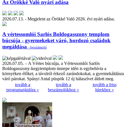
Az Örökké Való nyári adása
2026.07.13. - Megjelent az Örökké Való 2026. évi nyári adása.
A vértessomlói Sarlós Boldogasszony templom
búcsúja - gyermekeket váró, hordozó családok
megáldása
- beszámoló
2026.07.05. – A Vértes búcsúja, a Vértessomlói Sarlós
Boldogasszony-kegytemplom ünnepe idén is egybehívta a
környéken élőket, a távolról érkező zarándokokat, a gyermekáldásra
váró párokat. Spányi Antal püspök 12 új hálaszívet áldott meg.
tovább a
tovább a
tovább a friss
programajánlóra »
beszámolókhoz »
hírekhez »