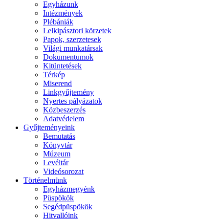
Egyházunk
Intézmények
Plébániák
Lelkipásztori körzetek
Papok, szerzetesek
Világi munkatársak
Dokumentumok
Kitüntetések
Térkép
Miserend
Linkgyűjtemény
Nyertes pályázatok
Közbeszerzés
Adatvédelem
Gyűjteményeink
Bemutatás
Könyvtár
Múzeum
Levéltár
Videósorozat
Történelmünk
Egyházmegyénk
Püspökök
Segédpüspökök
Hitvallóink