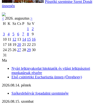
Püspöki szentmise Szent Donát
ünnepén
<
2026. augusztus
>
H
K
Sz
Cs
P
Sz
V
1
2
3
4
5
6
7
8
9
10
11
12
13
14
15
16
17
18
19
20
21
22
23
24
25
26
27
28
29
30
31
Ma
Nyári lelkigyakorlat hitoktatók és világi lelkipásztori
munkatársak részére
Első csütörtöki Eucharisztia ünnep (Öreghegy)
2026.08.14. péntek
Székesfehérvár fogadalmi szentmiséje
2026.08.15. szombat