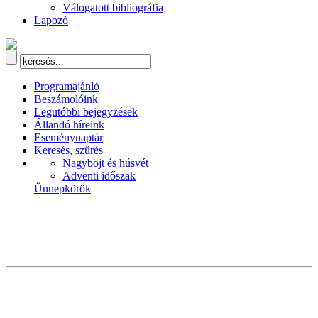
Válogatott bibliográfia
Lapozó
Programajánló
Beszámolóink
Legutóbbi bejegyzések
Állandó híreink
Eseménynaptár
Keresés, szűrés
Nagyböjt és húsvét
Adventi időszak
Ünnepkörök