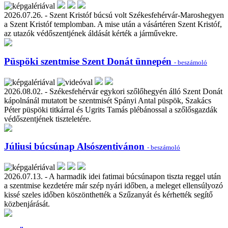
2026.07.26. - Szent Kristóf búcsú volt Székesfehérvár-Maroshegyen
a Szent Kristóf templomban. A mise után a vásártéren Szent Kristóf,
az utazók védőszentjének áldását kérték a járművekre.
Püspöki szentmise Szent Donát ünnepén
- beszámoló
2026.08.02. - Székesfehérvár egykori szőlőhegyén álló Szent Donát
kápolnánál mutatott be szentmisét Spányi Antal püspök, Szakács
Péter püspöki titkárral és Ugrits Tamás plébánossal a szőlősgazdák
védőszentjének tiszteletére.
Júliusi búcsúnap Alsószentivánon
- beszámoló
2026.07.13. - A harmadik idei fatimai búcsúnapon tiszta reggel után
a szentmise kezdetére már szép nyári időben, a meleget ellensúlyozó
kissé szeles időben köszönthették a Szűzanyát és kérhették segítő
közbenjárását.